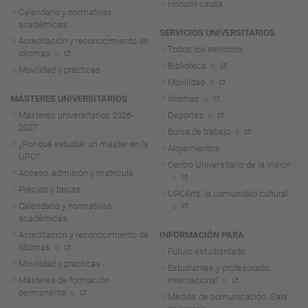
Honoris causa
Calendario y normativas
académicas
SERVICIOS UNIVERSITARIOS
Acreditación y reconocimiento de
Todos los servicios
idiomas
Biblioteca
Movilidad y prácticas
Movilidad
MÁSTERES UNIVERSITARIOS
Idiomas
Másteres universitarios 2026-
Deportes
2027
Bolsa de trabajo
¿Por qué estudiar un máster en la
Alojamientos
UPC?
Centro Universitario de la Visión
Acceso, admisión y matrícula
Precios y becas
UPCArts, la comunidad cultural
Calendario y normativas
académicas
Acreditación y reconocimiento de
INFORMACIÓN PARA
idiomas
Futuro estudiantado
Movilidad y prácticas
Estudiantes y profesorado
Másteres de formación
internacional
permanente
Medios de comunicación. Sala