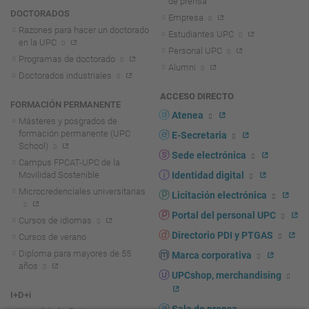
de prensa
DOCTORADOS
Empresa
Razones para hacer un doctorado
Estudiantes UPC
en la UPC
Personal UPC
Programas de doctorado
Alumni
Doctorados industriales
ACCESO DIRECTO
FORMACIÓN PERMANENTE
Atenea
Másteres y posgrados de
formación permanente (UPC
E-Secretaria
School)
Sede electrónica
Campus FPCAT-UPC de la
Movilidad Sostenible
Identidad digital
Microcredenciales universitarias
Licitación electrónica
Portal del personal UPC
Cursos de idiomas
Directorio PDI y PTGAS
Cursos de verano
Diploma para mayores de 55
Marca corporativa
años
UPCshop, merchandising
I+D+i