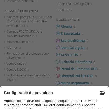
Doctorats industrials
Personal investigador
Alumni
FORMACIÓ PERMANENT
Màsters i postgraus. UPC School
ACCÉS DIRECTE
of Professional and Executive
Development
Atenea
Campus FPCAT-UPC de la
E-Secretaria
Mobilitat Sostenible
Seu electrònica
Microcredencials
Idiomes
Identitat digital
Formació per al professorat no
Serveis TIC
universitari
Licitació electrònica
Cursos d'estiu
Portal del Personal UPC
Cursos MOOC
Diploma per a més grans de 55
Directori PDI i PTGAS
anys
Marca corporativa
R+D+I
UPCshop, marxandatge
Actualitat R+D+I
Sala de premsa
La recerca a la UPC
Seguretat i salut
La transferència, l'emprenedoria i