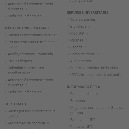
Aliança Unite!
Acreditació i reconeixement
d'idiomes
SERVEIS UNIVERSITARIS
Mobilitat i pràctiques
Tots els serveis
Biblioteca
MÀSTERS UNIVERSITARIS
Mobilitat
Màsters universitaris 2026-202
7
Idiomes
Per què estudiar un màster a la
UPC?
Esports
Accés, admissió i matrícula
Borsa de treball
Preus i beques
Allotjaments
Calendari i normatives
Centre Universitari de la Visió
acadèmiques
UPCArts, la comunitat cultural
Acreditació i reconeixement
d'idiomes
INFORMACIÓ PER A
Mobilitat i pràctiques
Futur estudiantat
Empresa
DOCTORATS
Mitjans de comunicació. Sala de
Raons per fer un doctorat a la
premsa
UPC
Estudiants UPC
Programes de doctorat
Personal UPC