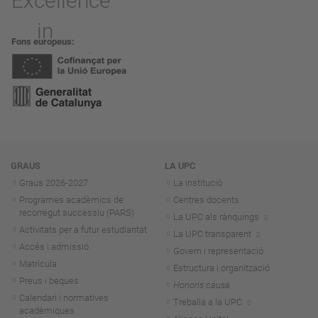
Fons europeus
Navegació
GRAUS
LA UPC
Graus 2026-202
7
La institució
Programes acadèmics de
Centres docents
recorregut successiu (PARS)
La UPC als rànquings
Activitats per a futur estudiantat
La UPC transparent
Accés i admissió
Govern i representació
Matrícula
Estructura i organització
Preus i beques
Honoris causa
Calendari i normatives
Treballa a la UPC
acadèmiques