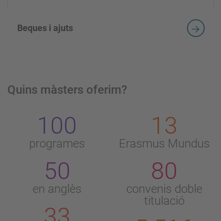
Beques i ajuts
Quins màsters oferim?
100
13
programes
Erasmus Mundus
50
80
en anglès
convenis doble
titulació
33