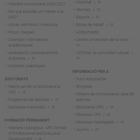
Mobilitat
Màsters universitaris 2026-202
7
Idiomes
Per què estudiar un màster a la
UPC?
Esports
Accés, admissió i matrícula
Borsa de treball
Preus i beques
Allotjaments
Calendari i normatives
Centre Universitari de la Visió
acadèmiques
Acreditació i reconeixement
UPCArts, la comunitat cultural
d'idiomes
Mobilitat i pràctiques
INFORMACIÓ PER A
DOCTORATS
Futur estudiantat
Raons per fer un doctorat a la
Empresa
UPC
Mitjans de comunicació. Sala de
Programes de doctorat
premsa
Doctorats industrials
Estudiants UPC
Personal UPC
FORMACIÓ PERMANENT
Personal investigador
Màsters i postgraus. UPC School
Alumni
of Professional and Executive
Development