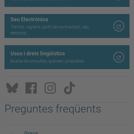
Seu Electrònica
Tràmits, registre, perfil del contractant, seu
electoral...
Usos i drets lingüístics
Bústia de consultes, queixes i propostes
Preguntes freqüents
Graus