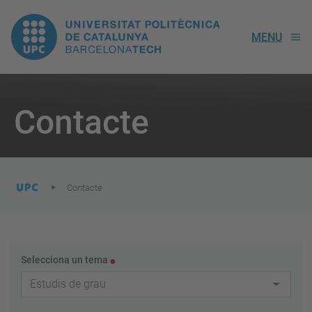
UPC.
MENU
Universitat
Politècnica
You
are
Contacte
here:
de
Catalunya
Contacte
Selecciona un tema