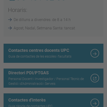
Horaris:
De dilluns a divendres: de 8 a 14 h
Agost, Nadal, Setmana Santa: tancat
Contactes centres docents UPC
Guia de contactes de les escoles i facultats
Directori PDI/PTGAS
Personal Docent i Investigador / Personal Tècnic de
Gestió i d'Administració i Serveis
Contactes d'interès
Guia ràpida de contactes UPC