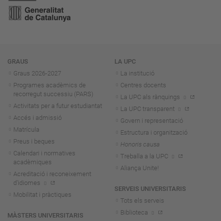
Navegació
GRAUS
LA UPC
Graus 2026-202
7
La institució
Programes acadèmics de
Centres docents
recorregut successiu (PARS)
La UPC als rànquings
Activitats per a futur estudiantat
La UPC transparent
Accés i admissió
Govern i representació
Matrícula
Estructura i organització
Preus i beques
Honoris causa
Calendari i normatives
Treballa a la UPC
acadèmiques
Aliança Unite!
Acreditació i reconeixement
d'idiomes
SERVEIS UNIVERSITARIS
Mobilitat i pràctiques
Tots els serveis
Biblioteca
MÀSTERS UNIVERSITARIS