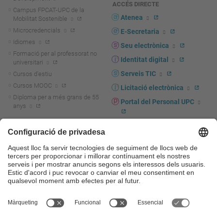
ACCÉS DIRECTE
Campus FPCAT-UPC de la
Atenea
Mobilitat Sostenible
Microcredencials
E-Secretaria
Idiomes
Seu electrònica
Formació per al professorat no
Identitat digital
universitari
Serveis TIC
Cursos d'estiu
Cursos MOOC
Licitació electrònica
Diploma per a més grans de 55
Portal del Personal UPC
anys
Directori PDI i PTGAS
R+D+I
Actualitat R+D+I
Marca corporativa
La recerca a la UPC
UPCshop, marxandatge
La transferència, l'emprenedoria i
Sala de premsa
la innovació a la UPC
Foment i suport a la recerca
Seguretat i salut
Foment i suport a la
Autoprotecció i emergències
transferència, l'emprenedoria i la
innovació