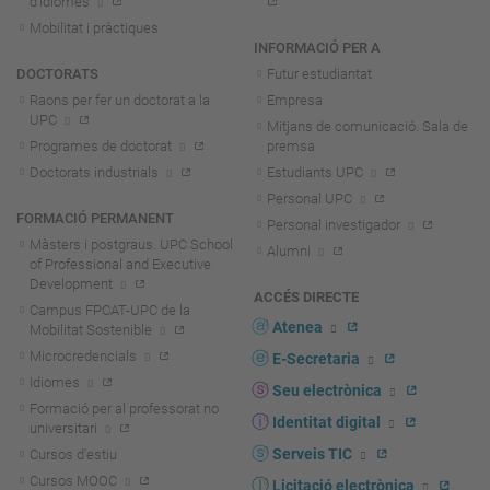
d'idiomes
Mobilitat i pràctiques
INFORMACIÓ PER A
DOCTORATS
Futur estudiantat
Raons per fer un doctorat a la
Empresa
UPC
Mitjans de comunicació. Sala de
Programes de doctorat
premsa
Doctorats industrials
Estudiants UPC
Personal UPC
FORMACIÓ PERMANENT
Personal investigador
Màsters i postgraus. UPC School
Alumni
of Professional and Executive
Development
ACCÉS DIRECTE
Campus FPCAT-UPC de la
Atenea
Mobilitat Sostenible
Microcredencials
E-Secretaria
Idiomes
Seu electrònica
Formació per al professorat no
Identitat digital
universitari
Serveis TIC
Cursos d'estiu
Cursos MOOC
Licitació electrònica