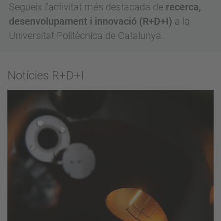
Segueix l'activitat més destacada de
recerca,
desenvolupament i innovació (R+D+I)
a la
Universitat Politècnica de Catalunya.
Notícies R+D+I