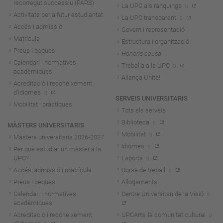
recorregut successiu (PARS)
La UPC als rànquings
Activitats per a futur estudiantat
La UPC transparent
Accés i admissió
Govern i representació
Matrícula
Estructura i organització
Preus i beques
Honoris causa
Calendari i normatives
Treballa a la UPC
acadèmiques
Aliança Unite!
Acreditació i reconeixement
d'idiomes
SERVEIS UNIVERSITARIS
Mobilitat i pràctiques
Tots els serveis
Biblioteca
MÀSTERS UNIVERSITARIS
Mobilitat
Màsters universitaris 2026-202
7
Idiomes
Per què estudiar un màster a la
UPC?
Esports
Accés, admissió i matrícula
Borsa de treball
Preus i beques
Allotjaments
Calendari i normatives
Centre Universitari de la Visió
acadèmiques
Acreditació i reconeixement
UPCArts, la comunitat cultural