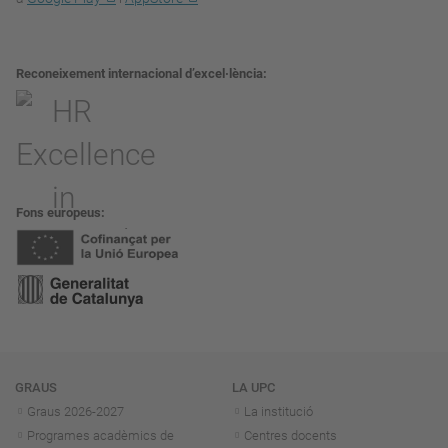
Reconeixement internacional d’excel·lència
Fons europeus
Navegació
GRAUS
LA UPC
Graus 2026-202
7
La institució
Programes acadèmics de
Centres docents