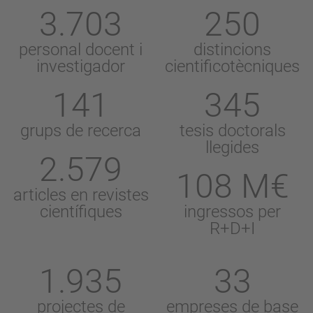
3.703
250
personal docent i
distincions
investigador
cientificotècniques
141
345
grups de recerca
tesis doctorals
llegides
2.579
108 M€
articles en revistes
científiques
ingressos per
R+D+I
1.935
33
projectes de
empreses de base