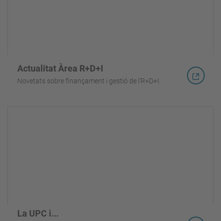
Actualitat Àrea R+D+I
Novetats sobre finançament i gestió de l'R+D+I.
La UPC i...