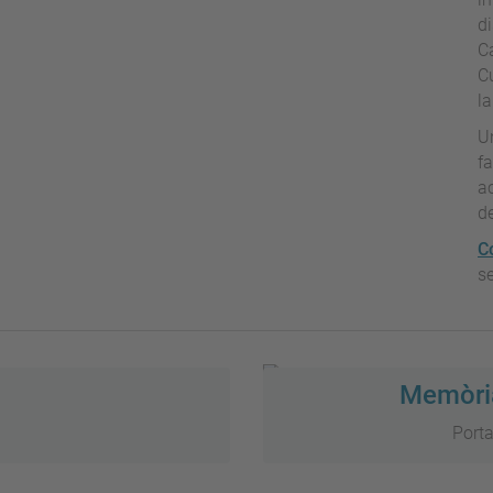
di
C
Cu
la
U
fa
a
de
C
s
Memòria
Porta