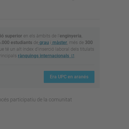
ió superior
en els àmbits de l'
enginyeria
,
.000 estudiants
de
grau
i
màster
, més de
300
e té un alt índex d'inserció laboral dels titulats
rincipals
rànquings internacionals
.
Era UPC en aranés
procés participatiu de la comunitat