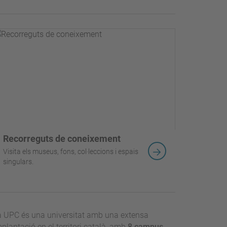
Recorreguts de coneixement
Visita els museus, fons, col·leccions i espais
singulars.
a UPC és una universitat amb una extensa
plantació en el territori català, amb
8 campus