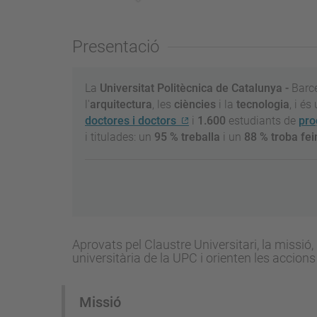
Presentació
La
Universitat Politècnica de Catalunya -
Barc
l'
arquitectura
, les
ciències
i la
tecnologia
, i é
doctores i doctors
i
1.600
estudiants de
pro
i titulades: un
95 % treballa
i un
88 % troba fe
Aprovats pel Claustre Universitari, la missió, 
universitària de la UPC i orienten les accions 
Missió