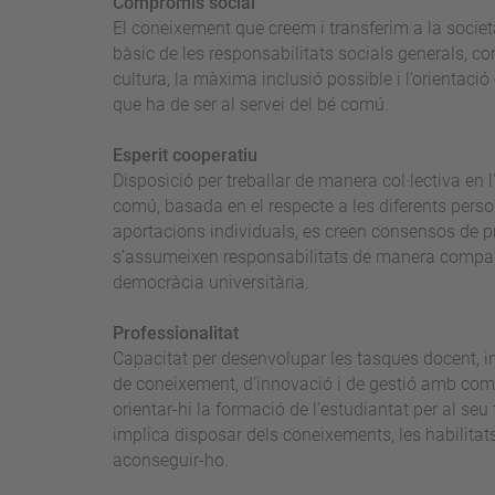
Compromís social
El coneixement que creem i transferim a la societa
bàsic de les responsabilitats socials generals, co
cultura, la màxima inclusió possible i l’orientació 
que ha de ser al servei del bé comú.
Esperit cooperatiu
Disposició per treballar de manera col·lectiva en 
comú, basada en el respecte a les diferents person
aportacions individuals, es creen consensos de p
s’assumeixen responsabilitats de manera comparti
democràcia universitària.
Professionalitat
Capacitat per desenvolupar les tasques docent, i
de coneixement, d’innovació i de gestió amb compe
orientar-hi la formació de l’estudiantat per al seu 
implica disposar dels coneixements, les habilitats
aconseguir-ho.