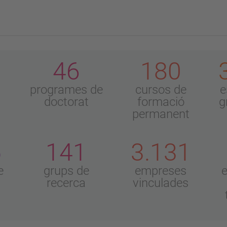
46
180
programes de
cursos de
e
doctorat
formació
g
permanent
5
141
3.131
e
grups de
empreses
recerca
vinculades