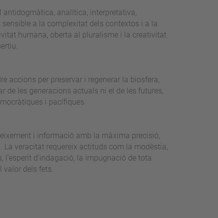
al antidogmàtica, analítica, interpretativa,
sensible a la complexitat dels contextos i a la
vitat humana, oberta al pluralisme i la creativitat
ertiu.
re accions per preservar i regenerar la biosfera,
 de les generacions actuals ni el de les futures,
emocràtiques i pacífiques.
neixement i informació amb la màxima precisió,
ia. La veracitat requereix actituds com la modèstia,
s, l’esperit d’indagació, la impugnació de tota
 valor dels fets.