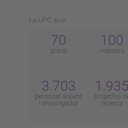
La UPC avui
70
100
graus
màsters
3.703
1.93
personal docent
projectes d
i investigador
recerca