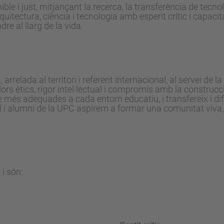
le i just, mitjançant la recerca, la transferència de tecnol
itectura, ciència i tecnologia amb esperit crític i capacitat
re al llarg de la vida.
relada al territori i referent internacional, al servei de la 
rs ètics, rigor intel·lectual i compromís amb la construcc
és adequades a cada entorn educatiu, i transfereix i dif
 i alumni de la UPC aspirem a formar una comunitat viva, di
 i són: