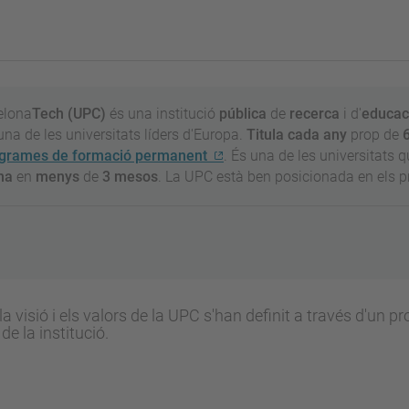
elona
Tech
(UPC)
és una institució
pública
de
recerca
i d'
educac
s una de les universitats líders d'Europa.
Titula cada any
prop de
6
grames de formació permanent
. És una de les universitats qu
ina
en
menys
de
3 mesos
. La UPC està ben posicionada en els p
la visió i els valors de la UPC s'han definit a través d'un 
de la institució.