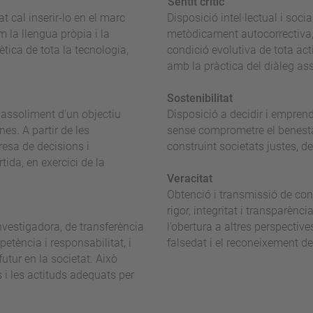
Sentit crític
t cal inserir-lo en el marc
Disposició intel·lectual i soci
m la llengua pròpia i la
metòdicament autocorrectiva, 
ètica de tota la tecnologia,
condició evolutiva de tota acti
amb la pràctica del diàleg ass
Sostenibilitat
l’assoliment d’un objectiu
Disposició a decidir i emprend
es. A partir de les
sense comprometre el benestar
resa de decisions i
construint societats justes, d
da, en exercici de la
Veracitat
Obtenció i transmissió de co
rigor, integritat i transparènc
nvestigadora, de transferència
l’obertura a altres perspective
tència i responsabilitat, i
falsedat i el reconeixement del
futur en la societat. Això
 i les actituds adequats per