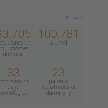
Més xifres
33.705
100.781
studiants de
alumni
rau, màster i
doctorat
33
23
empreses de
patents
base
registrades el
tecnològica
darrer any