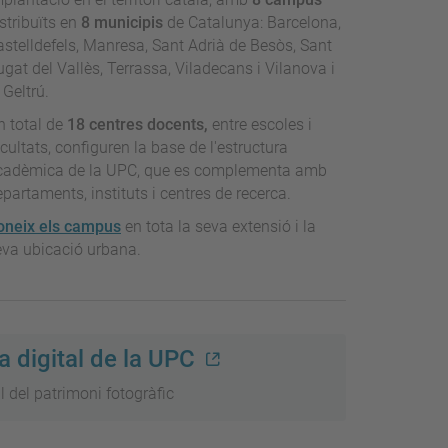
stribuïts en
8 municipis
de Catalunya: Barcelona,
astelldefels, Manresa, Sant Adrià de Besòs, Sant
gat del Vallès, Terrassa, Viladecans i Vilanova i
 Geltrú.
n total de
18 centres docents,
entre escoles i
cultats, configuren la base de l'estructura
cadèmica de la UPC, que es complementa amb
partaments, instituts i centres de recerca.
oneix els campus
en tota la seva extensió i la
eva ubicació urbana.
 digital de la UPC
l del patrimoni fotogràfic