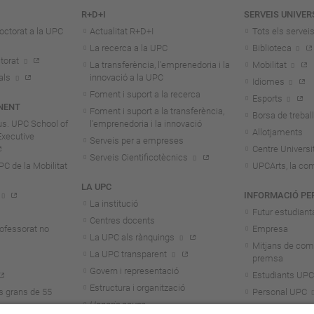
R+D+I
SERVEIS UNIVER
octorat a la UPC
Actualitat R+D+I
Tots els servei
La recerca a la UPC
Biblioteca
torat
La transferència, l'emprenedoria i la
Mobilitat
als
innovació a la UPC
Idiomes
Foment i suport a la recerca
Esports
NENT
Foment i suport a la transferència,
Borsa de treball
us. UPC School of
l'emprenedoria i la innovació
Allotjaments
Executive
Serveis per a empreses
Centre Universit
Serveis Cientificotècnics
 de la Mobilitat
UPCArts, la com
LA UPC
INFORMACIÓ PE
La institució
Futur estudiant
Centres docents
rofessorat no
Empresa
La UPC als rànquings
Mitjans de com
La UPC transparent
premsa
Govern i representació
Estudiants UPC
Estructura i organització
s grans de 55
Personal UPC
Honoris causa
Personal invest