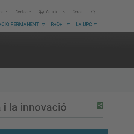
Cercar...
Cerca
Idioma:
ica
Contacte
Català
a
la
ACIÓ PERMANENT
R+D+I
LA UPC
UPC
 i la innovació