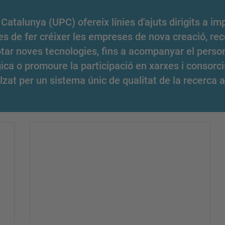
Catalunya (UPC) ofereix línies d'ajuts dirigits a imp
es de fer créixer les empreses de nova creació, re
lotar noves tecnologies, fins a acompanyar el perso
a o promoure la participació en xarxes i consorcis d
lzat per un sistema únic de qualitat de la recerca a