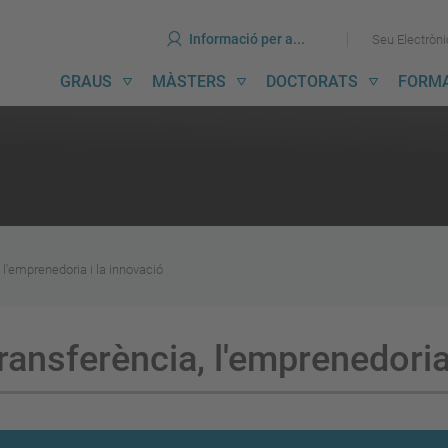
ines
Ves
Ves
Informació per a...
Seu Electròn
al
al
contingut
menú
avegació
GRAUS
MÀSTERS
DOCTORATS
FORM
incipal
 l'emprenedoria i la innovació
ransferència, l'emprenedoria