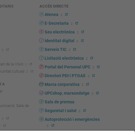
SITARIS
ACCÉS DIRECTE
s
Atenea
E-Secretaria
Seu electrònica
Identitat digital
Serveis TIC
Licitació electrònica
ari de la Visió
Portal del Personal UPC
unitat cultural
Directori PDI i PTGAS
R A
Marca corporativa
at
UPCshop, marxandatge
Sala de premsa
unicació. Sala de
Seguretat i salut
Autoprotecció i emergències
igador