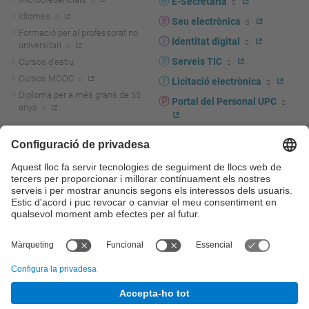
E-Secretaria
Idiomes
Seu electrònica
Formació per al professorat no
Identitat digital
universitari
Serveis TIC
Cursos d'estiu
Cursos MOOC
Licitació electrònica
Diploma per a més grans de 55
Portal del Personal UPC
anys
Directori PDI i PTGAS
R+D+I
Actualitat R+D+I
Marca corporativa
La recerca a la UPC
UPCshop, marxandatge
La transferència, l'emprenedoria i
Sala de premsa
la innovació a la UPC
Foment i suport a la recerca
Seguretat i salut
Foment i suport a la
Autoprotecció i emergències
transferència, l'emprenedoria i la
innovació
Serveis per a empreses
Serveis Cientificotècnics