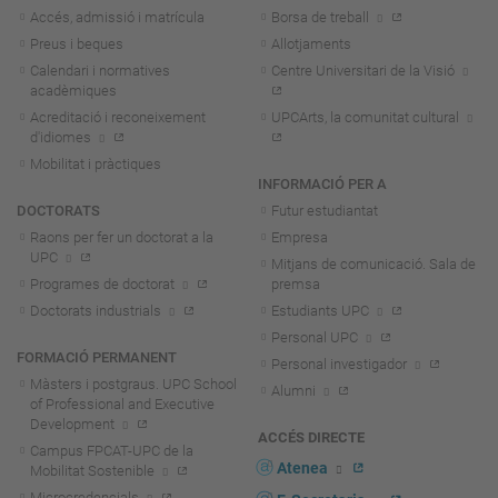
Accés, admissió i matrícula
Borsa de treball
Preus i beques
Allotjaments
Calendari i normatives
Centre Universitari de la Visió
acadèmiques
Acreditació i reconeixement
UPCArts, la comunitat cultural
d'idiomes
Mobilitat i pràctiques
INFORMACIÓ PER A
DOCTORATS
Futur estudiantat
Raons per fer un doctorat a la
Empresa
UPC
Mitjans de comunicació. Sala de
Programes de doctorat
premsa
Doctorats industrials
Estudiants UPC
Personal UPC
FORMACIÓ PERMANENT
Personal investigador
Màsters i postgraus. UPC School
Alumni
of Professional and Executive
Development
ACCÉS DIRECTE
Campus FPCAT-UPC de la
Atenea
Mobilitat Sostenible
Microcredencials