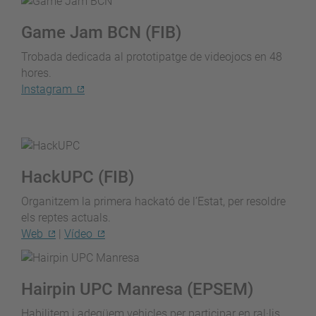
Game Jam BCN (FIB)
Trobada dedicada al prototipatge de videojocs en 48
hores.
Instagram
HackUPC (FIB)
Organitzem la primera hackató de l’Estat, per resoldre
els reptes actuals.
Web
|
Vídeo
Hairpin UPC Manresa (EPSEM)
Habilitem i adeqüem vehicles per participar en ral·lis