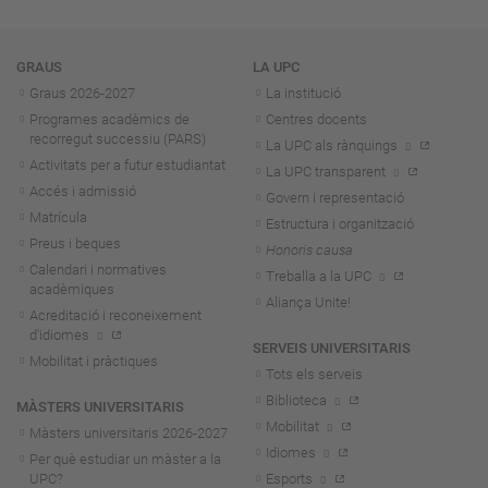
Navegació
GRAUS
LA UPC
Graus 2026-202
7
La institució
Programes acadèmics de
Centres docents
recorregut successiu (PARS)
La UPC als rànquings
Activitats per a futur estudiantat
La UPC transparent
Accés i admissió
Govern i representació
Matrícula
Estructura i organització
Preus i beques
Honoris causa
Calendari i normatives
Treballa a la UPC
acadèmiques
Aliança Unite!
Acreditació i reconeixement
d'idiomes
SERVEIS UNIVERSITARIS
Mobilitat i pràctiques
Tots els serveis
Biblioteca
MÀSTERS UNIVERSITARIS
Mobilitat
Màsters universitaris 2026-202
7
Idiomes
Per què estudiar un màster a la
UPC?
Esports