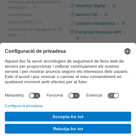
Formació per al professorat no
Identitat digital
universitari
Serveis TIC
Cursos d'estiu
Cursos MOOC
Licitació electrònica
Diploma per a més grans de 55
Portal del Personal UPC
anys
Directori PDI i PTGAS
R+D+I
Actualitat R+D+I
Marca corporativa
La recerca a la UPC
UPCshop, marxandatge
La transferència, l'emprenedoria i
Sala de premsa
la innovació a la UPC
Foment i suport a la recerca
Seguretat i salut
Foment i suport a la
Autoprotecció i emergències
transferència, l'emprenedoria i la
innovació
Serveis per a empreses
Serveis Cientificotècnics
© UPC
Universitat Politècnica de Catalunya - BarcelonaTech