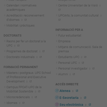
Calendari i normatives
Centre Universitari de la Visió
acadèmiques
Acreditació i reconeixement
UPCArts, la comunitat cultural
d'idiomes
Mobilitat i pràctiques
INFORMACIÓ PER A
DOCTORATS
Futur estudiantat
Raons per fer un doctorat a la
Empresa
UPC
Mitjans de comunicació. Sala de
Programes de doctorat
premsa
Doctorats industrials
Estudiants UPC
Personal UPC
FORMACIÓ PERMANENT
Personal investigador
Màsters i postgraus. UPC School
Alumni
of Professional and Executive
Development
ACCÉS DIRECTE
Campus FPCAT-UPC de la
Atenea
Mobilitat Sostenible
Microcredencials
E-Secretaria
Idiomes
Seu electrònica