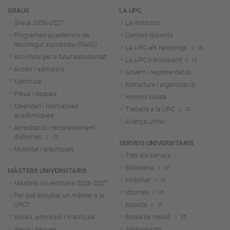
Navegació
GRAUS
LA UPC
Graus 2026-202
7
La institució
Programes acadèmics de
Centres docents
recorregut successiu (PARS)
La UPC als rànquings
Activitats per a futur estudiantat
La UPC transparent
Accés i admissió
Govern i representació
Matrícula
Estructura i organització
Preus i beques
Honoris causa
Calendari i normatives
Treballa a la UPC
acadèmiques
Aliança Unite!
Acreditació i reconeixement
d'idiomes
SERVEIS UNIVERSITARIS
Mobilitat i pràctiques
Tots els serveis
Biblioteca
MÀSTERS UNIVERSITARIS
Mobilitat
Màsters universitaris 2026-202
7
Idiomes
Per què estudiar un màster a la
UPC?
Esports
Accés, admissió i matrícula
Borsa de treball
Preus i beques
Allotjaments