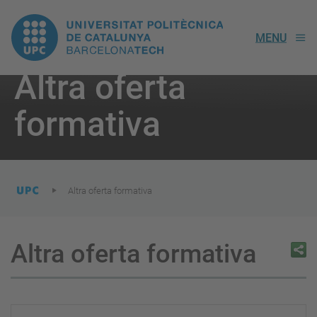
UPC.
MENU
Universitat
Altra oferta
Politècnica
You
are
formativa
here:
de
Catalunya
Altra oferta formativa
Altra oferta formativa