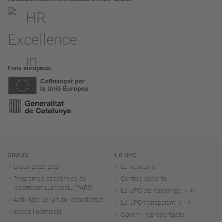
Fons europeus
Navegació
GRAUS
LA UPC
Graus 2026-202
7
La institució
Programes acadèmics de
Centres docents
recorregut successiu (PARS)
La UPC als rànquings
Activitats per a futur estudiantat
La UPC transparent
Accés i admissió
Govern i representació