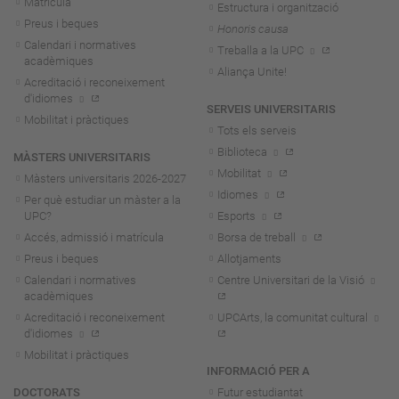
Matrícula
Estructura i organització
Preus i beques
Honoris causa
Calendari i normatives
Treballa a la UPC
acadèmiques
Aliança Unite!
Acreditació i reconeixement
d'idiomes
SERVEIS UNIVERSITARIS
Mobilitat i pràctiques
Tots els serveis
Biblioteca
MÀSTERS UNIVERSITARIS
Mobilitat
Màsters universitaris 2026-202
7
Idiomes
Per què estudiar un màster a la
UPC?
Esports
Accés, admissió i matrícula
Borsa de treball
Preus i beques
Allotjaments
Calendari i normatives
Centre Universitari de la Visió
acadèmiques
Acreditació i reconeixement
UPCArts, la comunitat cultural
d'idiomes
Mobilitat i pràctiques
INFORMACIÓ PER A
DOCTORATS
Futur estudiantat