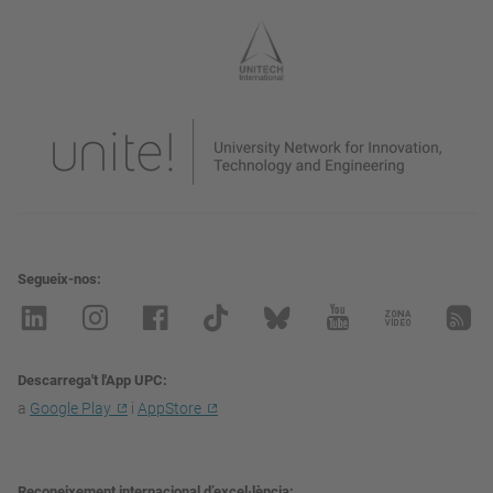
Segueix-nos
Descarrega't l'App UPC
a
Google Play
i
AppStore
Reconeixement internacional d’excel·lència