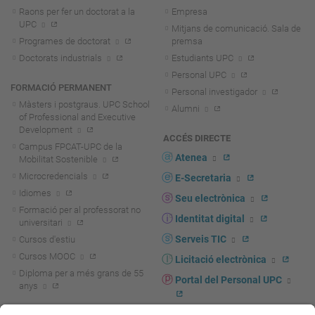
Raons per fer un doctorat a la
Empresa
UPC
Mitjans de comunicació. Sala de
Programes de doctorat
premsa
Doctorats industrials
Estudiants UPC
Personal UPC
FORMACIÓ PERMANENT
Personal investigador
Màsters i postgraus. UPC School
Alumni
of Professional and Executive
Development
ACCÉS DIRECTE
Campus FPCAT-UPC de la
Atenea
Mobilitat Sostenible
Microcredencials
E-Secretaria
Idiomes
Seu electrònica
Formació per al professorat no
Identitat digital
universitari
Serveis TIC
Cursos d'estiu
Cursos MOOC
Licitació electrònica
Diploma per a més grans de 55
Portal del Personal UPC
anys
Directori PDI i PTGAS