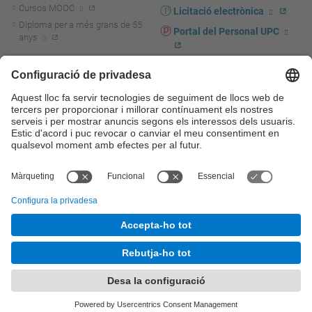
Cursos MOOC
Licitació electrònica
Diploma per a més grans de 55
Portal del Personal UPC
anys
Directori PDI i PTGAS
R+D+I
Actualitat R+D+I
Marca corporativa
La recerca a la UPC
UPCshop, marxandatge
La transferència, l'emprenedoria i
Sala de premsa
la innovació a la UPC
Foment i suport a la recerca
Seguretat i salut
Foment i suport a la
Autoprotecció i emergències
transferència, l'emprenedoria i la
innovació
Serveis per a empreses
Serveis Cientificotècnics
© UPC
Universitat Politècnica de Catalunya - BarcelonaTech
Contacte
Mapa del web
Accessibilitat
Avís legal
Configuració de privadesa