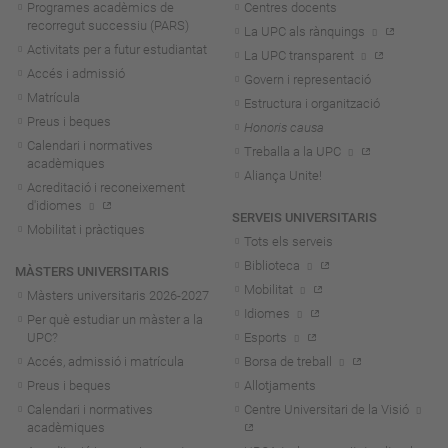
Programes acadèmics de
Centres docents
recorregut successiu (PARS)
La UPC als rànquings
Activitats per a futur estudiantat
La UPC transparent
Accés i admissió
Govern i representació
Matrícula
Estructura i organització
Preus i beques
Honoris causa
Calendari i normatives
Treballa a la UPC
acadèmiques
Aliança Unite!
Acreditació i reconeixement
d'idiomes
SERVEIS UNIVERSITARIS
Mobilitat i pràctiques
Tots els serveis
Biblioteca
MÀSTERS UNIVERSITARIS
Mobilitat
Màsters universitaris 2026-202
7
Idiomes
Per què estudiar un màster a la
UPC?
Esports
Accés, admissió i matrícula
Borsa de treball
Preus i beques
Allotjaments
Calendari i normatives
Centre Universitari de la Visió
acadèmiques