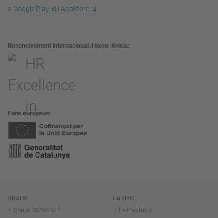
a
Google Play
i
AppStore
Reconeixement internacional d’excel·lència
Fons europeus
Navegació
GRAUS
LA UPC
Graus 2026-202
7
La institució