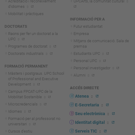
Acreditació i reconeixement
UPCArts, la comunitat cultural
d'idiomes
Mobilitat i pràctiques
INFORMACIÓ PER A
DOCTORATS
Futur estudiantat
Raons per fer un doctorat a la
Empresa
UPC
Mitjans de comunicació. Sala de
Programes de doctorat
premsa
Doctorats industrials
Estudiants UPC
Personal UPC
FORMACIÓ PERMANENT
Personal investigador
Màsters i postgraus. UPC School
Alumni
of Professional and Executive
Development
ACCÉS DIRECTE
Campus FPCAT-UPC de la
Atenea
Mobilitat Sostenible
Microcredencials
E-Secretaria
Idiomes
Seu electrònica
Formació per al professorat no
Identitat digital
universitari
Serveis TIC
Cursos d'estiu