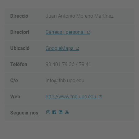
Direcció
Juan Antonio Moreno Martínez
Directori
Càrrecs i personal
Ubicació
GoogleMaps
Telèfon
93 401 79 36 / 79 41
C/e
info@fnb.upc.edu
Web
http://www.fnb.upc.edu
Segueix-nos