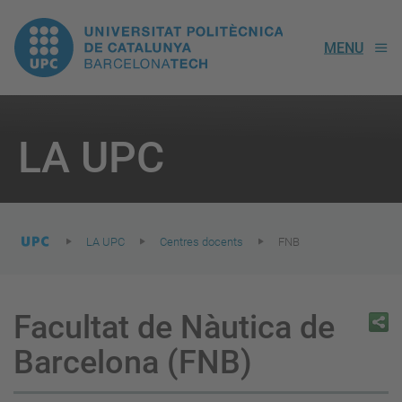
UPC.
MENU
Universitat
Politècnica
You
are
LA UPC
here:
de
Catalunya
LA UPC
Centres docents
FNB
Facultat de Nàutica de
Barcelona (FNB)