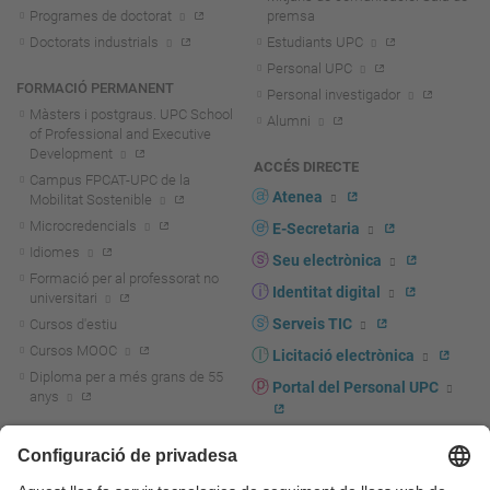
Programes de doctorat
premsa
Doctorats industrials
Estudiants UPC
Personal UPC
FORMACIÓ PERMANENT
Personal investigador
Màsters i postgraus. UPC School
Alumni
of Professional and Executive
Development
ACCÉS DIRECTE
Campus FPCAT-UPC de la
Atenea
Mobilitat Sostenible
Microcredencials
E-Secretaria
Idiomes
Seu electrònica
Formació per al professorat no
Identitat digital
universitari
Serveis TIC
Cursos d'estiu
Cursos MOOC
Licitació electrònica
Diploma per a més grans de 55
Portal del Personal UPC
anys
Directori PDI i PTGAS
R+D+I
Actualitat R+D+I
Marca corporativa