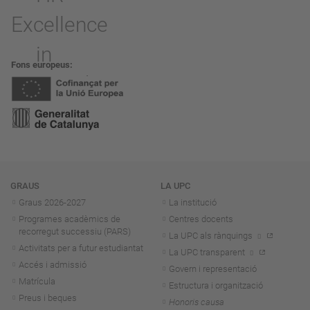
Fons europeus
Navegació
GRAUS
LA UPC
Graus 2026-202
7
La institució
Programes acadèmics de
Centres docents
recorregut successiu (PARS)
La UPC als rànquings
Activitats per a futur estudiantat
La UPC transparent
Accés i admissió
Govern i representació
Matrícula
Estructura i organització
Preus i beques
Honoris causa