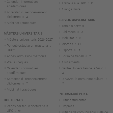
Calendari i normatives
Treballa a la UPC
acadèmiques
Aliança Unite!
Acreditació i reconeixement
d'idiomes
SERVEIS UNIVERSITARIS
Mobilitat i pràctiques
Tots els serveis
Biblioteca
MÀSTERS UNIVERSITARIS
Mobilitat
Màsters universitaris 2026-202
7
Idiomes
Per què estudiar un màster a la
UPC?
Esports
Accés, admissió i matrícula
Borsa de treball
Preus i beques
Allotjaments
Calendari i normatives
Centre Universitari de la Visió
acadèmiques
Acreditació i reconeixement
UPCArts, la comunitat cultural
d'idiomes
Mobilitat i pràctiques
INFORMACIÓ PER A
DOCTORATS
Futur estudiantat
Raons per fer un doctorat a la
Empresa
UPC
Mitjans de comunicació. Sala de