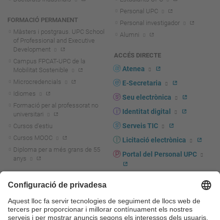
Personal UPC
FORMACIÓ PERMANENT
Personal investigador
Màsters i postgraus. UPC School
Alumni
of Professional and Executive
Development
ACCÉS DIRECTE
Campus FPCAT-UPC de la
Atenea
Mobilitat Sostenible
Microcredencials
E-Secretaria
Idiomes
Seu electrònica
Formació per al professorat no
Identitat digital
universitari
Serveis TIC
Cursos d'estiu
Cursos MOOC
Licitació electrònica
Diploma per a més grans de 55
Portal del Personal UPC
anys
Directori PDI i PTGAS
R+D+I
Actualitat R+D+I
Marca corporativa
La recerca a la UPC
UPCshop, marxandatge
La transferència, l'emprenedoria i