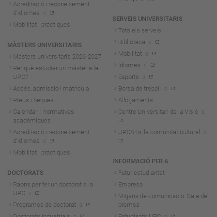
Acreditació i reconeixement
d'idiomes
SERVEIS UNIVERSITARIS
Mobilitat i pràctiques
Tots els serveis
Biblioteca
MÀSTERS UNIVERSITARIS
Mobilitat
Màsters universitaris 2026-202
7
Idiomes
Per què estudiar un màster a la
UPC?
Esports
Accés, admissió i matrícula
Borsa de treball
Preus i beques
Allotjaments
Calendari i normatives
Centre Universitari de la Visió
acadèmiques
Acreditació i reconeixement
UPCArts, la comunitat cultural
d'idiomes
Mobilitat i pràctiques
INFORMACIÓ PER A
DOCTORATS
Futur estudiantat
Raons per fer un doctorat a la
Empresa
UPC
Mitjans de comunicació. Sala de
Programes de doctorat
premsa
Doctorats industrials
Estudiants UPC