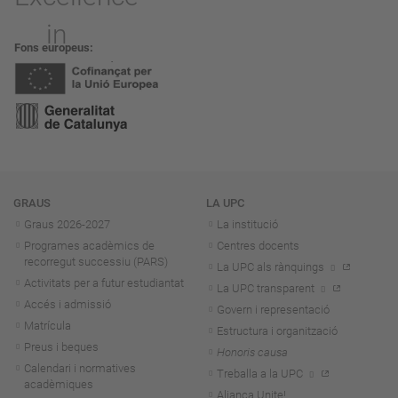
Fons europeus
Navegació
GRAUS
LA UPC
Graus 2026-202
7
La institució
Programes acadèmics de
Centres docents
recorregut successiu (PARS)
La UPC als rànquings
Activitats per a futur estudiantat
La UPC transparent
Accés i admissió
Govern i representació
Matrícula
Estructura i organització
Preus i beques
Honoris causa
Calendari i normatives
Treballa a la UPC
acadèmiques
Aliança Unite!