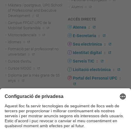
Màsters i postgraus. UPC School
Alumni
of Professional and Executive
Development
ACCÉS DIRECTE
Campus FPCAT-UPC de la
Atenea
Mobilitat Sostenible
Microcredencials
E-Secretaria
Idiomes
Seu electrònica
Formació per al professorat no
Identitat digital
universitari
Serveis TIC
Cursos d'estiu
Cursos MOOC
Licitació electrònica
Diploma per a més grans de 55
Portal del Personal UPC
anys
Directori PDI i PTGAS
R+D+I
Actualitat R+D+I
Marca corporativa
La recerca a la UPC
UPCshop, marxandatge
La transferència, l'emprenedoria i
Sala de premsa
la innovació a la UPC
Foment i suport a la recerca
Seguretat i salut