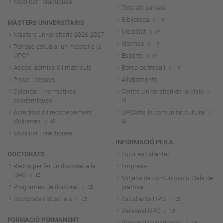
Mobilitat i pràctiques
Tots els serveis
Biblioteca
MÀSTERS UNIVERSITARIS
Mobilitat
Màsters universitaris 2026-202
7
Idiomes
Per què estudiar un màster a la
UPC?
Esports
Accés, admissió i matrícula
Borsa de treball
Preus i beques
Allotjaments
Calendari i normatives
Centre Universitari de la Visió
acadèmiques
Acreditació i reconeixement
UPCArts, la comunitat cultural
d'idiomes
Mobilitat i pràctiques
INFORMACIÓ PER A
DOCTORATS
Futur estudiantat
Raons per fer un doctorat a la
Empresa
UPC
Mitjans de comunicació. Sala de
Programes de doctorat
premsa
Doctorats industrials
Estudiants UPC
Personal UPC
FORMACIÓ PERMANENT
Personal investigador