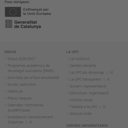
Fons europeus
Navegació
GRAUS
LA UPC
Graus 2026-202
7
La institució
Programes acadèmics de
Centres docents
recorregut successiu (PARS)
La UPC als rànquings
Activitats per a futur estudiantat
La UPC transparent
Accés i admissió
Govern i representació
Matrícula
Estructura i organització
Preus i beques
Honoris causa
Calendari i normatives
Treballa a la UPC
acadèmiques
Aliança Unite!
Acreditació i reconeixement
d'idiomes
SERVEIS UNIVERSITARIS