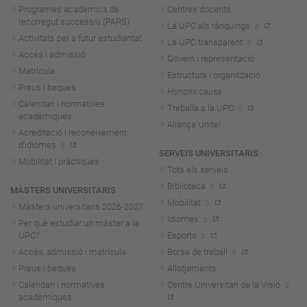
Programes acadèmics de
Centres docents
recorregut successiu (PARS)
La UPC als rànquings
Activitats per a futur estudiantat
La UPC transparent
Accés i admissió
Govern i representació
Matrícula
Estructura i organització
Preus i beques
Honoris causa
Calendari i normatives
Treballa a la UPC
acadèmiques
Aliança Unite!
Acreditació i reconeixement
d'idiomes
SERVEIS UNIVERSITARIS
Mobilitat i pràctiques
Tots els serveis
Biblioteca
MÀSTERS UNIVERSITARIS
Mobilitat
Màsters universitaris 2026-202
7
Idiomes
Per què estudiar un màster a la
UPC?
Esports
Accés, admissió i matrícula
Borsa de treball
Preus i beques
Allotjaments
Calendari i normatives
Centre Universitari de la Visió
acadèmiques