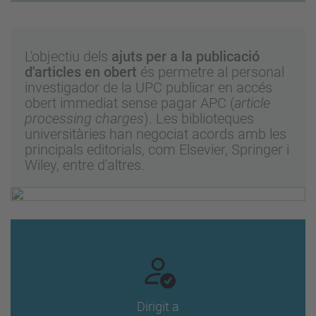
L'objectiu dels
ajuts per a la publicació
d'articles en obert
és permetre al personal
investigador de la UPC publicar en accés
obert immediat sense pagar APC (
article
processing charges
). Les biblioteques
universitàries han negociat acords amb les
principals editorials, com Elsevier, Springer i
Wiley, entre d'altres.
Dirigit a