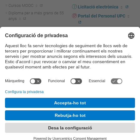
Cursos MOOC
Licitació electrònica
Diploma per a més grans de 55
Portal del Personal UPC
anys
Directori PDI i PTGAS
R+D+I
Actualitat R+D+I
Marca corporativa
La recerca a la UPC
UPCshop, marxandatge
La transferència, l'emprenedoria i
Sala de premsa
la innovació a la UPC
Foment i suport a la recerca
Seguretat i salut
Foment i suport a la
Autoprotecció i emergències
transferència, l'emprenedoria i la
innovació
Serveis per a empreses
Serveis Cientificotècnics
© UPC
Universitat Politècnica de Catalunya - BarcelonaTech
Contacte
Mapa del web
Accessibilitat
Avís legal
Configuració de privadesa