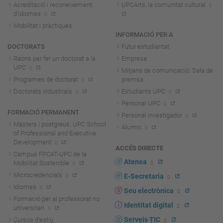
Acreditació i reconeixement
UPCArts, la comunitat cultural
d'idiomes
Mobilitat i pràctiques
INFORMACIÓ PER A
DOCTORATS
Futur estudiantat
Raons per fer un doctorat a la
Empresa
UPC
Mitjans de comunicació. Sala de
Programes de doctorat
premsa
Doctorats industrials
Estudiants UPC
Personal UPC
FORMACIÓ PERMANENT
Personal investigador
Màsters i postgraus. UPC School
Alumni
of Professional and Executive
Development
ACCÉS DIRECTE
Campus FPCAT-UPC de la
Atenea
Mobilitat Sostenible
Microcredencials
E-Secretaria
Idiomes
Seu electrònica
Formació per al professorat no
Identitat digital
universitari
Serveis TIC
Cursos d'estiu