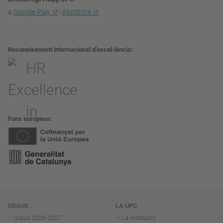
a
Google Play
i
AppStore
Reconeixement internacional d’excel·lència
Fons europeus
Navegació
GRAUS
LA UPC
Graus 2026-202
7
La institució