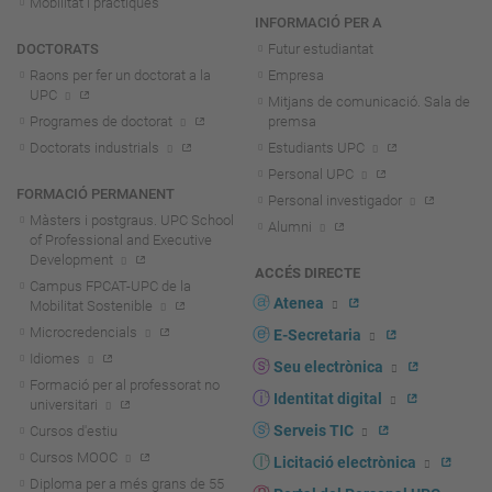
Mobilitat i pràctiques
INFORMACIÓ PER A
DOCTORATS
Futur estudiantat
Raons per fer un doctorat a la
Empresa
UPC
Mitjans de comunicació. Sala de
Programes de doctorat
premsa
Doctorats industrials
Estudiants UPC
Personal UPC
FORMACIÓ PERMANENT
Personal investigador
Màsters i postgraus. UPC School
Alumni
of Professional and Executive
Development
ACCÉS DIRECTE
Campus FPCAT-UPC de la
Atenea
Mobilitat Sostenible
Microcredencials
E-Secretaria
Idiomes
Seu electrònica
Formació per al professorat no
Identitat digital
universitari
Serveis TIC
Cursos d'estiu
Cursos MOOC
Licitació electrònica
Diploma per a més grans de 55