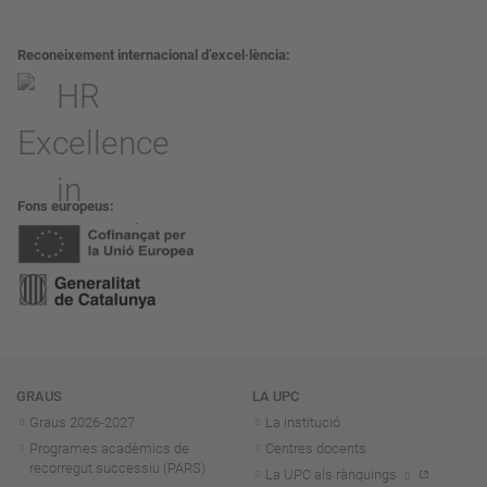
Reconeixement internacional d’excel·lència
Fons europeus
Navegació
GRAUS
LA UPC
Graus 2026-202
7
La institució
Programes acadèmics de
Centres docents
recorregut successiu (PARS)
La UPC als rànquings