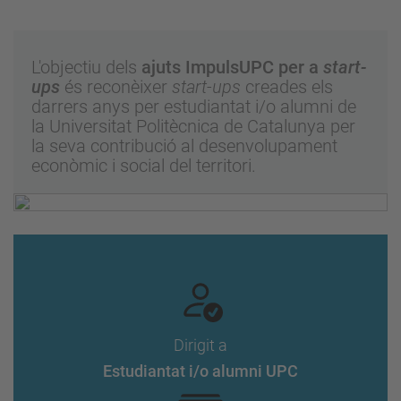
L'objectiu dels
ajuts ImpulsUPC per a
start-
ups
és reconèixer
start-ups
creades els
darrers anys per estudiantat i/o alumni de
la Universitat Politècnica de Catalunya per
la seva contribució al desenvolupament
econòmic i social del territori.
Dirigit a
Estudiantat i/o alumni UPC