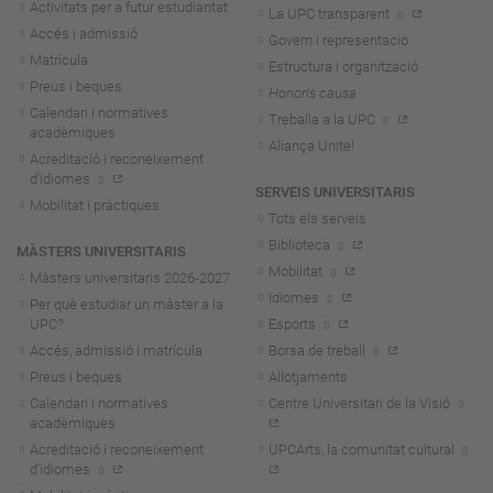
Activitats per a futur estudiantat
La UPC transparent
Accés i admissió
Govern i representació
Matrícula
Estructura i organització
Preus i beques
Honoris causa
Calendari i normatives
Treballa a la UPC
acadèmiques
Aliança Unite!
Acreditació i reconeixement
d'idiomes
SERVEIS UNIVERSITARIS
Mobilitat i pràctiques
Tots els serveis
Biblioteca
MÀSTERS UNIVERSITARIS
Mobilitat
Màsters universitaris 2026-202
7
Idiomes
Per què estudiar un màster a la
UPC?
Esports
Accés, admissió i matrícula
Borsa de treball
Preus i beques
Allotjaments
Calendari i normatives
Centre Universitari de la Visió
acadèmiques
Acreditació i reconeixement
UPCArts, la comunitat cultural
d'idiomes