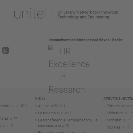
Reconeixement internacional d’excel·lència
R+D+I
SERVEIS UNIVER
octorat a la UPC
Actualitat R+D+I
Tots els servei
La recerca a la UPC
Biblioteca
torat
La transferència, l'emprenedoria i la
Mobilitat
als
innovació a la UPC
Idiomes
Foment i suport a la recerca