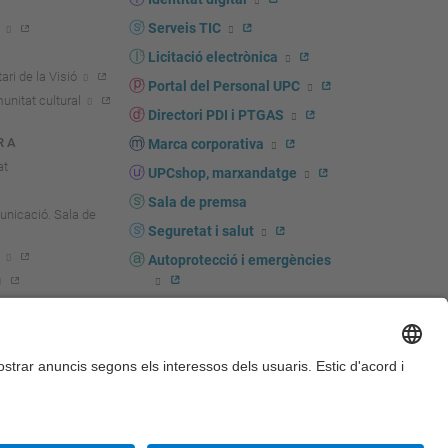
Serveis TIC
Licitació electrònica
ari de la Visió
Portal del Personal UPC
unitat cultural
Directori PDI i PTGAS
R A
Marca corporativa
at
UPCshop, marxandatge
Sala de premsa
unicació. Sala de
Seguretat i salut
Autoprotecció i emergències
igador