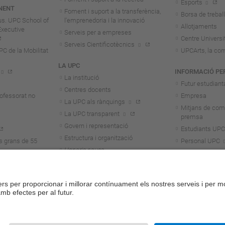
Esports
NENT
Foment i suport a la transferència,
Borsa de treball
us. UPC School of
l'emprenedoria i la innovació
Allotjaments
Executive
Serveis per a empreses
Centre Universit
Serveis Cientificotècnics
 de la Mobilitat
UPCArts, la com
LA UPC
INFORMACIÓ PE
La institució
Futur estudiant
Centres docents
rofessorat no
Empresa
La UPC als rànquings
Mitjans de com
La UPC transparent
premsa
Govern i representació
Estudiants UPC
Estructura i organització
s grans de 55
Personal UPC
Honoris causa
Personal invest
Treballa a la UPC
Alumni
Aliança Unite!