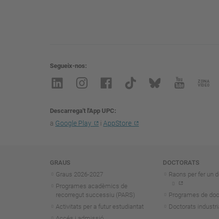
Segueix-nos
Descarrega't l'App UPC
a
Google Play
i
AppStore
Navegació
GRAUS
DOCTORATS
Graus 2026-202
7
Raons per fer un d
Programes acadèmics de
recorregut successiu (PARS)
Programes de doc
Activitats per a futur estudiantat
Doctorats industri
Accés i admissió