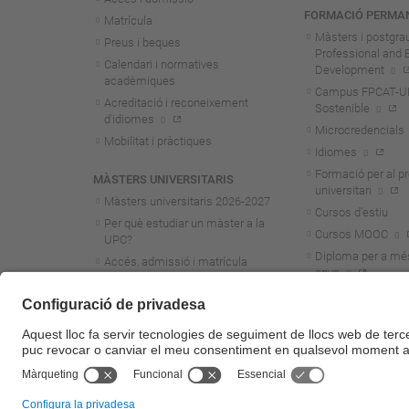
FORMACIÓ PERMA
Matrícula
Màsters i postgra
Preus i beques
Professional and 
Calendari i normatives
Development
acadèmiques
Campus FPCAT-UPC
Acreditació i reconeixement
Sostenible
d'idiomes
Microcredencials
Mobilitat i pràctiques
Idiomes
Formació per al p
MÀSTERS UNIVERSITARIS
universitari
Màsters universitaris 2026-202
7
Cursos d'estiu
Per què estudiar un màster a la
Cursos MOOC
UPC?
Diploma per a mé
Accés, admissió i matrícula
anys
Preus i beques
Calendari i normatives
acadèmiques
Acreditació i reconeixement
d'idiomes
Mobilitat i pràctiques