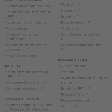
Mobilitat
Màsters universitaris 2026-202
7
Idiomes
Per què estudiar un màster a la
UPC?
Esports
Accés, admissió i matrícula
Borsa de treball
Preus i beques
Allotjaments
Calendari i normatives
Centre Universitari de la Visió
acadèmiques
Acreditació i reconeixement
UPCArts, la comunitat cultural
d'idiomes
Mobilitat i pràctiques
INFORMACIÓ PER A
DOCTORATS
Futur estudiantat
Raons per fer un doctorat a la
Empresa
UPC
Mitjans de comunicació. Sala de
Programes de doctorat
premsa
Doctorats industrials
Estudiants UPC
Personal UPC
FORMACIÓ PERMANENT
Personal investigador
Màsters i postgraus. UPC School
Alumni
of Professional and Executive