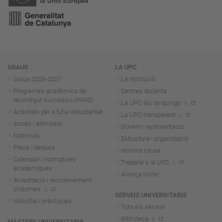
Navegació
GRAUS
LA UPC
Graus 2026-202
7
La institució
Programes acadèmics de
Centres docents
recorregut successiu (PARS)
La UPC als rànquings
Activitats per a futur estudiantat
La UPC transparent
Accés i admissió
Govern i representació
Matrícula
Estructura i organització
Preus i beques
Honoris causa
Calendari i normatives
Treballa a la UPC
acadèmiques
Aliança Unite!
Acreditació i reconeixement
d'idiomes
SERVEIS UNIVERSITARIS
Mobilitat i pràctiques
Tots els serveis
Biblioteca
MÀSTERS UNIVERSITARIS