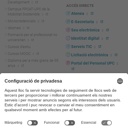
Development
ACCÉS DIRECTE
Campus FPCAT-UPC de la
Atenea
Mobilitat Sostenible
Microcredencials
E-Secretaria
Idiomes
Seu electrònica
Formació per al professorat no
Identitat digital
universitari
Serveis TIC
Cursos d'estiu
Cursos MOOC
Licitació electrònica
Diploma per a més grans de 55
Portal del Personal UPC
anys
Directori PDI i PTGAS
R+D+I
Actualitat R+D+I
Marca corporativa
La recerca a la UPC
UPCshop, marxandatge
La transferència, l'emprenedoria i
Sala de premsa
la innovació a la UPC
Foment i suport a la recerca
Seguretat i salut
Foment i suport a la
Autoprotecció i emergències
transferència, l'emprenedoria i la
innovació