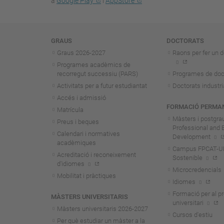
a
Google Play
i
AppStore
Navegació
GRAUS
DOCTORATS
Graus 2026-202
7
Raons per fer un d
Programes acadèmics de
recorregut successiu (PARS)
Programes de doc
Activitats per a futur estudiantat
Doctorats industri
Accés i admissió
FORMACIÓ PERMA
Matrícula
Màsters i postgra
Preus i beques
Professional and 
Calendari i normatives
Development
acadèmiques
Campus FPCAT-UPC
Acreditació i reconeixement
Sostenible
d'idiomes
Microcredencials
Mobilitat i pràctiques
Idiomes
Formació per al p
MÀSTERS UNIVERSITARIS
universitari
Màsters universitaris 2026-202
7
Cursos d'estiu
Per què estudiar un màster a la