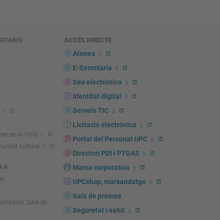
SITARIS
ACCÉS DIRECTE
s
Atenea
E-Secretaria
Seu electrònica
Identitat digital
Serveis TIC
Licitació electrònica
ari de la Visió
Portal del Personal UPC
unitat cultural
Directori PDI i PTGAS
R A
Marca corporativa
at
UPCshop, marxandatge
Sala de premsa
unicació. Sala de
Seguretat i salut