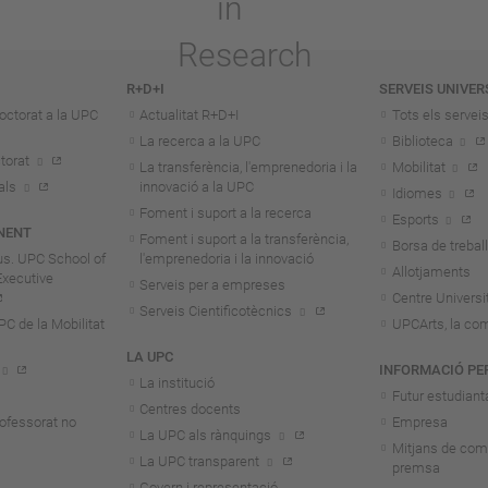
R+D+I
SERVEIS UNIVER
octorat a la UPC
Actualitat R+D+I
Tots els servei
La recerca a la UPC
Biblioteca
torat
La transferència, l'emprenedoria i la
Mobilitat
als
innovació a la UPC
Idiomes
Foment i suport a la recerca
Esports
NENT
Foment i suport a la transferència,
Borsa de treball
us. UPC School of
l'emprenedoria i la innovació
Allotjaments
Executive
Serveis per a empreses
Centre Universit
Serveis Cientificotècnics
 de la Mobilitat
UPCArts, la com
LA UPC
INFORMACIÓ PE
La institució
Futur estudiant
Centres docents
rofessorat no
Empresa
La UPC als rànquings
Mitjans de com
La UPC transparent
premsa
Govern i representació