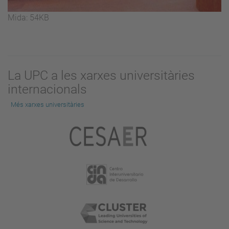
Feu
Mida: 54KB
clic
per
a
visualitzar
La UPC a les xarxes universitàries
la
internacionals
imatge
a
Més xarxes universitàries
mida
completa…