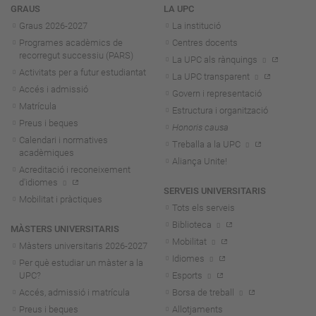
Navegació
GRAUS
LA UPC
Graus 2026-202
7
La institució
Programes acadèmics de
Centres docents
recorregut successiu (PARS)
La UPC als rànquings
Activitats per a futur estudiantat
La UPC transparent
Accés i admissió
Govern i representació
Matrícula
Estructura i organització
Preus i beques
Honoris causa
Calendari i normatives
Treballa a la UPC
acadèmiques
Aliança Unite!
Acreditació i reconeixement
d'idiomes
SERVEIS UNIVERSITARIS
Mobilitat i pràctiques
Tots els serveis
Biblioteca
MÀSTERS UNIVERSITARIS
Mobilitat
Màsters universitaris 2026-202
7
Idiomes
Per què estudiar un màster a la
UPC?
Esports
Accés, admissió i matrícula
Borsa de treball
Preus i beques
Allotjaments