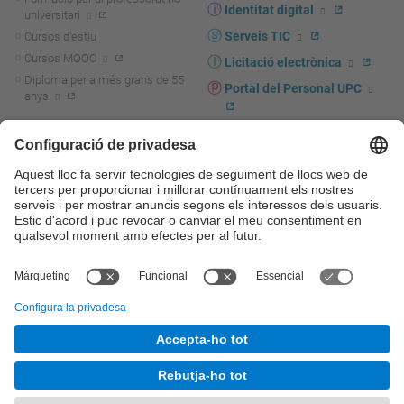
Identitat digital
universitari
Serveis TIC
Cursos d'estiu
Cursos MOOC
Licitació electrònica
Diploma per a més grans de 55
Portal del Personal UPC
anys
Directori PDI i PTGAS
R+D+I
Actualitat R+D+I
Marca corporativa
La recerca a la UPC
UPCshop, marxandatge
La transferència, l'emprenedoria i
Sala de premsa
la innovació a la UPC
Foment i suport a la recerca
Seguretat i salut
Foment i suport a la
Autoprotecció i emergències
transferència, l'emprenedoria i la
innovació
Serveis per a empreses
Serveis Cientificotècnics
© UPC
Universitat Politècnica de Catalunya - BarcelonaTech