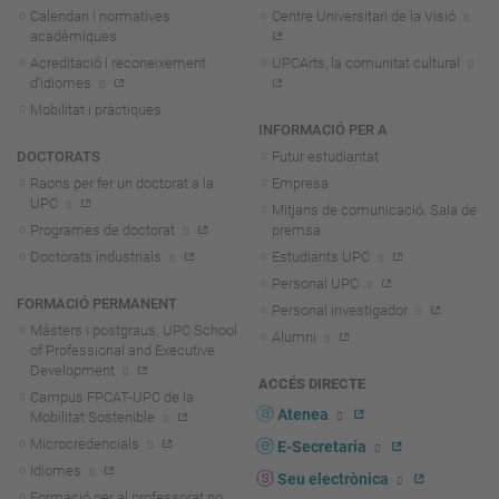
Calendari i normatives
Centre Universitari de la Visió
acadèmiques
Acreditació i reconeixement
UPCArts, la comunitat cultural
d'idiomes
Mobilitat i pràctiques
INFORMACIÓ PER A
DOCTORATS
Futur estudiantat
Raons per fer un doctorat a la
Empresa
UPC
Mitjans de comunicació. Sala de
Programes de doctorat
premsa
Doctorats industrials
Estudiants UPC
Personal UPC
FORMACIÓ PERMANENT
Personal investigador
Màsters i postgraus. UPC School
Alumni
of Professional and Executive
Development
ACCÉS DIRECTE
Campus FPCAT-UPC de la
Atenea
Mobilitat Sostenible
Microcredencials
E-Secretaria
Idiomes
Seu electrònica
Formació per al professorat no