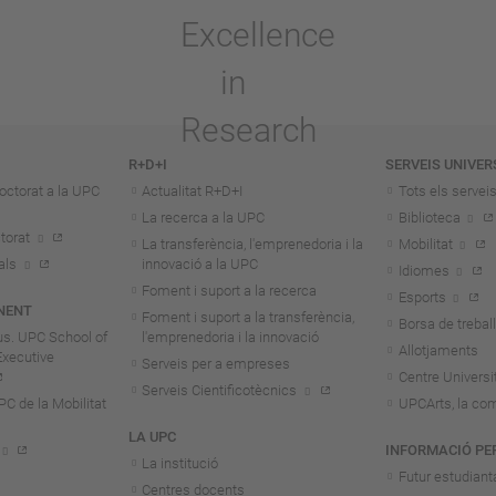
R+D+I
SERVEIS UNIVER
octorat a la UPC
Actualitat R+D+I
Tots els servei
La recerca a la UPC
Biblioteca
torat
La transferència, l'emprenedoria i la
Mobilitat
als
innovació a la UPC
Idiomes
Foment i suport a la recerca
Esports
NENT
Foment i suport a la transferència,
Borsa de treball
us. UPC School of
l'emprenedoria i la innovació
Allotjaments
Executive
Serveis per a empreses
Centre Universit
Serveis Cientificotècnics
 de la Mobilitat
UPCArts, la com
LA UPC
INFORMACIÓ PE
La institució
Futur estudiant
Centres docents