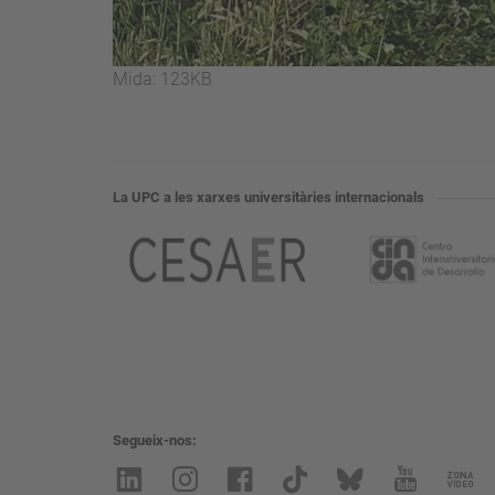
Feu
Mida: 123KB
clic
per
a
visualitzar
La UPC a les xarxes universitàries internacionals
la
imatge
a
mida
completa…
Segueix-nos