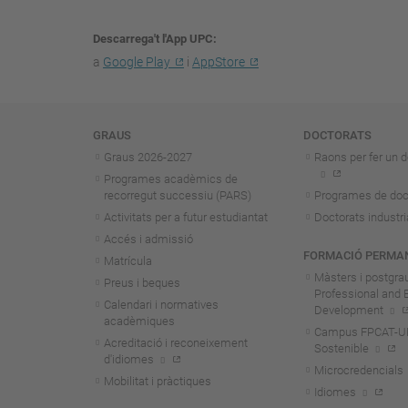
Descarrega't l'App UPC
a
Google Play
i
AppStore
Navegació
GRAUS
DOCTORATS
Graus 2026-202
7
Raons per fer un d
Programes acadèmics de
recorregut successiu (PARS)
Programes de doc
Activitats per a futur estudiantat
Doctorats industri
Accés i admissió
FORMACIÓ PERMA
Matrícula
Màsters i postgra
Preus i beques
Professional and 
Calendari i normatives
Development
acadèmiques
Campus FPCAT-UPC
Acreditació i reconeixement
Sostenible
d'idiomes
Microcredencials
Mobilitat i pràctiques
Idiomes