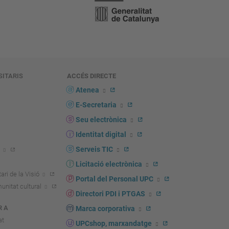
SITARIS
ACCÉS DIRECTE
s
Atenea
E-Secretaria
Seu electrònica
Identitat digital
Serveis TIC
Licitació electrònica
ari de la Visió
Portal del Personal UPC
unitat cultural
Directori PDI i PTGAS
R A
Marca corporativa
at
UPCshop, marxandatge