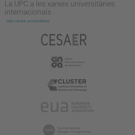
La UPC a les xarxes universitàries
la
internacionals
imatge
a
Més xarxes universitàries
mida
completa…