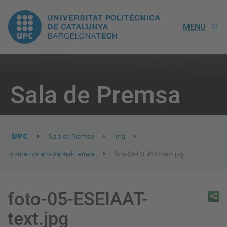
UPC.
MENU
Universitat
Politècnica
You
are
Sala de Premsa
here:
de
Catalunya
Sala de Premsa
img
in-memoriam-Gabriel-Ferrate
foto-05-ESEIAAT-text.jpg
foto-05-ESEIAAT-
text.jpg