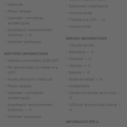
Matrícula
Estructura i organització
Preus i beques
Honoris causa
Calendari i normatives
Treballa a la UPC
acadèmiques
Aliança Unite!
Acreditació i reconeixement
d'idiomes
SERVEIS UNIVERSITARIS
Mobilitat i pràctiques
Tots els serveis
Biblioteca
MÀSTERS UNIVERSITARIS
Mobilitat
Màsters universitaris 2026-202
7
Idiomes
Per què estudiar un màster a la
UPC?
Esports
Accés, admissió i matrícula
Borsa de treball
Preus i beques
Allotjaments
Calendari i normatives
Centre Universitari de la Visió
acadèmiques
Acreditació i reconeixement
UPCArts, la comunitat cultural
d'idiomes
Mobilitat i pràctiques
INFORMACIÓ PER A