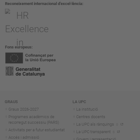
Reconeixement internacional d’excel·lència
Fons europeus
Navegació
GRAUS
LA UPC
Graus 2026-202
7
La institució
Programes acadèmics de
Centres docents
recorregut successiu (PARS)
La UPC als rànquings
Activitats per a futur estudiantat
La UPC transparent
Accés i admissió
Govern i representació