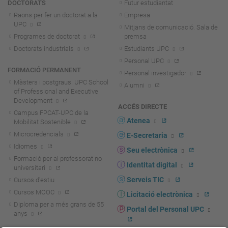
DOCTORATS
Futur estudiantat
Raons per fer un doctorat a la
Empresa
UPC
Mitjans de comunicació. Sala de
Programes de doctorat
premsa
Doctorats industrials
Estudiants UPC
Personal UPC
FORMACIÓ PERMANENT
Personal investigador
Màsters i postgraus. UPC School
Alumni
of Professional and Executive
Development
ACCÉS DIRECTE
Campus FPCAT-UPC de la
Atenea
Mobilitat Sostenible
Microcredencials
E-Secretaria
Idiomes
Seu electrònica
Formació per al professorat no
Identitat digital
universitari
Serveis TIC
Cursos d'estiu
Cursos MOOC
Licitació electrònica
Diploma per a més grans de 55
Portal del Personal UPC
anys