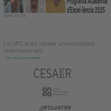
Feu
Mida: 461KB
clic
per
a
visualitzar
La UPC a les xarxes universitàries
la
internacionals
imatge
a
Més xarxes universitàries
mida
completa…