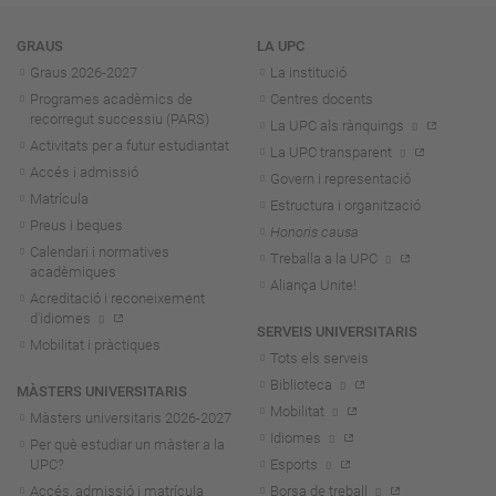
Navegació
GRAUS
LA UPC
Graus 2026-202
7
La institució
Programes acadèmics de
Centres docents
recorregut successiu (PARS)
La UPC als rànquings
Activitats per a futur estudiantat
La UPC transparent
Accés i admissió
Govern i representació
Matrícula
Estructura i organització
Preus i beques
Honoris causa
Calendari i normatives
Treballa a la UPC
acadèmiques
Aliança Unite!
Acreditació i reconeixement
d'idiomes
SERVEIS UNIVERSITARIS
Mobilitat i pràctiques
Tots els serveis
Biblioteca
MÀSTERS UNIVERSITARIS
Mobilitat
Màsters universitaris 2026-202
7
Idiomes
Per què estudiar un màster a la
UPC?
Esports
Accés, admissió i matrícula
Borsa de treball