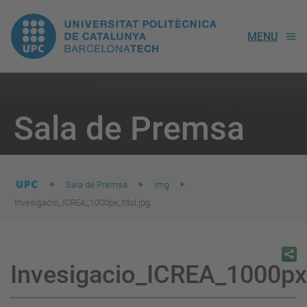
UPC.
MENU
Universitat
Politècnica
You
are
Sala de Premsa
here:
de
Catalunya
Sala de Premsa
img
Invesigacio_ICREA_1000px_titol.jpg
Invesigacio_ICREA_1000px_