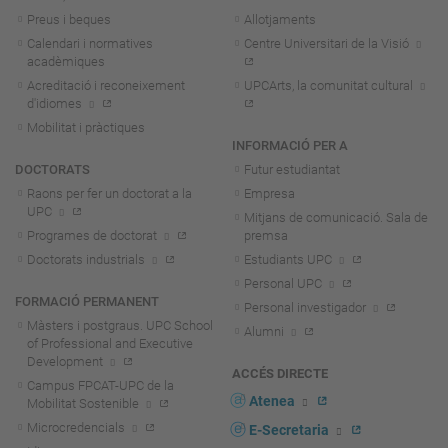
Preus i beques
Allotjaments
Calendari i normatives
Centre Universitari de la Visió
acadèmiques
Acreditació i reconeixement
UPCArts, la comunitat cultural
d'idiomes
Mobilitat i pràctiques
INFORMACIÓ PER A
DOCTORATS
Futur estudiantat
Raons per fer un doctorat a la
Empresa
UPC
Mitjans de comunicació. Sala de
Programes de doctorat
premsa
Doctorats industrials
Estudiants UPC
Personal UPC
FORMACIÓ PERMANENT
Personal investigador
Màsters i postgraus. UPC School
Alumni
of Professional and Executive
Development
ACCÉS DIRECTE
Campus FPCAT-UPC de la
Atenea
Mobilitat Sostenible
Microcredencials
E-Secretaria