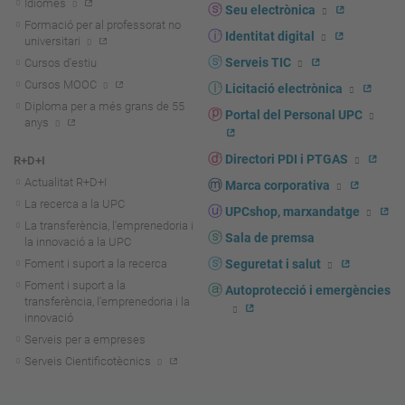
Idiomes
Seu electrònica
Formació per al professorat no
Identitat digital
universitari
Serveis TIC
Cursos d'estiu
Cursos MOOC
Licitació electrònica
Diploma per a més grans de 55
Portal del Personal UPC
anys
Directori PDI i PTGAS
R+D+I
Actualitat R+D+I
Marca corporativa
La recerca a la UPC
UPCshop, marxandatge
La transferència, l'emprenedoria i
Sala de premsa
la innovació a la UPC
Foment i suport a la recerca
Seguretat i salut
Foment i suport a la
Autoprotecció i emergències
transferència, l'emprenedoria i la
innovació
Serveis per a empreses
Serveis Cientificotècnics