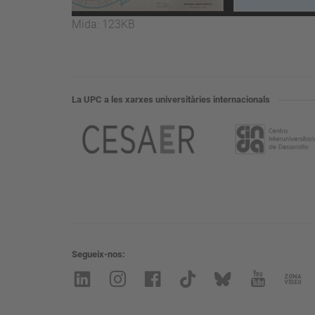
Feu
Mida: 123KB
clic
per
a
visualitzar
La UPC a les xarxes universitàries internacionals
la
imatge
a
mida
completa…
Segueix-nos