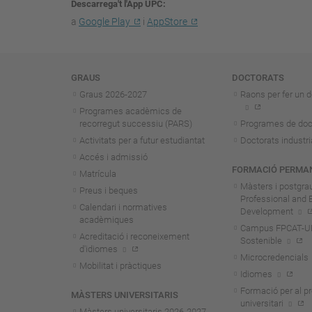
Descarrega't l'App UPC
a
Google Play
i
AppStore
Navegació
GRAUS
DOCTORATS
Graus 2026-202
7
Raons per fer un d
Programes acadèmics de
recorregut successiu (PARS)
Programes de doc
Activitats per a futur estudiantat
Doctorats industri
Accés i admissió
FORMACIÓ PERMA
Matrícula
Màsters i postgra
Preus i beques
Professional and 
Calendari i normatives
Development
acadèmiques
Campus FPCAT-UPC
Acreditació i reconeixement
Sostenible
d'idiomes
Microcredencials
Mobilitat i pràctiques
Idiomes
Formació per al p
MÀSTERS UNIVERSITARIS
universitari
Màsters universitaris 2026-202
7