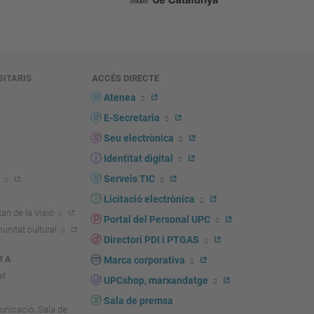
SITARIS
ACCÉS DIRECTE
s
Atenea
E-Secretaria
Seu electrònica
Identitat digital
Serveis TIC
Licitació electrònica
ari de la Visió
Portal del Personal UPC
unitat cultural
Directori PDI i PTGAS
R A
Marca corporativa
at
UPCshop, marxandatge
Sala de premsa
unicació. Sala de