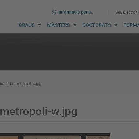
ines
Ves
Ves
Informació per a...
Seu Electròn
al
al
contingut
menú
avegació
GRAUS
MÀSTERS
DOCTORATS
FORM
incipal
io-de-la-metropoli-w.jpg
-metropoli-w.jpg