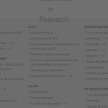
R+D+I
SERVEIS UNIVER
octorat a la UPC
Actualitat R+D+I
Tots els servei
La recerca a la UPC
Biblioteca
torat
La transferència, l'emprenedoria i la
Mobilitat
als
innovació a la UPC
Idiomes
Foment i suport a la recerca
Esports
NENT
Foment i suport a la transferència,
Borsa de treball
us. UPC School of
l'emprenedoria i la innovació
Allotjaments
Executive
Serveis per a empreses
Centre Universit
Serveis Cientificotècnics
 de la Mobilitat
UPCArts, la com
LA UPC
INFORMACIÓ PE
La institució
Futur estudiant
Centres docents
rofessorat no
Empresa
La UPC als rànquings
Mitjans de com