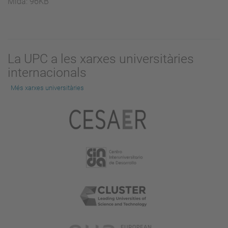
Feu
Mida: 96KB
clic
per
a
visualitzar
La UPC a les xarxes universitàries
la
internacionals
imatge
a
Més xarxes universitàries
mida
completa…