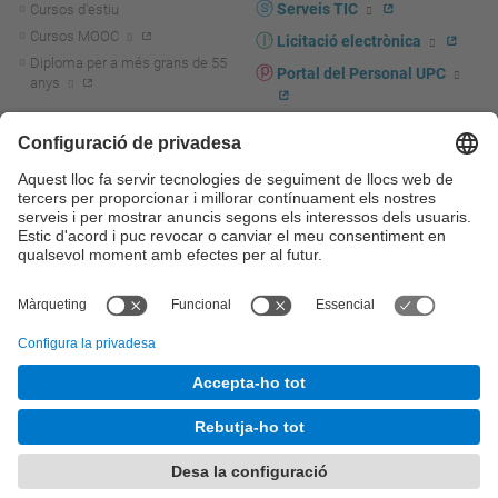
Serveis TIC
Cursos d'estiu
Cursos MOOC
Licitació electrònica
Diploma per a més grans de 55
Portal del Personal UPC
anys
Directori PDI i PTGAS
R+D+I
Actualitat R+D+I
Marca corporativa
La recerca a la UPC
UPCshop, marxandatge
La transferència, l'emprenedoria i
Sala de premsa
la innovació a la UPC
Foment i suport a la recerca
Seguretat i salut
Foment i suport a la
Autoprotecció i emergències
transferència, l'emprenedoria i la
innovació
Serveis per a empreses
Serveis Cientificotècnics
© UPC
Universitat Politècnica de Catalunya - BarcelonaTech
Contacte
Mapa del web
Accessibilitat
Avís legal