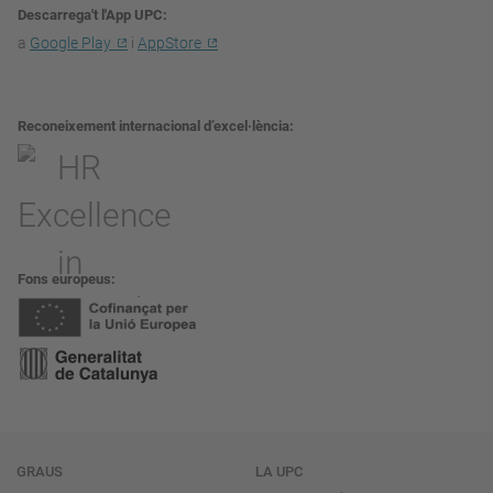
Descarrega't l'App UPC
a
Google Play
i
AppStore
Reconeixement internacional d’excel·lència
Fons europeus
Navegació
GRAUS
LA UPC