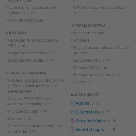
acadèmiques
Acreditació i reconeixement
UPCArts, la comunitat cultural
d'idiomes
Mobilitat i pràctiques
INFORMACIÓ PER A
DOCTORATS
Futur estudiantat
Raons per fer un doctorat a la
Empresa
UPC
Mitjans de comunicació. Sala de
Programes de doctorat
premsa
Doctorats industrials
Estudiants UPC
Personal UPC
FORMACIÓ PERMANENT
Personal investigador
Màsters i postgraus. UPC School
Alumni
of Professional and Executive
Development
ACCÉS DIRECTE
Campus FPCAT-UPC de la
Atenea
Mobilitat Sostenible
Microcredencials
E-Secretaria
Idiomes
Seu electrònica
Formació per al professorat no
Identitat digital
universitari