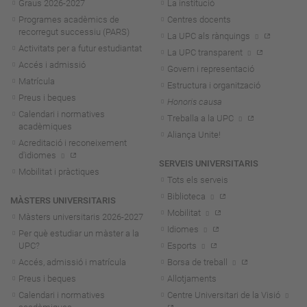
Graus 2026-202
7
La institució
Programes acadèmics de
Centres docents
recorregut successiu (PARS)
La UPC als rànquings
Activitats per a futur estudiantat
La UPC transparent
Accés i admissió
Govern i representació
Matrícula
Estructura i organització
Preus i beques
Honoris causa
Calendari i normatives
Treballa a la UPC
acadèmiques
Aliança Unite!
Acreditació i reconeixement
d'idiomes
SERVEIS UNIVERSITARIS
Mobilitat i pràctiques
Tots els serveis
Biblioteca
MÀSTERS UNIVERSITARIS
Mobilitat
Màsters universitaris 2026-202
7
Idiomes
Per què estudiar un màster a la
UPC?
Esports
Accés, admissió i matrícula
Borsa de treball
Preus i beques
Allotjaments
Calendari i normatives
Centre Universitari de la Visió