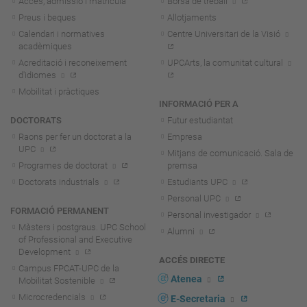
Accés, admissió i matrícula
Borsa de treball
Preus i beques
Allotjaments
Calendari i normatives
Centre Universitari de la Visió
acadèmiques
Acreditació i reconeixement
UPCArts, la comunitat cultural
d'idiomes
Mobilitat i pràctiques
INFORMACIÓ PER A
DOCTORATS
Futur estudiantat
Raons per fer un doctorat a la
Empresa
UPC
Mitjans de comunicació. Sala de
Programes de doctorat
premsa
Doctorats industrials
Estudiants UPC
Personal UPC
FORMACIÓ PERMANENT
Personal investigador
Màsters i postgraus. UPC School
Alumni
of Professional and Executive
Development
ACCÉS DIRECTE
Campus FPCAT-UPC de la
Atenea
Mobilitat Sostenible
Microcredencials
E-Secretaria