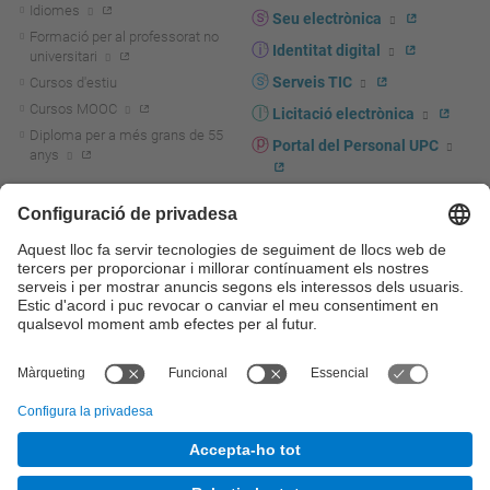
Idiomes
Seu electrònica
Formació per al professorat no
Identitat digital
universitari
Serveis TIC
Cursos d'estiu
Cursos MOOC
Licitació electrònica
Diploma per a més grans de 55
Portal del Personal UPC
anys
Directori PDI i PTGAS
R+D+I
Actualitat R+D+I
Marca corporativa
La recerca a la UPC
UPCshop, marxandatge
La transferència, l'emprenedoria i
Sala de premsa
la innovació a la UPC
Foment i suport a la recerca
Seguretat i salut
Foment i suport a la
Autoprotecció i emergències
transferència, l'emprenedoria i la
innovació
Serveis per a empreses
Serveis Cientificotècnics