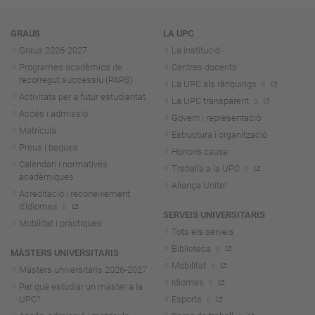
Navegació
GRAUS
LA UPC
Graus 2026-202
7
La institució
Programes acadèmics de
Centres docents
recorregut successiu (PARS)
La UPC als rànquings
Activitats per a futur estudiantat
La UPC transparent
Accés i admissió
Govern i representació
Matrícula
Estructura i organització
Preus i beques
Honoris causa
Calendari i normatives
Treballa a la UPC
acadèmiques
Aliança Unite!
Acreditació i reconeixement
d'idiomes
SERVEIS UNIVERSITARIS
Mobilitat i pràctiques
Tots els serveis
Biblioteca
MÀSTERS UNIVERSITARIS
Mobilitat
Màsters universitaris 2026-202
7
Idiomes
Per què estudiar un màster a la
UPC?
Esports