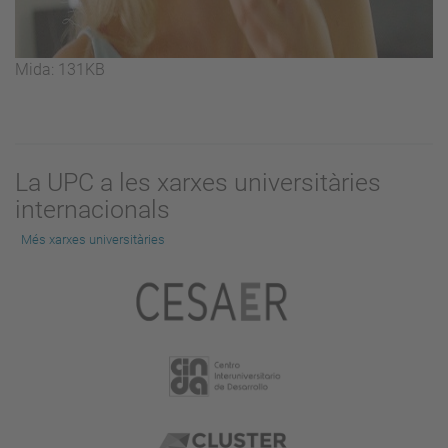
Feu
Mida: 131KB
clic
per
a
visualitzar
La UPC a les xarxes universitàries
la
internacionals
imatge
a
Més xarxes universitàries
mida
completa…