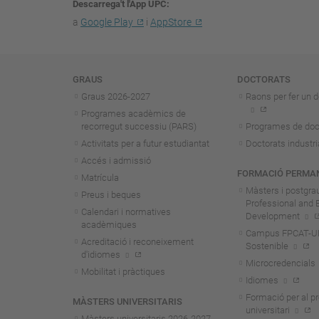
Descarrega't l'App UPC
a
Google Play
i
AppStore
Navegació
GRAUS
DOCTORATS
Graus 2026-202
7
Raons per fer un d
Programes acadèmics de
recorregut successiu (PARS)
Programes de doc
Activitats per a futur estudiantat
Doctorats industri
Accés i admissió
FORMACIÓ PERMA
Matrícula
Màsters i postgra
Preus i beques
Professional and 
Calendari i normatives
Development
acadèmiques
Campus FPCAT-UPC
Acreditació i reconeixement
Sostenible
d'idiomes
Microcredencials
Mobilitat i pràctiques
Idiomes
Formació per al p
MÀSTERS UNIVERSITARIS
universitari
Màsters universitaris 2026-202
7