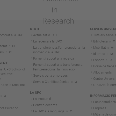
R+D+I
SERVEIS UNIVER
octorat a la UPC
Actualitat R+D+I
Tots els servei
La recerca a la UPC
Biblioteca
torat
La transferència, l'emprenedoria i la
Mobilitat
als
innovació a la UPC
Idiomes
Foment i suport a la recerca
Esports
NENT
Foment i suport a la transferència,
Borsa de treball
us. UPC School of
l'emprenedoria i la innovació
Allotjaments
Executive
Serveis per a empreses
Centre Universit
Serveis Cientificotècnics
 de la Mobilitat
UPCArts, la com
LA UPC
INFORMACIÓ PE
La institució
Futur estudiant
Centres docents
rofessorat no
Empresa
La UPC als rànquings
Mitjans de com