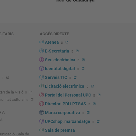
SITARIS
ACCÉS DIRECTE
s
Atenea
E-Secretaria
Seu electrònica
Identitat digital
Serveis TIC
Licitació electrònica
ari de la Visió
Portal del Personal UPC
unitat cultural
Directori PDI i PTGAS
R A
Marca corporativa
at
UPCshop, marxandatge
Sala de premsa
unicació. Sala de