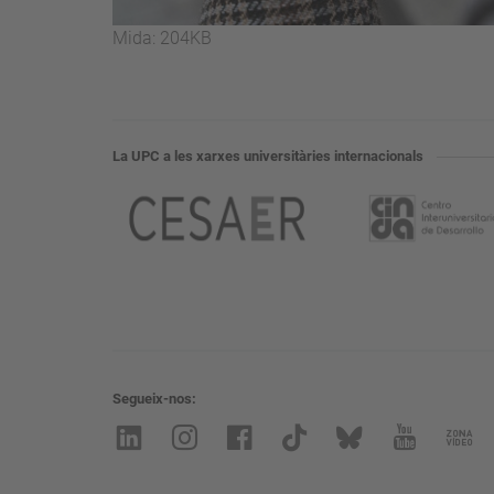
Feu
Mida: 204KB
clic
per
a
visualitzar
La UPC a les xarxes universitàries internacionals
la
imatge
a
mida
completa…
Segueix-nos