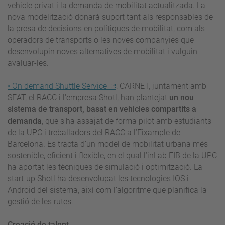
vehicle privat i la demanda de mobilitat actualitzada. La
nova modelització donarà suport tant als responsables de
la presa de decisions en polítiques de mobilitat, com als
operadors de transports o les noves companyies que
desenvolupin noves alternatives de mobilitat i vulguin
avaluar-les.
• On demand Shuttle Service
: CARNET, juntament amb
SEAT, el RACC i l'empresa Shotl, han plantejat
un nou
sistema de transport, basat en vehicles compartits a
demanda
, que s’ha assajat de forma pilot amb estudiants
de la UPC i treballadors del RACC a l’Eixample de
Barcelona. Es tracta d’un model de mobilitat urbana més
sostenible, eficient i flexible, en el qual l’inLab FIB de la UPC
ha aportat les tècniques de simulació i optimització. La
start-up Shotl ha desenvolupat les tecnologies IOS i
Android del sistema, així com l’algoritme que planifica la
gestió de les rutes.
Creació de talent