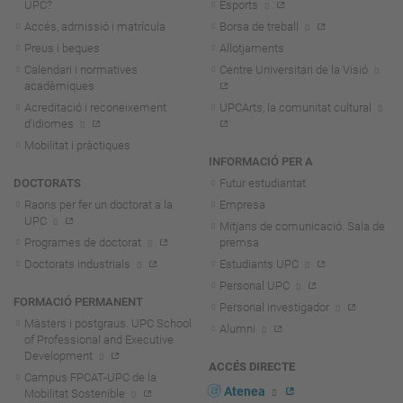
UPC?
Esports
Accés, admissió i matrícula
Borsa de treball
Preus i beques
Allotjaments
Calendari i normatives
Centre Universitari de la Visió
acadèmiques
Acreditació i reconeixement
UPCArts, la comunitat cultural
d'idiomes
Mobilitat i pràctiques
INFORMACIÓ PER A
DOCTORATS
Futur estudiantat
Raons per fer un doctorat a la
Empresa
UPC
Mitjans de comunicació. Sala de
Programes de doctorat
premsa
Doctorats industrials
Estudiants UPC
Personal UPC
FORMACIÓ PERMANENT
Personal investigador
Màsters i postgraus. UPC School
Alumni
of Professional and Executive
Development
ACCÉS DIRECTE
Campus FPCAT-UPC de la
Atenea
Mobilitat Sostenible