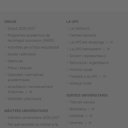
Navegació
GRAUS
LA UPC
Graus 2026-202
7
La institució
Programes acadèmics de
Centres docents
recorregut successiu (PARS)
La UPC als rànquings
Activitats per a futur estudiantat
La UPC transparent
Accés i admissió
Govern i representació
Matrícula
Estructura i organització
Preus i beques
Honoris causa
Calendari i normatives
Treballa a la UPC
acadèmiques
Aliança Unite!
Acreditació i reconeixement
d'idiomes
SERVEIS UNIVERSITARIS
Mobilitat i pràctiques
Tots els serveis
Biblioteca
MÀSTERS UNIVERSITARIS
Mobilitat
Màsters universitaris 2026-202
7
Idiomes
Per què estudiar un màster a la