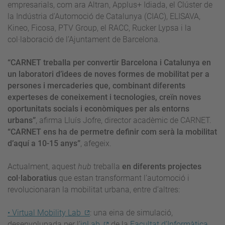
empresarials, com ara Altran, Applus+ Idiada, el Clúster de
la Indústria d'Automoció de Catalunya (CIAC), ELISAVA,
Kineo, Ficosa, PTV Group, el RACC, Rucker Lypsa i la
col·laboració de l’Ajuntament de Barcelona.
“CARNET treballa per convertir Barcelona i Catalunya en
un laboratori d’idees de noves formes de mobilitat per a
persones i mercaderies que, combinant diferents
experteses de coneixement i tecnologies, creïn noves
oportunitats socials i econòmiques per als entorns
urbans”
, afirma Lluís Jofre, director acadèmic de CARNET.
“CARNET ens ha de permetre definir com serà la mobilitat
d’aquí a 10-15 anys”
, afegeix.
Actualment, aquest
hub
treballa
en diferents projectes
col·laboratius
que estan transformant l’automoció i
revolucionaran la mobilitat urbana, entre d’altres:
• Virtual Mobility Lab
: una eina de simulació,
desenvolupada per l’
inLab
de la
Facultat d’Informàtica