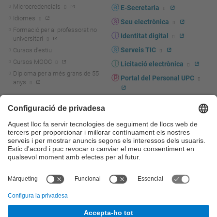
Microcredencials
E-Secretaria
Idiomes
Seu electrònica
Formació per al professorat no
Identitat digital
universitari
Serveis TIC
Cursos d'estiu
Cursos MOOC
Licitació electrònica
Diploma per a més grans de 55
Portal del Personal UPC
anys
Directori PDI i PTGAS
R+D+I
Actualitat R+D+I
Marca corporativa
La recerca a la UPC
UPCshop, marxandatge
La transferència, l'emprenedoria i
Sala de premsa
la innovació a la UPC
Foment i suport a la recerca
Seguretat i salut
Foment i suport a la
Autoprotecció i emergències
transferència, l'emprenedoria i la
innovació
Serveis per a empreses
Serveis Cientificotècnics