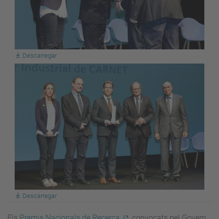
Descarregar
Descarregar
Els
Premis Nacionals de Recerca
, convocats pel Govern