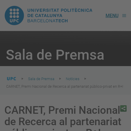
UPC.
MENU
Universitat
Politècnica
You
are
Sala de Premsa
here:
de
Catalunya
Sala de Premsa
Notícies
CARNET, Premi Nacional de Recerca al partenariat público-privat en R+I
CARNET, Premi Nacional
de Recerca al partenariat