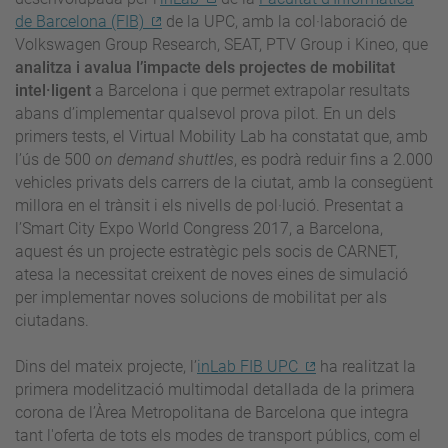
de Barcelona (FIB)
de la UPC, amb la col·laboració de
Volkswagen Group Research, SEAT, PTV Group i Kineo, que
analitza i avalua l’impacte dels projectes de mobilitat
intel·ligent
a Barcelona i que permet extrapolar resultats
abans d’implementar qualsevol prova pilot. En un dels
primers tests, el Virtual Mobility Lab ha constatat que, amb
l’ús de 500
on demand shuttles
, es podrà reduir fins a 2.000
vehicles privats dels carrers de la ciutat, amb la consegüent
millora en el trànsit i els nivells de pol·lució. Presentat a
l’Smart City Expo World Congress 2017, a Barcelona,
aquest és un projecte estratègic pels socis de CARNET,
atesa la necessitat creixent de noves eines de simulació
per implementar noves solucions de mobilitat per als
ciutadans.
Dins del mateix projecte, l’
inLab FIB UPC
ha realitzat la
primera modelització multimodal detallada de la primera
corona de l’Àrea Metropolitana de Barcelona que integra
tant l'oferta de tots els modes de transport públics, com el