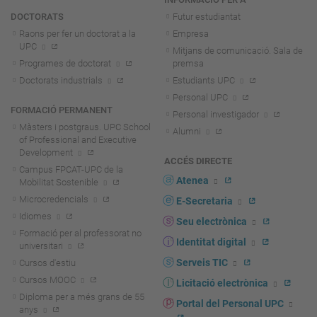
DOCTORATS
Futur estudiantat
Raons per fer un doctorat a la
Empresa
UPC
Mitjans de comunicació. Sala de
Programes de doctorat
premsa
Doctorats industrials
Estudiants UPC
Personal UPC
FORMACIÓ PERMANENT
Personal investigador
Màsters i postgraus. UPC School
Alumni
of Professional and Executive
Development
ACCÉS DIRECTE
Campus FPCAT-UPC de la
Atenea
Mobilitat Sostenible
Microcredencials
E-Secretaria
Idiomes
Seu electrònica
Formació per al professorat no
Identitat digital
universitari
Serveis TIC
Cursos d'estiu
Cursos MOOC
Licitació electrònica
Diploma per a més grans de 55
Portal del Personal UPC
anys