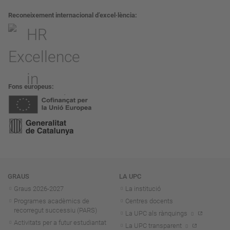
Reconeixement internacional d’excel·lència
Fons europeus
Navegació
GRAUS
LA UPC
Graus 2026-202
7
La institució
Programes acadèmics de
Centres docents
recorregut successiu (PARS)
La UPC als rànquings
Activitats per a futur estudiantat
La UPC transparent