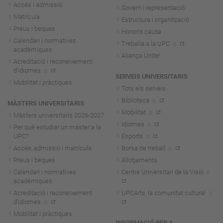
Accés i admissió
Govern i representació
Matrícula
Estructura i organització
Preus i beques
Honoris causa
Calendari i normatives
Treballa a la UPC
acadèmiques
Aliança Unite!
Acreditació i reconeixement
d'idiomes
SERVEIS UNIVERSITARIS
Mobilitat i pràctiques
Tots els serveis
Biblioteca
MÀSTERS UNIVERSITARIS
Mobilitat
Màsters universitaris 2026-202
7
Idiomes
Per què estudiar un màster a la
UPC?
Esports
Accés, admissió i matrícula
Borsa de treball
Preus i beques
Allotjaments
Calendari i normatives
Centre Universitari de la Visió
acadèmiques
Acreditació i reconeixement
UPCArts, la comunitat cultural
d'idiomes
Mobilitat i pràctiques
INFORMACIÓ PER A