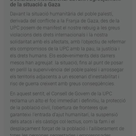
de la situació a Gaza
Davant la situació humanitària del poble palestí,
derivada del conflicte a la Franja de Gaza, des de la
UPC posem de manifest el nostre rebuig a les greus
violacions dels drets internacionals i la nostra
solidaritat amb els afectats, amb l’objectiu de refermar
els compromisos de la UPC amb la pau, la justícia i
els drets humans. Els esdeveniments dels darrers
mesos han agreujat la situació, fins al punt de posar
en perill la supervivència del poble palesí i arrossegar
els territoris adjacents a un escenari d’inestabilitat i
risc de guerra creixent amb greus conseqüències.
En aquest sentit, el Consell de Govern de la UPC
reclama un alto el foc immediat i definitiu, la protecció
de la població civil, l’obertura de fronteres que
garanteixi l’entrada d’ajut humanitari, la suspensió
dels atacs i els càstigs col·lectius, com la fam i el
desplaçament forçat de la població i l’alliberament de
totes les persones segrestades i empresonades.