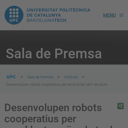
UPC.
MENU
Universitat
Politècnica
You
are
Sala de Premsa
here:
de
Catalunya
Sala de Premsa
Notícies
Desenvolupen robots cooperatius per recol·lectar raïm de taula
Desenvolupen robots
cooperatius per