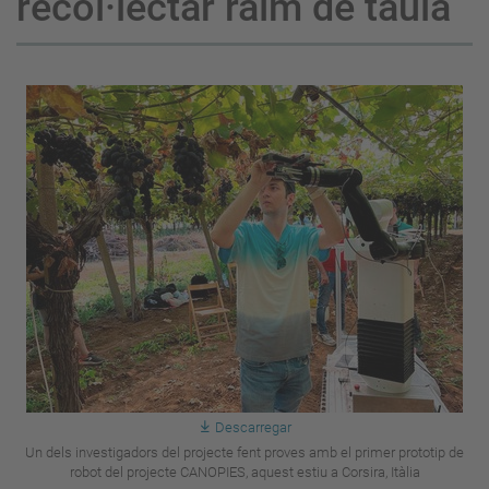
recol·lectar raïm de taula
Descarregar
Un dels investigadors del projecte fent proves amb el primer prototip de
robot del projecte CANOPIES, aquest estiu a Corsira, Itàlia