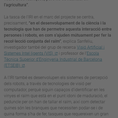
l’agricultura”
.
La tasca de l’IRI en el marc del projecte se centra,
precisament,
“en el desenvolupament de la ciència i la
tecnologia que han de permetre aquesta interacció entre
persones i robots, en com s’ajuden mútuament per fer la
recol·lecció conjunta del raïm”
, explica Sanfeliu,
investigador també del grup de recerca
Visió Artificial i
Sistemes Intel·ligents (VIS)
i professor de l’
Escola
Tècnica Superior d'Enginyeria Industrial de Barcelona
(ETSEIB)
.
A l’IRI també es desenvolupen els sistemes de percepció
dels robots, a través de tecnologies de visió per
computador, perquè siguin capaços d’identificar en les
vinyes el raïm que està en el punt idoni de maduració, el
peduncle per on han de tallar el raïm, així com detectar
quines són les branques que necessiten podar-se i de
quina forma s’ha de fer, tasques que requereixen un gran