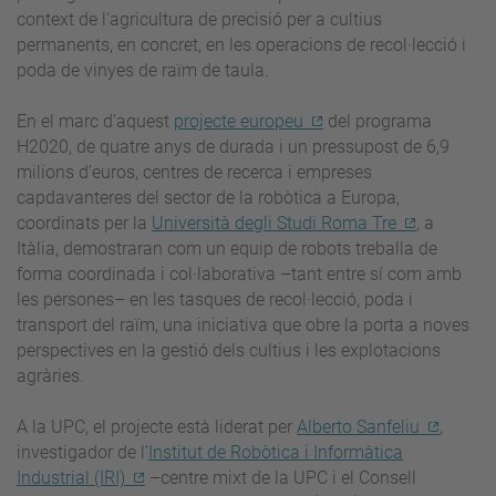
context de l’agricultura de precisió per a cultius
permanents, en concret, en les operacions de recol·lecció i
poda de vinyes de raïm de taula.
En el marc d’aquest
projecte europeu
del programa
H2020, de quatre anys de durada i un pressupost de 6,9
milions d’euros, centres de recerca i empreses
capdavanteres del sector de la robòtica a Europa,
coordinats per la
Università degli Studi Roma Tre
, a
Itàlia, demostraran com un equip de robots treballa de
forma coordinada i col·laborativa –tant entre sí com amb
les persones– en les tasques de recol·lecció, poda i
transport del raïm, una iniciativa que obre la porta a noves
perspectives en la gestió dels cultius i les explotacions
agràries.
A la UPC, el projecte està liderat per
Alberto Sanfeliu
,
investigador de l’
Institut de Robòtica i Informàtica
Industrial (IRI)
–centre mixt de la UPC i el Consell