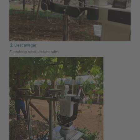
Descarregar
El prototip recol·lectant raïm