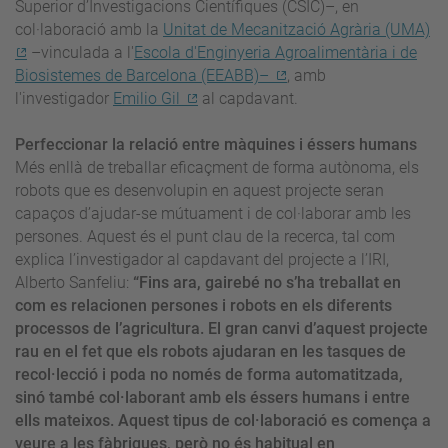
Superior d’Investigacions Científiques (CSIC)–, en
col·laboració amb la
Unitat de Mecanització Agrària (UMA)
–vinculada a l'
Escola d'Enginyeria Agroalimentària i de
Biosistemes de Barcelona (EEABB)–
, amb
l'investigador
Emilio Gil
al capdavant.
Perfeccionar la relació entre màquines i éssers humans
Més enllà de treballar eficaçment de forma autònoma, els
robots que es desenvolupin en aquest projecte seran
capaços d’ajudar-se mútuament i de col·laborar amb les
persones. Aquest és el punt clau de la recerca, tal com
explica l’investigador al capdavant del projecte a l’IRI,
Alberto Sanfeliu:
“Fins ara, gairebé no s’ha treballat en
com es relacionen persones i robots en els diferents
processos de l’agricultura. El gran canvi d’aquest projecte
rau en el fet que els robots ajudaran en les tasques de
recol·lecció i poda no només de forma automatitzada,
sinó també col·laborant amb els éssers humans i entre
ells mateixos. Aquest tipus de col·laboració es comença a
veure a les fàbriques, però no és habitual en