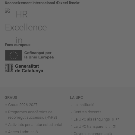
Reconeixement internacional d’excel·lència
Fons europeus
Navegació
GRAUS
LA UPC
Graus 2026-202
7
La institució
Programes acadèmics de
Centres docents
recorregut successiu (PARS)
La UPC als rànquings
Activitats per a futur estudiantat
La UPC transparent
Accés i admissió
Govern i representació