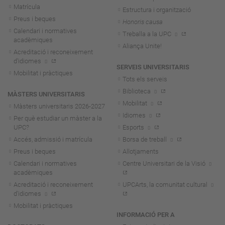
Matrícula
Estructura i organització
Preus i beques
Honoris causa
Calendari i normatives
Treballa a la UPC
acadèmiques
Aliança Unite!
Acreditació i reconeixement
d'idiomes
SERVEIS UNIVERSITARIS
Mobilitat i pràctiques
Tots els serveis
Biblioteca
MÀSTERS UNIVERSITARIS
Mobilitat
Màsters universitaris 2026-202
7
Idiomes
Per què estudiar un màster a la
UPC?
Esports
Accés, admissió i matrícula
Borsa de treball
Preus i beques
Allotjaments
Calendari i normatives
Centre Universitari de la Visió
acadèmiques
Acreditació i reconeixement
UPCArts, la comunitat cultural
d'idiomes
Mobilitat i pràctiques
INFORMACIÓ PER A