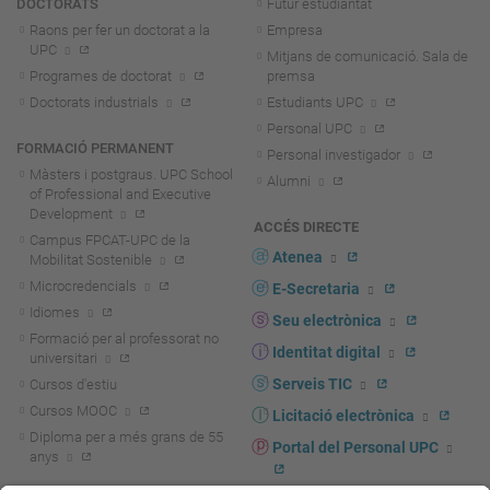
DOCTORATS
Futur estudiantat
Raons per fer un doctorat a la
Empresa
UPC
Mitjans de comunicació. Sala de
Programes de doctorat
premsa
Doctorats industrials
Estudiants UPC
Personal UPC
FORMACIÓ PERMANENT
Personal investigador
Màsters i postgraus. UPC School
Alumni
of Professional and Executive
Development
ACCÉS DIRECTE
Campus FPCAT-UPC de la
Atenea
Mobilitat Sostenible
Microcredencials
E-Secretaria
Idiomes
Seu electrònica
Formació per al professorat no
Identitat digital
universitari
Serveis TIC
Cursos d'estiu
Cursos MOOC
Licitació electrònica
Diploma per a més grans de 55
Portal del Personal UPC
anys