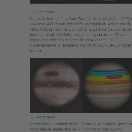
Descarregar
Canvis en la mida de la Gran Taca Vermella de Júpiter (GRS) 
134 anys. A l’esquerra, fotografia obtinguda el 14 d'octubre de
1890 a l'Observatori de Lick (USA), lleugerament acolorida per
destacar l'oval. A la dreta, imatge obtinguda amb el Telescopi
Espacial Hubble el 5 de gener de 2024. Crèdits: BDIP-
Observatoire Paris (esquerra), HST/NASA/ESA/OPAL progra
(dreta).
Descarregar
Observació i simulació de la GRS antiga. A l’esquerra, primera
fotografia de Júpiter feta per A. A. Common des d'Ealing