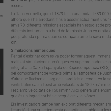
recerca.
La Taca Vermella, que el 1879 tenia una mida de 39.000 k
en
alhora que s'ha arrodonit, fins a assolir actualment uns 
anys 70, diferents missions espacials han estudiat de p
diferents instruments a bord de la missió Juno en òrbita 
poc profunda i prima quan es compara amb la seva mida h
m
km.
Simulacions numèriques
Per tal d'esbrinar com es va poder formar aquest immens 
realitzat simulacions numèriques en superordinadors e
integrat a la Xarxa Espanyola de Supercomputació (RES)
del comportament de vòrtexs prims a l'atmosfera de Júpit
d’aire que flueixen al llarg dels paral·lels alternant en la 
vents bufen cap a l'oest amb velocitats de 180 km/hr ment
l'est, amb velocitats de 150 km/hr. Això genera una enorme
que és un ingredient bàsic perquè creixi el vòrtex.
Els investigadors també han explorat diferents mecanismes
l'erupció d'una supertempesta gegantina, semblant a les