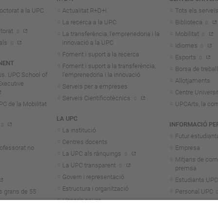
octorat a la UPC
Actualitat R+D+I
Tots els servei
La recerca a la UPC
Biblioteca
torat
La transferència, l'emprenedoria i la
Mobilitat
als
innovació a la UPC
Idiomes
Foment i suport a la recerca
Esports
NENT
Foment i suport a la transferència,
Borsa de treball
us. UPC School of
l'emprenedoria i la innovació
Allotjaments
Executive
Serveis per a empreses
Centre Universit
Serveis Cientificotècnics
 de la Mobilitat
UPCArts, la com
LA UPC
INFORMACIÓ PE
La institució
Futur estudiant
Centres docents
rofessorat no
Empresa
La UPC als rànquings
Mitjans de com
La UPC transparent
premsa
Govern i representació
Estudiants UPC
Estructura i organització
s grans de 55
Personal UPC
Honoris causa
Personal invest
Treballa a la UPC
Alumni