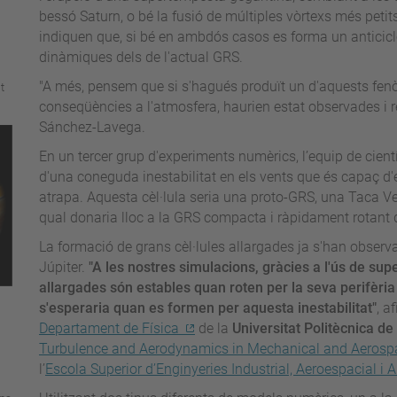
bessó Saturn, o bé la fusió de múltiples vòrtexs més petits
indiquen que, si bé en ambdós casos es forma un anticicló,
dinàmiques dels de l'actual GRS.
"A més, pensem que si s'hagués produït un d'aquests fen
t
conseqüències a l'atmosfera, haurien estat observades i 
Sánchez-Lavega.
En un tercer grup d'experiments numèrics, l’equip de cientí
d'una
coneguda inestabilitat en els vents que és capaç d'
atrapa.
Aquesta cèl·lula seria una proto-GRS, una Taca Ve
qual donaria lloc a la GRS compacta i ràpidament rotant q
La formació de grans cèl·lules allargades ja s'han observa
Júpiter.
"A les nostres simulacions, gràcies a l'ús de sup
allargades són estables quan roten per la seva perifèria 
s'esperaria quan es formen per aquesta inestabilitat"
, a
Departament de Física
de la
Universitat Politècnica d
Turbulence and Aerodynamics in Mechanical and Aerosp
l’
Escola Superior d’Enginyeries Industrial, Aeroespacial i