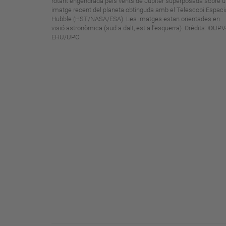
rotant engendrada pels vents de Júpiter superposada sobre 
imatge recent del planeta obtinguda amb el Telescopi Espaci
Hubble (HST/NASA/ESA). Les imatges estan orientades en
visió astronòmica (sud a dalt, est a l'esquerra). Crèdits: ©UPV
EHU/UPC.