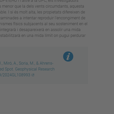
UPV/EHU i l'altre a la UPC, els investigadors
és menor que la dels vents circumdants, aquesta
able.
I si és molt alta, les propietats difereixen de
ncaminades a intentar reproduir l'encongiment de
ismes físics subjacents al seu sosteniment en el
sintegrarà i desapareixerà en assolir una mida
'estabilitzarà en una mida límit on pugui perdurar
, Miró, A., Soria, M., & Ahrens-
 Red Spot. Geophysical Research
1029/2024GL108993