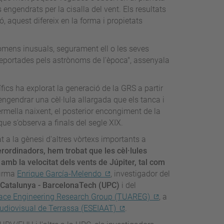
 engendrats per la cisalla del vent. Els resultats
 aquest difereix en la forma i propietats
òmens inusuals, segurament ell o les seves
reportades pels astrònoms de l'època", assenyala
fics ha explorat la generació de la GRS a partir
engendrar una cèl·lula allargada que els tanca i
rmella naixent, el posterior encongiment de la
ue s’observa a finals del segle XIX.
t a la gènesi d'altres vòrtexs importants a
erordinadors, hem trobat que les cèl·lules
amb la velocitat dels vents de Júpiter, tal com
firma
Enrique García-Melendo
, investigador del
e Catalunya - BarcelonaTech (UPC)
i del
ace Engineering Research Group (TUAREG)
, a
 Audiovisual de Terrassa (ESEIAAT)
.