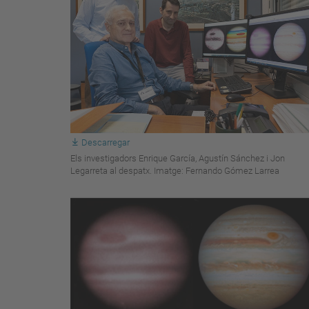
Descarregar
Els investigadors Enrique García, Agustín Sánchez i Jon
Legarreta al despatx. Imatge: Fernando Gómez Larrea