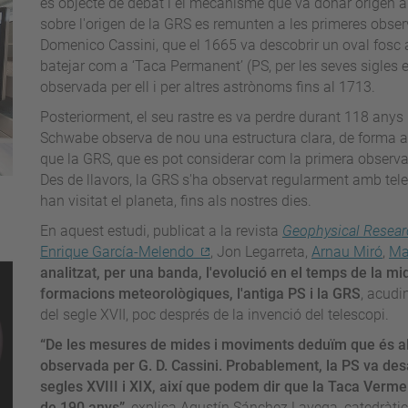
és objecte de debat i el mecanisme que va donar origen a
sobre l'origen de la GRS es remunten a les primeres obse
Domenico Cassini, que el 1665 va descobrir un oval fosc a
batejar com a ‘Taca Permanent’ (PS, per les seves sigles
observada per ell i per altres astrònoms fins al 1713.
Posteriorment, el seu rastre es va perdre durant 118 anys i
Schwabe observa de nou una estructura clara, de forma a
que la GRS, que es pot considerar com la primera observa
Des de llavors, la GRS s'ha observat regularment amb tele
han visitat el planeta, fins als nostres dies.
En aquest estudi, publicat a la revista
Geophysical Resear
Enrique García-Melendo
, Jon Legarreta,
Arnau Miró
,
Ma
analitzat, per una banda, l'evolució en el temps de la m
formacions meteorològiques, l'antiga PS i la GRS
, acudi
del segle XVII, poc després de la invenció del telescopi.
“De les mesures de mides i moviments deduïm que és al
observada per G. D. Cassini. Probablement, la PS va de
segles XVIII i XIX, així que podem dir que la Taca Verme
de 190 anys”
, explica Agustín Sánchez Lavega, catedràti