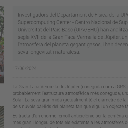
Investigadors del Departament de Física de la U
Supercomputing Center - Centro Nacional de Sup
Universitat del País Basc (UPV/EHU) han analitzat
segle XVII de la Gran Taca Vermella de Júpiter, 
l'atmosfera del planeta gegant gasós, i han dese
seva longevitat i naturalesa.
17/06/2024
La Gran Taca Vermella de Júpiter (coneguda com a GRS pe
probablement l'estructura atmosfèrica més coneguda, una
Solar. La seva gran mida (actualment té el diàmetre de la 
dels núvols pàl·lids del planeta fan que sigui un objecte fà
Es tracta d'un enorme remolí anticiclònic per la perifèria 
més gran i longeu de tots els existents a les atmosferes d