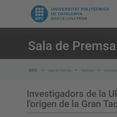
E
UPC.
N
Universitat
pr
Politècnica
You
are
Sala de Premsa
here:
de
Catalunya
Sala de Premsa
Notícies
Investig
Investigadors de la U
l'origen de la Gran Ta