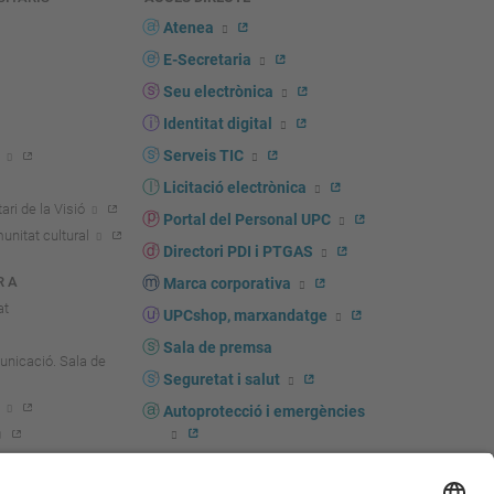
s
Atenea
E-Secretaria
Seu electrònica
Identitat digital
Serveis TIC
Licitació electrònica
ari de la Visió
Portal del Personal UPC
unitat cultural
Directori PDI i PTGAS
R A
Marca corporativa
at
UPCshop, marxandatge
Sala de premsa
unicació. Sala de
Seguretat i salut
Autoprotecció i emergències
igador