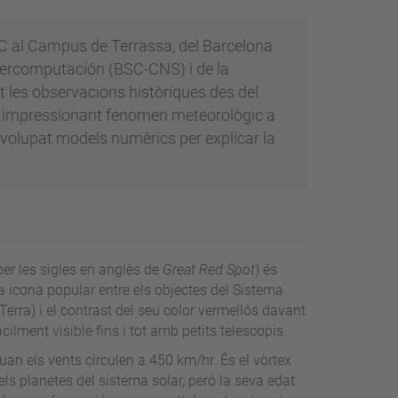
PC al Campus de Terrassa, del Barcelona
ercomputación (BSC-CNS) i de la
 les observacions històriques des del
un impressionant fenomen meteorològic a
nvolupat models numèrics per explicar la
r les sigles en anglès de
Great Red Spot
) és
 icona popular entre els objectes del Sistema
Terra) i el contrast del seu color vermellós davant
cilment visible fins i tot amb petits telescopis.
quan els vents circulen a 450 km/hr. És el vòrtex
els planetes del sistema solar, però la seva edat