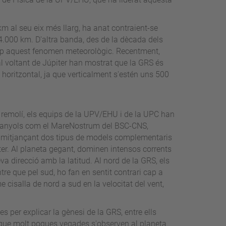
m al seu eix més llarg, ha anat contraient-se
14.000 km. D'altra banda, des de la dècada dels
rop aquest fenomen meteorològic. Recentment,
al voltant de Júpiter han mostrat que la GRS és
oritzontal, ja que verticalment s'estén uns 500
remolí, els equips de la UPV/EHU i de la UPC han
spanyols com el MareNostrum del BSC-CNS,
, mitjançant dos tipus de models complementaris
er. Al planeta gegant, dominen intensos corrents
seva direcció amb la latitud. Al nord de la GRS, els
re que pel sud, ho fan en sentit contrari cap a
 cisalla de nord a sud en la velocitat del vent,
 per explicar la gènesi de la GRS, entre ells
 que molt poques vegades s'observen al planeta