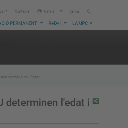
Cercar...
Cerca
Idioma:
ica
Contacte
Català
a
la
ACIÓ PERMANENT
R+D+I
LA UPC
UPC
 Taca Vermella de Júpiter
 determinen l'edat i