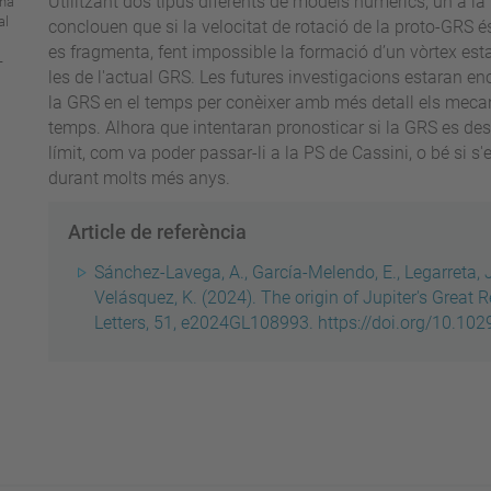
Utilitzant dos tipus diferents de models numèrics, un a la 
una
al
conclouen que si la velocitat de rotació de la proto-GRS 
es fragmenta, fent impossible la formació d’un vòrtex est
-
les de l'actual GRS. Les futures investigacions estaran e
la GRS en el temps per conèixer amb més detall els mecan
temps.
Alhora que intentaran pronosticar si la GRS es de
límit, com va poder passar-li a la PS de Cassini, o bé si s
durant molts més anys.
Article de referència
Sánchez-Lavega, A., García-Melendo, E., Legarreta, J.
Velásquez, K. (2024). The origin of Jupiter's Great
Letters, 51, e2024GL108993. https://doi.org/10.