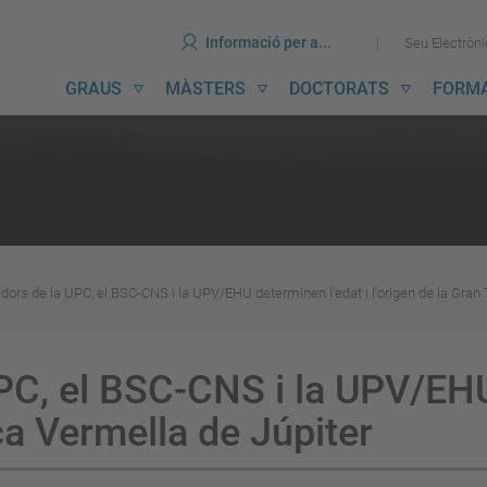
ines
Ves
Ves
Informació per a...
Seu Electròn
al
al
contingut
menú
avegació
GRAUS
MÀSTERS
DOCTORATS
FORM
incipal
adors de la UPC, el BSC-CNS i la UPV/EHU determinen l'edat i l'origen de la Gran
PC, el BSC-CNS i la UPV/EHU
ca Vermella de Júpiter