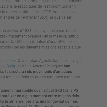
 la seva formació roman ocult. Les elucubracions
rvacions telescòpiques de l'astrònom Giovanni
 la mateixa latitud que la GRS. Aquesta la va
 en anglès de
Permanent Spot
), ja que va ser
 no és fins al 1831 i en anys posteriors que S.
proximadament ovalada i en la mateixa latitud
ció de la GRS actual, potser d'una GRS naixent.
scopis i per les diferents missions espacials que
ch Letters
,
els autors Agustín Sánchez-Lavega,
nel Soria
i Kevin Ahrens-Velásquez
han
ida, l'estructura i els moviments d'ambdues
nt a fonts històriques que es remunten a mitjans
tament improbable que l'actual GRS fos la PS
saparèixer en algun moment entre mitjans dels
lla té almenys, per ara, una longevitat de més
c de Física de la UPV/EHU, que ha liderat aquesta