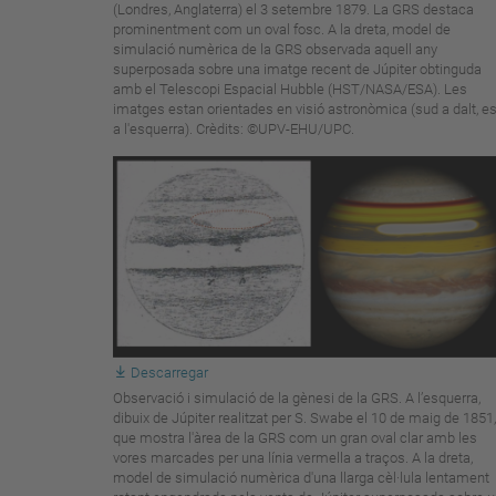
(Londres, Anglaterra) el 3 setembre 1879. La GRS destaca
prominentment com un oval fosc. A la dreta, model de
simulació numèrica de la GRS observada aquell any
superposada sobre una imatge recent de Júpiter obtinguda
amb el Telescopi Espacial Hubble (HST/NASA/ESA). Les
imatges estan orientades en visió astronòmica (sud a dalt, es
a l'esquerra). Crèdits: ©UPV-EHU/UPC.
Descarregar
Observació i simulació de la gènesi de la GRS. A l’esquerra,
dibuix de Júpiter realitzat per S. Swabe el 10 de maig de 1851,
que mostra l'àrea de la GRS com un gran oval clar amb les
vores marcades per una línia vermella a traços. A la dreta,
model de simulació numèrica d'una llarga cèl·lula lentament