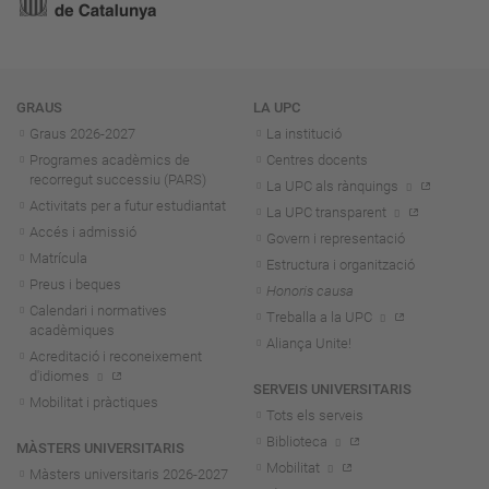
Navegació
GRAUS
LA UPC
Graus 2026-202
7
La institució
Programes acadèmics de
Centres docents
recorregut successiu (PARS)
La UPC als rànquings
Activitats per a futur estudiantat
La UPC transparent
Accés i admissió
Govern i representació
Matrícula
Estructura i organització
Preus i beques
Honoris causa
Calendari i normatives
Treballa a la UPC
acadèmiques
Aliança Unite!
Acreditació i reconeixement
d'idiomes
SERVEIS UNIVERSITARIS
Mobilitat i pràctiques
Tots els serveis
Biblioteca
MÀSTERS UNIVERSITARIS
Mobilitat
Màsters universitaris 2026-202
7