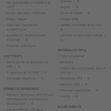
Idiomes
Per què estudiar un màster a la
UPC?
Esports
Accés, admissió i matrícula
Borsa de treball
Preus i beques
Allotjaments
Calendari i normatives
Centre Universitari de la Visió
acadèmiques
Acreditació i reconeixement
UPCArts, la comunitat cultural
d'idiomes
Mobilitat i pràctiques
INFORMACIÓ PER A
DOCTORATS
Futur estudiantat
Raons per fer un doctorat a la
Empresa
UPC
Mitjans de comunicació. Sala de
Programes de doctorat
premsa
Doctorats industrials
Estudiants UPC
Personal UPC
FORMACIÓ PERMANENT
Personal investigador
Màsters i postgraus. UPC School
Alumni
of Professional and Executive
Development
ACCÉS DIRECTE
Campus FPCAT-UPC de la