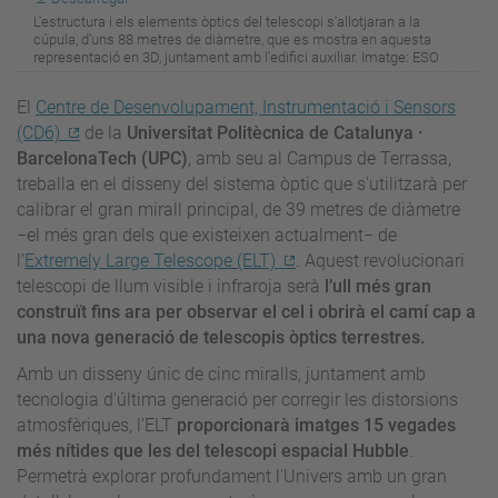
L'estructura i els elements òptics del telescopi s'allotjaran a la
cúpula, d'uns 88 metres de diàmetre, que es mostra en aquesta
representació en 3D, juntament amb l'edifici auxiliar. Imatge: ESO
El
Centre de Desenvolupament, Instrumentació i Sensors
(CD6)
de la
Universitat Politècnica de Catalunya ·
BarcelonaTech (UPC)
, amb seu al Campus de Terrassa,
treballa en el disseny del sistema òptic que s'utilitzarà per
calibrar el gran mirall principal, de 39 metres de diàmetre
−el més gran dels que existeixen actualment− de
l’
Extremely Large Telescope (ELT)
. Aquest revolucionari
telescopi de llum visible i infraroja serà
l’ull més gran
construït fins ara per observar el cel i obrirà el camí cap a
una nova generació de telescopis òptics terrestres.
Amb un disseny únic de cinc miralls, juntament amb
tecnologia d'última generació per corregir les distorsions
atmosfèriques, l’ELT
proporcionarà imatges 15 vegades
més nítides que les del telescopi espacial Hubble
.
Permetrà explorar profundament l'Univers amb un gran