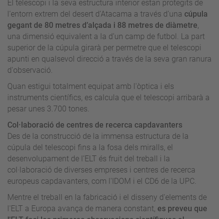
El telescopi i la seva estructura interior estan protegits de
l’entorn extrem del desert d’Atacama a través d’una
cúpula
gegant de 80 metres d’alçada i 88 metres de diàmetre
,
una dimensió equivalent a la d’un camp de futbol. La part
superior de la cúpula girarà per permetre que el telescopi
apunti en qualsevol direcció a través de la seva gran ranura
d'observació.
Quan estigui totalment equipat amb l'òptica i els
instruments científics, es calcula que el telescopi arribarà a
pesar unes 3.700 tones.
Col·laboració de centres de recerca capdavanters
Des de la construcció de la immensa estructura de la
cúpula del telescopi fins a la fosa dels miralls, el
desenvolupament de l’ELT és fruit del treball i la
col·laboració de diverses empreses i centres de recerca
europeus capdavanters, com l'IDOM i el CD6 de la UPC.
Mentre el treball en la fabricació i el disseny d'elements de
l'ELT a Europa avança de manera constant,
es preveu que