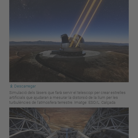
Descarregar
Simulació dels làsers que farà servir el telescopi per crear estrelles
artificials que ajudaran a mesurar la distorsió de la llum per les
turbulències de l'atmosfera terrestre. Imatge: ESO/L. Calçada