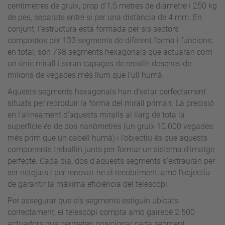
centímetres de gruix, prop d’1,5 metres de diàmetre i 250 kg
de pes, separats entre si per una distància de 4 mm. En
conjunt, l’estructura està formada per sis sectors
compostos per 133 segments de diferent forma i funcions;
en total, són 798 segments hexagonals que actuaran com
un únic mirall i seran capaços de recollir desenes de
milions de vegades més llum que l'ull humà.
Aquests segments hexagonals han d’estar perfectament
situats per reproduir la forma del mirall primari. La precisió
en l’alineament d’aquests miralls al llarg de tota la
superfície és de dos nanòmetres (un gruix 10.000 vegades
més prim que un cabell humà) i l’objectiu és que aquests
components treballin junts per formar un sistema d’imatge
perfecte. Cada dia, dos d’aquests segments s’extrauran per
ser netejats i per renovar-ne el recobriment, amb l’objectiu
de garantir la màxima eficiència del telescopi.
Per assegurar que els segments estiguin ubicats
correctament, el telescopi compta amb gairebé 2.500
actuadors que permeten posicionar cada segment