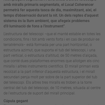
amb miralls primaris segmentats, el
Local Coherencer
permetrà fer aquesta tasca de dia, maximitzant, així, el
temps d’observació durant la nit. Un dels reptes d’aquest
sistema és la llum ambient, que afegeix problemes
d’il·luminació de fons a l’instrument”
.
L’estructura del telescopi −que el manté estable en totes les
condicions, fins i tot amb vents forts i en cas de produir-se
terratrèmols− està formada per una part horitzontal, o
estructura azimut, que suporta el tub del telescopi, i una
part vertical, o estructura d'altitud, de 50 metres d’alçada,
que conté dues plataformes enormes que allotgen els cinc
miralls i altres instruments científics. El mirall primari està
recolzat a la part inferior d'aquesta estructura, i el mirall
secundari penja molt per sobre de la part superior del tub
del telescopi. Els altres tres miralls es troben a la torre
central del tub del telescopi, de 10 metres, situada al centre
de l'estructura de suport del mirall principal.
Cúpula gegant