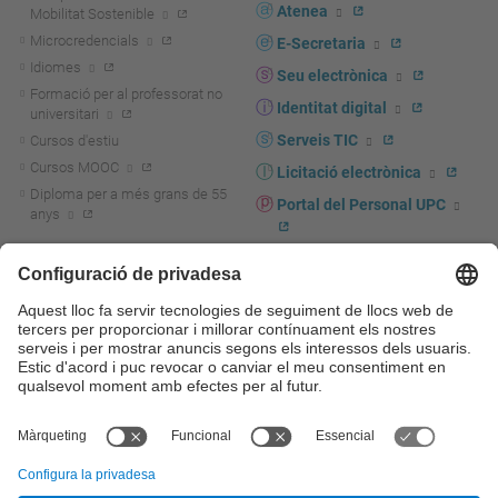
Atenea
Mobilitat Sostenible
Microcredencials
E-Secretaria
Idiomes
Seu electrònica
Formació per al professorat no
Identitat digital
universitari
Serveis TIC
Cursos d'estiu
Cursos MOOC
Licitació electrònica
Diploma per a més grans de 55
Portal del Personal UPC
anys
Directori PDI i PTGAS
R+D+I
Actualitat R+D+I
Marca corporativa
La recerca a la UPC
UPCshop, marxandatge
La transferència, l'emprenedoria i
Sala de premsa
la innovació a la UPC
Foment i suport a la recerca
Seguretat i salut
Foment i suport a la
Autoprotecció i emergències
transferència, l'emprenedoria i la
innovació
Serveis per a empreses