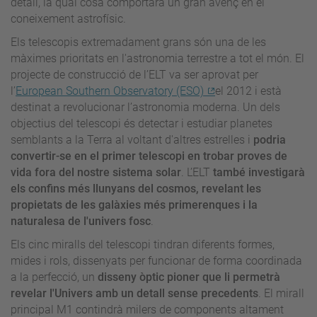
detall, la qual cosa comportarà un gran avenç en el
coneixement astrofísic.
Els telescopis extremadament grans són una de les
màximes prioritats en l'astronomia terrestre a tot el món. El
projecte de construcció de l’ELT va ser aprovat per
l’
European Southern Observatory (ESO)
el 2012 i està
destinat a revolucionar l’astronomia moderna. Un dels
objectius del telescopi és detectar i estudiar planetes
semblants a la Terra al voltant d'altres estrelles i
podria
convertir-se en el primer telescopi en trobar proves de
vida fora del nostre sistema solar
. L’ELT
també investigarà
els confins més llunyans del cosmos, revelant les
propietats de les galàxies més primerenques i la
naturalesa de l'univers fosc
.
Els cinc miralls del telescopi tindran diferents formes,
mides i rols, dissenyats per funcionar de forma coordinada
a la perfecció, un
disseny òptic pioner que li permetrà
revelar l'Univers amb un detall sense precedents
. El mirall
principal M1 contindrà milers de components altament