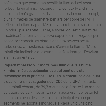
sofisticats que permetran recollir la llum del cel nocturn i
reflectir-la en el mirall secundari. El convex M2, el mirall
secundari més gran que s'ha utilitzat mai en un telescopi,
d'uns 4 metres de diàmetre, penjarà per sobre de l’M1 i
reflectirà la llum cap a l’M3, que al seu torn la transmetrà a
un mirall pla adaptatiu, l’M4, a sobre. Aquest quart mirall
modificarà la forma de la seva superfície mil vegades per
segon per corregir les distorsions provocades per la
turbulència atmosfèrica, abans d'enviar la llum a l’M5, un
mirall pla inclinable que estabilitzarà la imatge i l'enviarà
als instruments ELT.
Capacitat per recollir molta més llum que l’ull humà
El
mirall més espectacular des del punt de vista
tecnològic és el principal, l’M1, en la construcció del qual
treballen els investigadors del CD6 de la UPC
. Es tracta
d’un mirall còncau, de 39,3 metres de diàmetre i un radi de
curvatura de 68,7 metres. En ser massa gran per estar fet
d’una sola peça de vidre, el mirall principal es compon de
segments hexagonals individuals, cada un d’uns cinc