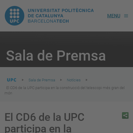
UPC.
MENU
Universitat
Politècnica
You
are
Sala de Premsa
here:
de
Catalunya
Sala de Premsa
Notícies
El CD6 de la UPC participa en la construcció del telescopi més gran del
món
El CD6 de la UPC
participa en la