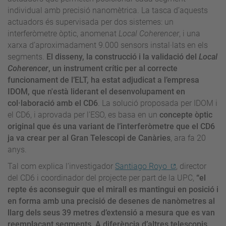
individual amb precisió nanomètrica. La tasca d’aquests
actuadors és supervisada per dos sistemes: un
interferòmetre òptic, anomenat
Local Coherencer
, i una
xarxa d’aproximadament 9.000 sensors instal·lats en els
segments.
El disseny, la construcció i la validació del
Local
Coherencer
, un instrument crític per al correcte
funcionament de l’ELT, ha estat adjudicat a l’empresa
IDOM, que n'està liderant el desenvolupament en
col·laboració amb el CD6
. La solució proposada per IDOM i
el CD6, i aprovada per l’ESO, es basa en un
concepte òptic
original que és una variant de l’interferòmetre que el CD6
ja va crear per al Gran Telescopi de Canàries
, ara fa 20
anys.
Tal com explica l’investigador
Santiago Royo
, director
del CD6 i coordinador del projecte per part de la UPC,
“el
repte és aconseguir que el mirall es mantingui en posició i
en forma amb una precisió de desenes de nanòmetres al
llarg dels seus 39 metres d’extensió a mesura que es van
reemplaçant segments. A diferència d’altres telescopis