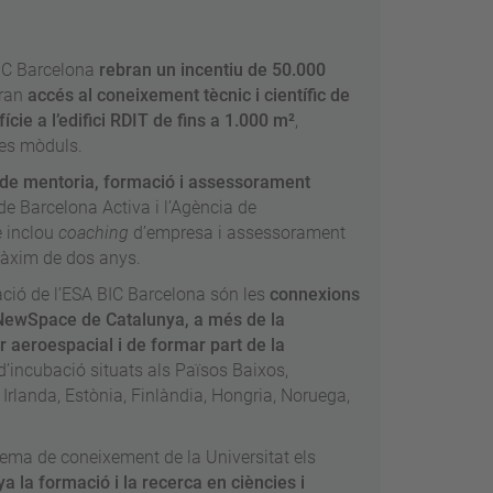
BIC Barcelona
rebran un incentiu de 50.000
dran
accés al coneixement tècnic i científic de
cie a l’edifici RDIT de fins a 1.000 m²
,
res mòduls.
s de mentoria, formació i assessorament
e Barcelona Activa i l’Agència de
 inclou
coaching
d’empresa i assessorament
 màxim de dos anys.
ació de l’ESA BIC Barcelona són les
connexions
 NewSpace de Catalunya, a més de la
or aeroespacial i de formar part de la
d’incubació situats als Països Baixos,
 Irlanda, Estònia, Finlàndia, Hongria, Noruega,
tema de coneixement de la Universitat els
a la formació i la recerca en ciències i