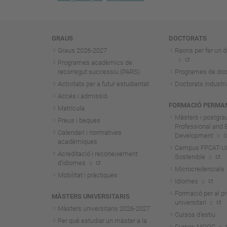
Navegació
GRAUS
DOCTORATS
Graus 2026-202
7
Raons per fer un d
Programes acadèmics de
recorregut successiu (PARS)
Programes de doc
Activitats per a futur estudiantat
Doctorats industri
Accés i admissió
FORMACIÓ PERMA
Matrícula
Màsters i postgra
Preus i beques
Professional and 
Calendari i normatives
Development
acadèmiques
Campus FPCAT-UPC
Acreditació i reconeixement
Sostenible
d'idiomes
Microcredencials
Mobilitat i pràctiques
Idiomes
Formació per al p
MÀSTERS UNIVERSITARIS
universitari
Màsters universitaris 2026-202
7
Cursos d'estiu
Per què estudiar un màster a la
Cursos MOOC