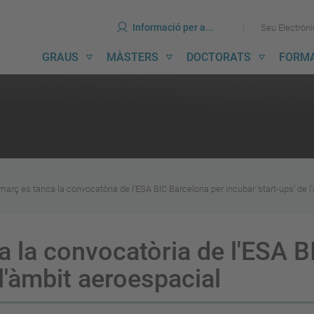
ines
Ves
Ves
Informació per a...
Seu Electròn
al
al
contingut
menú
avegació
GRAUS
MÀSTERS
DOCTORATS
FORM
incipal
març es tanca la convocatòria de l'ESA BIC Barcelona per incubar 'start-ups' de 
a la convocatòria de l'ESA 
 l'àmbit aeroespacial