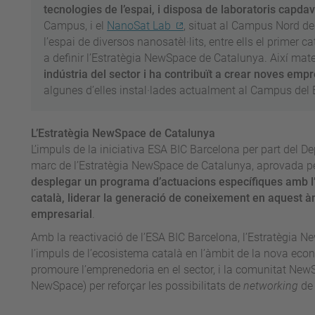
tecnologies de l’espai, i disposa de laboratoris capda
Campus, i el
NanoSat Lab
, situat al Campus Nord d
l’espai de diversos nanosatèl·lits, entre ells el primer 
a definir l’Estratègia NewSpace de Catalunya. Així mate
indústria del sector i ha contribuït a crear noves emp
algunes d’elles instal·lades actualment al Campus del 
L’Estratègia NewSpace de Catalunya
L’impuls de la iniciativa ESA BIC Barcelona per part del De
marc de l’Estratègia NewSpace de Catalunya, aprovada pel
desplegar un programa d’actuacions específiques amb l’
català, liderar la generació de coneixement en aquest àmb
empresarial
.
Amb la reactivació de l’ESA BIC Barcelona, l’Estratègia
l’impuls de l’ecosistema català en l’àmbit de la nova eco
promoure l’emprenedoria en el sector, i la comunitat NewS
NewSpace) per reforçar les possibilitats de
networking
de 