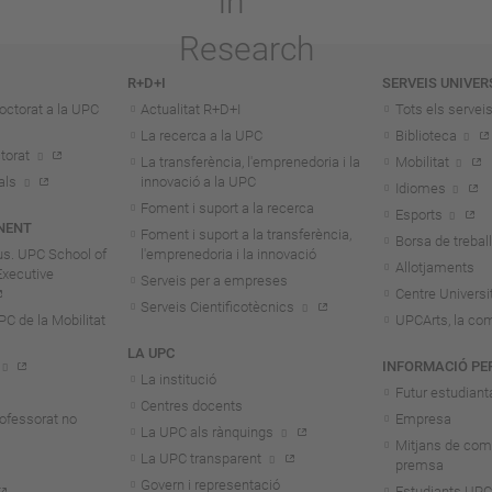
R+D+I
SERVEIS UNIVER
octorat a la UPC
Actualitat R+D+I
Tots els servei
La recerca a la UPC
Biblioteca
torat
La transferència, l'emprenedoria i la
Mobilitat
als
innovació a la UPC
Idiomes
Foment i suport a la recerca
Esports
NENT
Foment i suport a la transferència,
Borsa de treball
us. UPC School of
l'emprenedoria i la innovació
Allotjaments
Executive
Serveis per a empreses
Centre Universit
Serveis Cientificotècnics
 de la Mobilitat
UPCArts, la com
LA UPC
INFORMACIÓ PE
La institució
Futur estudiant
Centres docents
rofessorat no
Empresa
La UPC als rànquings
Mitjans de com
La UPC transparent
premsa
Govern i representació
Estudiants UPC