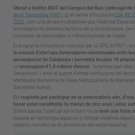
Ubicat a l’edifici RDIT del Campus del Baix Llobregat de 
de la Tecnologia (PMT)
, el centre d’incubació
ESA BIC B
2022
com una de les incubadores que l’Agència Espacial 
tecnològics de diferents territoris de la Unió Europea, per
innovador de tecnologies o infraestructures de l’espai.
El programa d’incubació impulsat per la UPC, el PMT i la 
la creació d’
start-ups
innovadores relacionades amb l’espa
aeroespacial de Catalunya
i permetrà incubar 18 empres
un
pressupost d’1,8 milions d’euros
−la tercera part dels 
Generalitat− i amb el suport d’altres institucions del ter
Metròpolis Barcelona de l’Àrea Metropolitana de Barcelon
Barcelona Activa).
Els
requisits per participar en la convocatòria són, d’u
haver estat constituïda fa menys de cinc anys i estar est
D’altra banda, l’
start-up
sol·licitant ha de
tenir una forta 
basada en tecnologia espacial o utilitzar sistemes espaci
objectiu convertir-se en proveïdora del sector espacial.