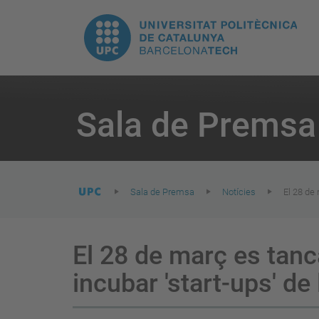
E
UPC.
N
Universitat
pr
Politècnica
You
are
Sala de Premsa
here:
de
Catalunya
Sala de Premsa
Notícies
El 28 de 
El 28 de març es tanc
incubar 'start-ups' de