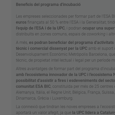
Beneficis del programa d’incubació
Les empreses seleccionades per formar part de l’ESA 
euros
finançats al 50 % entre l’ESA i la Generalitat; tin
l’equip de l’ESA i de la UPC
, i podran
ocupar una superfí
distribuïts en zones comuns, espais de
coworking
i alt
A més,
es podran beneficiar del programa d’activitat
tècnic i comercial dissenyat per la UPC
amb el suport d
Desenvolupament Econòmic Metròpolis Barcelona, que
tècnic, de propietat intel·lectual i legal per un període
Altres avantatges de formar part del programa d’incub
amb l’ecosistema innovador de la UPC i l’ecosistema
possibilitat d’assistir a fires i esdeveniments del sect
comunitat ESA BIC
, constituïda per més de 25 centres 
Alemanya, Itàlia, el Regne Unit, Bèlgica, França, Suïssa,
Dinamarca, Grècia i Luxemburg.
La connexió que tindran les noves empreses a l’ecosis
aportarà un valor afegit, ja que
la UPC lidera a Cataluny