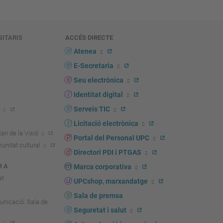
SITARIS
ACCÉS DIRECTE
s
Atenea
E-Secretaria
Seu electrònica
Identitat digital
Serveis TIC
Licitació electrònica
ari de la Visió
Portal del Personal UPC
unitat cultural
Directori PDI i PTGAS
R A
Marca corporativa
at
UPCshop, marxandatge
Sala de premsa
unicació. Sala de
Seguretat i salut