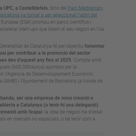
la UPC, a Castelldefels
, dins del
Parc Mediterrani
arcelona va tornar a ser seleccionat l’abril del
Europea (ESA) promou en parcs científics i
 accelerar
start-ups
que basin el seu negoci en l’ús
Generalitat de Catalunya té per objectiu
fomentar
i per contribuir a la promoció del sector
es des d’aquest any fins al 2025
. Compta amb
quals (600.000 euros) aportats per la
ritori: l’Agència de Desenvolupament Econòmic
a (AMB) i l’Ajuntament de Barcelona (a través de
na banda, ser una empresa de nova creació o
ablerta a Catalunya (o tenir-hi una delegació)
.
connexió amb l’espai
: la idea de negoci ha d’estar
als en mercats no espacials, o bé tenir com a