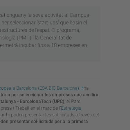
cat enguany la seva activitat al Campus
per seleccionar 'start-ups' que basin el
aestructures de l’espai. El programa,
nologia (PMT) i la Generalitat de
permetrà incubar fins a 18 empreses en
uropea a Barcelona (ESA BIC Barcelona)
ha
tòria per seleccionar les empreses que acollirà
Catalunya - BarcelonaTech (UPC)
, el Parc
resa i Treball en el marc de l’
Estratègia
r-hi poden presentar les sol·licituds a través del
den presentar sol·licituds per a la primera