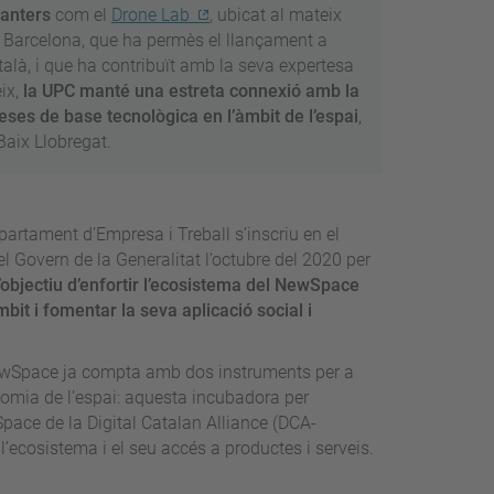
vanters
com el
Drone Lab
, ubicat al mateix
e Barcelona, que ha permès el llançament a
català, i que ha contribuït amb la seva expertesa
ix,
la UPC manté una estreta connexió amb la
reses de base tecnològica en l’àmbit de l’espai
,
Baix Llobregat.
partament d’Empresa i Treball s’inscriu en el
 Govern de la Generalitat l’octubre del 2020 per
objectiu d’enfortir l’ecosistema del NewSpace
it i fomentar la seva aplicació social i
 NewSpace ja compta amb dos instruments per a
nomia de l’espai: aquesta incubadora per
pace de la Digital Catalan Alliance (DCA-
l’ecosistema i el seu accés a productes i serveis.