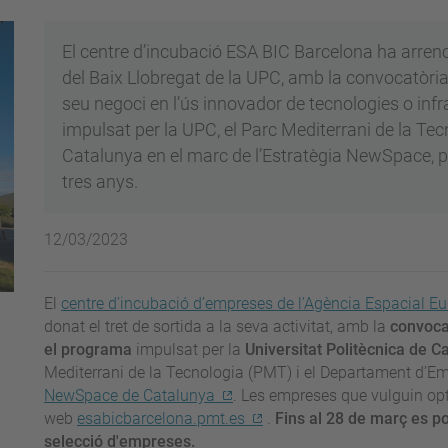
El centre d’incubació ESA BIC Barcelona ha arren
del Baix Llobregat de la UPC, amb la convocatòria 
seu negoci en l’ús innovador de tecnologies o infr
impulsat per la UPC, el Parc Mediterrani de la Tec
Catalunya en el marc de l’Estratègia NewSpace, 
tres anys.
12/03/2023
El
centre d’incubació d’empreses de l’Agència Espacial E
donat el tret de sortida a la seva activitat, amb la
convoca
el programa
impulsat per la
Universitat Politècnica de 
Mediterrani de la Tecnologia (PMT) i el Departament d’Emp
NewSpace de Catalunya
. Les empreses que vulguin opta
web
esabicbarcelona.pmt.es
.
Fins al 28 de març es po
selecció d'empreses.