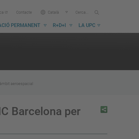
Cercar...
Cerca
Idioma:
ica
Contacte
Català
a
la
ACIÓ PERMANENT
R+D+I
LA UPC
UPC
l'àmbit aeroespacial
BIC Barcelona per