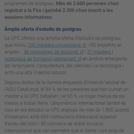
programes de postgrau.
Més de 2.600 persones s'han
registrat a la Fira i gairebé 2.300 s'han inscrit a les
sessions informatives.
Àmplia oferta d’estudis de postgrau
La UPC ofereix una àmplia oferta d’estudis de postgrau,
que inclou
100 màsters universitaris
–50 impartits en
anglès–,
46 programes de doctorat
i
37 màsters i
postgraus de formació permanent
en àmbits emergents
de l’enginyeria, l’arquitectura, les ciències i la tecnologia i
amb una alta inserció laboral.
Segons dades de la darrera enquesta d’inserció laboral de
l’AQU Catalunya, el 94 % de les persones que han cursat un
màster a la UPC treballen, i el 93 % va trigar menys de sis
mesos a trobar feina. L’experiència internacional també és
clau en els estudis: la UPC disposa de més de 1.600 acords
d’intercanvi amb 695 institucions d’educació superior
d’arreu del món i 80 convenis de doble titulació
internacional que van permetre que el darrer curs prop de