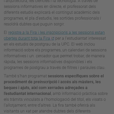
l’arquitectura, les ciències i la tecnologia. A través de
sessions informatives en directe, el professorat dels
diferents estudis explicarà el contingut acadèmic dels
programes, el pla d’estudis, les sortides professionals i
resoldrà dubtes que puguin sorgir.
El
registre a la Fira i les inscripcions a les sessions estan
obertes durant tota la Fira
per a l’estudiantat interessat
en els estudis de postgrau de la UPC. El web inclou
informació sobre els programes, un calendari de sessions
informatives i un cercador que permet trobar, de manera
ràpida, les sessions informatives disponibles i els
programes de postgrau a través de filtres i paraules clau.
També s’han programat
sessions específiques sobre el
procediment de preinscripció i accés als màsters, les
beques i ajuts, així com xerrades adreçades a
l’estudiantat internacional
, amb informació pràctica sobre
els tràmits vinculats a l’homologació del títol, els visats o
l’allotjament, entre d’altres. La fira també oferirà als
visitants un xat per atendre dubtes dels diferents