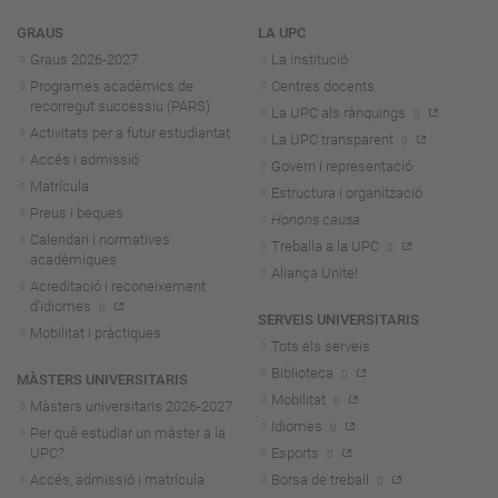
Navegació
GRAUS
LA UPC
Graus 2026-202
7
La institució
Programes acadèmics de
Centres docents
recorregut successiu (PARS)
La UPC als rànquings
Activitats per a futur estudiantat
La UPC transparent
Accés i admissió
Govern i representació
Matrícula
Estructura i organització
Preus i beques
Honoris causa
Calendari i normatives
Treballa a la UPC
acadèmiques
Aliança Unite!
Acreditació i reconeixement
d'idiomes
SERVEIS UNIVERSITARIS
Mobilitat i pràctiques
Tots els serveis
Biblioteca
MÀSTERS UNIVERSITARIS
Mobilitat
Màsters universitaris 2026-202
7
Idiomes
Per què estudiar un màster a la
UPC?
Esports
Accés, admissió i matrícula
Borsa de treball