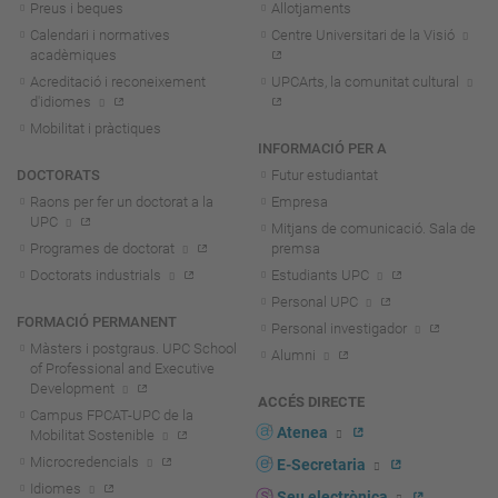
Preus i beques
Allotjaments
Calendari i normatives
Centre Universitari de la Visió
acadèmiques
Acreditació i reconeixement
UPCArts, la comunitat cultural
d'idiomes
Mobilitat i pràctiques
INFORMACIÓ PER A
DOCTORATS
Futur estudiantat
Raons per fer un doctorat a la
Empresa
UPC
Mitjans de comunicació. Sala de
Programes de doctorat
premsa
Doctorats industrials
Estudiants UPC
Personal UPC
FORMACIÓ PERMANENT
Personal investigador
Màsters i postgraus. UPC School
Alumni
of Professional and Executive
Development
ACCÉS DIRECTE
Campus FPCAT-UPC de la
Atenea
Mobilitat Sostenible
Microcredencials
E-Secretaria
Idiomes
Seu electrònica