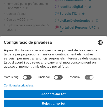
Formació per al professorat no
Identitat digital
universitari
Serveis TIC
Cursos d'estiu
Cursos MOOC
Licitació electrònica
Diploma per a més grans de 55
Portal del Personal UPC
anys
Directori PDI i PTGAS
R+D+I
Actualitat R+D+I
Marca corporativa
La recerca a la UPC
UPCshop, marxandatge
La transferència, l'emprenedoria i
Sala de premsa
la innovació a la UPC
Foment i suport a la recerca
Seguretat i salut
Foment i suport a la
Autoprotecció i emergències
transferència, l'emprenedoria i la
innovació
Serveis per a empreses
Serveis Cientificotècnics