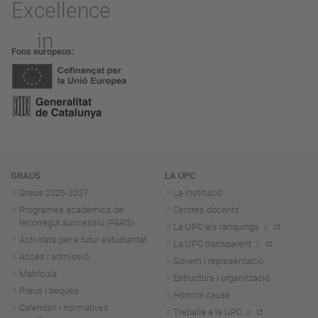
Fons europeus
Navegació
GRAUS
LA UPC
Graus 2026-202
7
La institució
Programes acadèmics de
Centres docents
recorregut successiu (PARS)
La UPC als rànquings
Activitats per a futur estudiantat
La UPC transparent
Accés i admissió
Govern i representació
Matrícula
Estructura i organització
Preus i beques
Honoris causa
Calendari i normatives
Treballa a la UPC