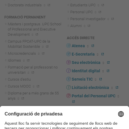
Doctorats industrials
Estudiants UPC
Personal UPC
FORMACIÓ PERMANENT
Personal investigador
Màsters i postgraus. UPC School
Alumni
of Professional and Executive
Development
ACCÉS DIRECTE
Campus FPCAT-UPC de la
Atenea
Mobilitat Sostenible
Microcredencials
E-Secretaria
Idiomes
Seu electrònica
Formació per al professorat no
Identitat digital
universitari
Serveis TIC
Cursos d'estiu
Cursos MOOC
Licitació electrònica
Diploma per a més grans de 55
Portal del Personal UPC
anys
Directori PDI i PTGAS
R+D+I
Actualitat R+D+I
Marca corporativa
La recerca a la UPC
UPCshop, marxandatge