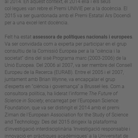
al 2014. En aquest context, el 2014 ella i els seus
col·legues van rebre el Premi UNIVIE per a la docència. El
2015 va ser guardonada amb el Premi Estatal Ars Docendi
per a una excel·lent docència.
Felt ha estat
assessora de polítiques nacionals i europees
.
Va ser convidada com a experta per participar en el grup
consultiu de la Comissió Europea per a la “ciència i la
societat” dins del sisè Programa marc (2003-2006) de la
Unió Europea. Del 2006 al 2007, va ser membre del Consell
Europeu de la Recerca (EURAB). Entre el 2005 i el 2007,
juntament amb Brian Wynne, va encapçalar el grup
d'experts en “ciència i governança” a Brussel·les. Com a
consultora política, ha liderat l’informe
The Future of
Science in Society
, encarregat per l’European Science
Foundation, que va ser distingit el 2014 amb el premi
Ziman de l’European Association for the Study of Science
and Technology. Des del 2015 dirigeix la plataforma
d’investigació interdisciplinària ‘Investigació responsable i
innovació en pràctiques acadèmiques’ a la Universitat de