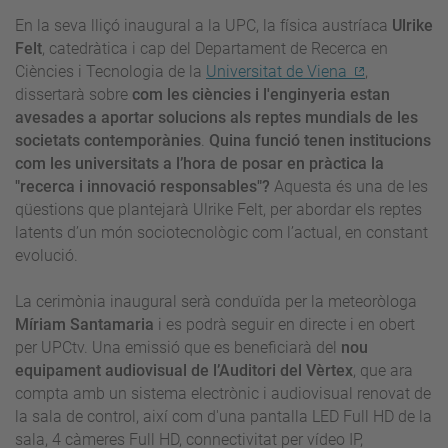
En la seva lliçó inaugural a la UPC, la física austríaca
Ulrike
Felt
, catedràtica i cap del Departament de Recerca en
Ciències i Tecnologia de la
Universitat de Viena
,
dissertarà sobre
com les ciències i l'enginyeria estan
avesades a aportar solucions als reptes mundials de les
societats contemporànies
.
Quina funció tenen institucions
com les universitats a l’hora de posar en pràctica la
"recerca i innovació responsables"?
Aquesta és una de les
qüestions que plantejarà Ulrike Felt, per abordar els reptes
latents d’un món sociotecnològic com l’actual, en constant
evolució.
La cerimònia inaugural serà conduïda per la meteoròloga
Míriam Santamaria
i es podrà seguir en directe i en obert
per UPCtv. Una emissió que es beneficiarà del
nou
equipament audiovisual de l’Auditori del Vèrtex
, que ara
compta amb un sistema electrònic i audiovisual renovat de
la sala de control, així com d'una pantalla LED Full HD de la
sala, 4 càmeres Full HD, connectivitat per vídeo IP,