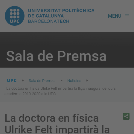
UPC.
MENU
Universitat
Politècnica
You
are
Sala de Premsa
here:
de
Catalunya
Sala de Premsa
Notícies
La doctora en física Ulrike Felt impartirà la lliçó inaugural del curs
acadèmic 2019-2020 a la UPC
La doctora en física
Ulrike Felt impartirà la