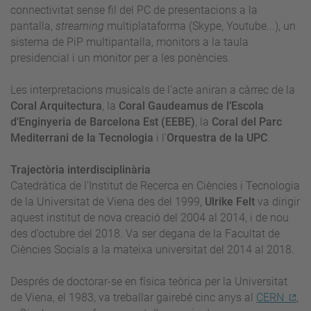
connectivitat sense fil del PC de presentacions a la
pantalla,
streaming
multiplataforma (Skype, Youtube...), un
sistema de PiP multipantalla, monitors a la taula
presidencial i un monitor per a les ponències.
Les interpretacions musicals de l'acte aniran a càrrec de la
Coral Arquitectura
, la
Coral Gaudeamus de l’Escola
d'Enginyeria de Barcelona Est (EEBE)
, la
Coral del Parc
Mediterrani de la Tecnologia
i l'
Orquestra de la UPC
.
Trajectòria interdisciplinària
Catedràtica de l’Institut de Recerca en Ciències i Tecnologia
de la Universitat de Viena des del 1999,
Ulrike Felt
va dirigir
aquest institut de nova creació del 2004 al 2014, i de nou
des d’octubre del 2018. Va ser degana de la Facultat de
Ciències Socials a la mateixa universitat del 2014 al 2018.
Després de doctorar-se en física teòrica per la Universitat
de Viena, el 1983, va treballar gairebé cinc anys al
CERN
,