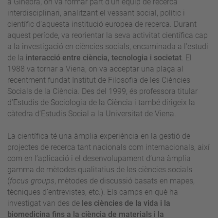
a Ginebra, on va formar part d’un equip de recerca
interdisciplinari, analitzant el vessant social, polític i
científic d’aquesta institució europea de recerca. Durant
aquest període, va reorientar la seva activitat científica cap
a la investigació en ciències socials, encaminada a l’estudi
de la
interacció entre ciència, tecnologia i societat
. El
1988 va tornar a Viena, on va acceptar una plaça al
recentment fundat Institut de Filosofia de les Ciències
Socials de la Ciència. Des del 1999, és professora titular
d’Estudis de Sociologia de la Ciència i també dirigeix la
càtedra d’Estudis Social a la Universitat de Viena.
La científica té una àmplia experiència en la gestió de
projectes de recerca tant nacionals com internacionals, així
com en l’aplicació i el desenvolupament d’una àmplia
gamma de mètodes qualitatius de les ciències socials
(
focus groups
, mètodes de discussió basats en mapes,
tècniques d’entrevistes, etc.). Els camps en què ha
investigat van des de
les ciències de la vida i la
biomedicina fins a la ciència de materials i la