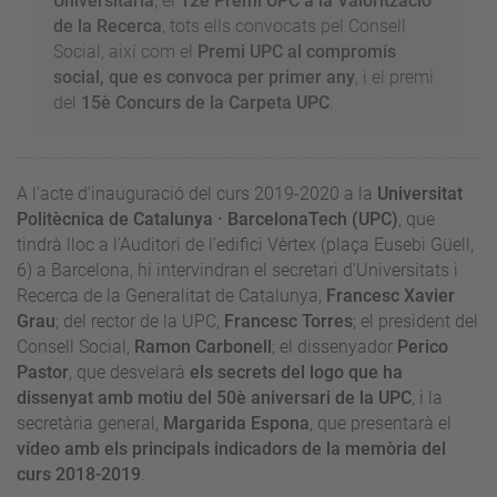
Universitària
; el
12è Premi UPC a la Valorització
de la Recerca
, tots ells convocats pel Consell
Social, així com el
Premi UPC al compromís
social, que es convoca per primer any
, i el premi
del
15è Concurs de la Carpeta UPC
.
A l'acte d'inauguració del curs 2019-2020 a la
Universitat
Politècnica de Catalunya · BarcelonaTech (UPC)
, que
tindrà lloc a l’Auditori de l’edifici Vèrtex (plaça Eusebi Güell,
6) a Barcelona, hi intervindran el secretari d’Universitats i
Recerca de la Generalitat de Catalunya,
Francesc Xavier
Grau
; del rector de la UPC,
Francesc Torres
; el president del
Consell Social,
Ramon Carbonell
; el dissenyador
Perico
Pastor
, que desvelarà
els secrets del logo que ha
dissenyat amb motiu del 50è aniversari de la UPC
, i la
secretària general,
Margarida Espona
, que presentarà el
vídeo amb els principals indicadors de la
memòria del
curs 2018-2019
.