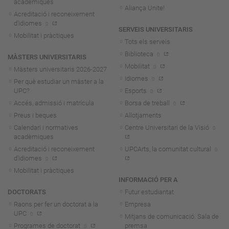
acadèmiques
Aliança Unite!
Acreditació i reconeixement
d'idiomes
SERVEIS UNIVERSITARIS
Mobilitat i pràctiques
Tots els serveis
Biblioteca
MÀSTERS UNIVERSITARIS
Mobilitat
Màsters universitaris 2026-202
7
Idiomes
Per què estudiar un màster a la
UPC?
Esports
Accés, admissió i matrícula
Borsa de treball
Preus i beques
Allotjaments
Calendari i normatives
Centre Universitari de la Visió
acadèmiques
Acreditació i reconeixement
UPCArts, la comunitat cultural
d'idiomes
Mobilitat i pràctiques
INFORMACIÓ PER A
DOCTORATS
Futur estudiantat
Raons per fer un doctorat a la
Empresa
UPC
Mitjans de comunicació. Sala de
Programes de doctorat
premsa