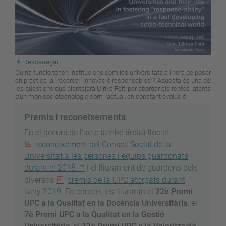
Descarregar
Quina funció tenen institucions com les universitats a l’hora de posar
en pràctica la "recerca i innovació responsables"? Aquesta és una de
les qüestions que plantejarà Ulrike Felt, per abordar els reptes latents
d’un món sociotecnològic com l’actual, en constant evolució
Premis i reconeixements
En el decurs de l'acte també tindrà lloc el
reconeixement del Consell Social de la
Universitat a les persones i equips guardonats
durant el 2018
i el lliurament de guardons dels
diversos
premis de la UPC atorgats durant
l'any 2019
. En concret, es lliuraran el
22è Premi
UPC a la Qualitat en la Docència Universitària
; el
7è Premi UPC a la Qualitat en la Gestió