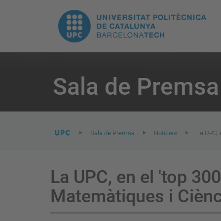
E
UPC.
N
Universitat
pr
Politècnica
You
are
Sala de Premsa
here:
de
Catalunya
Sala de Premsa
Notícies
La UPC, 
La UPC, en el 'top 300
Matemàtiques i Ciènc