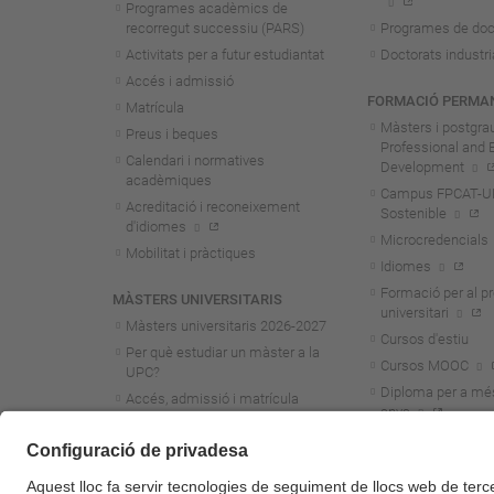
Programes acadèmics de
recorregut successiu (PARS)
Programes de doc
Activitats per a futur estudiantat
Doctorats industri
Accés i admissió
FORMACIÓ PERMA
Matrícula
Màsters i postgra
Preus i beques
Professional and 
Calendari i normatives
Development
acadèmiques
Campus FPCAT-UPC
Acreditació i reconeixement
Sostenible
d'idiomes
Microcredencials
Mobilitat i pràctiques
Idiomes
Formació per al p
MÀSTERS UNIVERSITARIS
universitari
Màsters universitaris 2026-202
7
Cursos d'estiu
Per què estudiar un màster a la
Cursos MOOC
UPC?
Diploma per a mé
Accés, admissió i matrícula
anys
Preus i beques
Calendari i normatives
acadèmiques