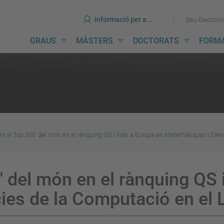
ines
Ves
Ves
Informació per a...
Seu Electròn
al
al
contingut
menú
avegació
GRAUS
MÀSTERS
DOCTORATS
FORM
incipal
en el 'top 300' del món en el rànquing QS i líder a Europa en Matemàtiques i Ciè
' del món en el rànquing QS i
ies de la Computació en el 