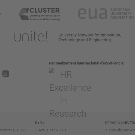
Reconeixement internacional d’excel·lència
R+D+I
SERVEIS UNIVER
octorat a la UPC
Actualitat R+D+I
Tots els servei