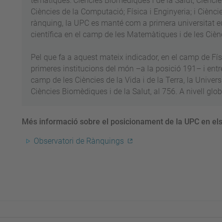
temàtiques: Ciències Biomèdiques i de la Salut; Cièncie
Ciències de la Computació; Física i Enginyeria; i Ciènci
rànquing, la UPC es manté com a primera universitat eu
científica en el camp de les Matemàtiques i de les Ciè
Pel que fa a aquest mateix indicador, en el camp de Físi
primeres institucions del món –a la posició 191– i entre
camp de les Ciències de la Vida i de la Terra, la Universi
Ciències Biomèdiques i de la Salut, al 756. A nivell glob
Més informació sobre el posicionament de la UPC en el
Observatori de Rànquings