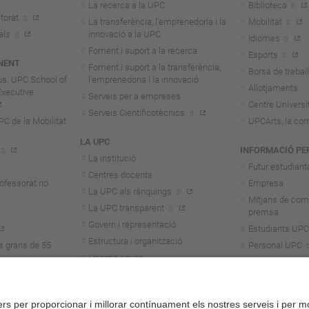
La recerca a la UPC
Biblioteca
torat
La transferència, l'emprenedoria i la
Mobilitat
als
innovació a la UPC
Idiomes
Foment i suport a la recerca
Esports
NENT
Foment i suport a la transferència,
Borsa de treball
us. UPC School of
l'emprenedoria i la innovació
Allotjaments
Executive
Serveis per a empreses
Centre Universit
Serveis Cientificotècnics
 de la Mobilitat
UPCArts, la com
LA UPC
INFORMACIÓ PE
La institució
Futur estudiant
Centres docents
rofessorat no
Empresa
La UPC als rànquings
Mitjans de com
La UPC transparent
premsa
Govern i representació
Estudiants UPC
Estructura i organització
s grans de 55
Personal UPC
Honoris causa
Personal invest
Treballa a la UPC
Alumni
Aliança Unite!