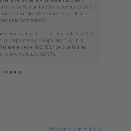
s de la Terra i de la Vida; Matemàtiques i
es Socials i Humanitats. En la darrera edició del
ropea i en el lloc 32 del món en producció
ncies de la Computació.
ca i Enginyeria, la UPC se situa entre les 200
 les 50 primeres d’Europa (lloc 47). En el
tat apareix en el lloc 303, i pel que fa a les
al, apareix a la posició 335.
s rànquings:
Més xarxes universitàries