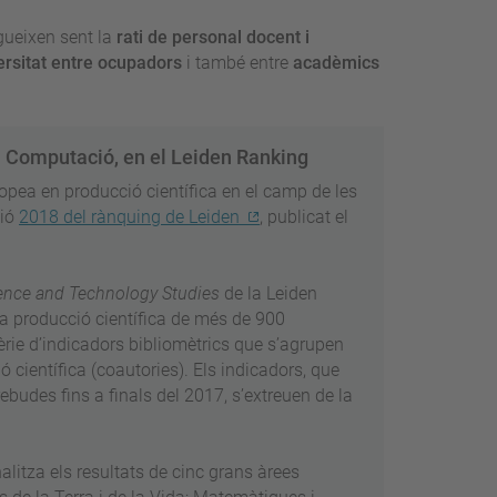
gueixen sent la
rati de personal docent i
versitat entre ocupadors
i també entre
acadèmics
a Computació, en el Leiden Ranking
pea en producció científica en el camp de les
ció
2018 del rànquing de Leiden
, publicat el
ience and Technology Studies
de la Leiden
 la producció científica de més de 900
sèrie d’indicadors bibliomètrics que s’agrupen
 científica (coautories). Els indicadors, que
ebudes fins a finals del 2017, s’extreuen de la
alitza els resultats de cinc grans àrees