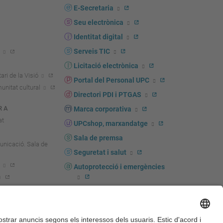
E-Secretaria
Seu electrònica
Identitat digital
Serveis TIC
Licitació electrònica
ari de la Visió
Portal del Personal UPC
unitat cultural
Directori PDI i PTGAS
R A
Marca corporativa
at
UPCshop, marxandatge
Sala de premsa
unicació. Sala de
Seguretat i salut
Autoprotecció i emergències
igador