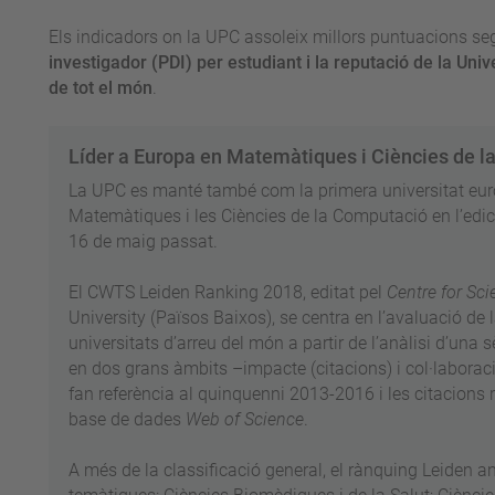
Els indicadors on la UPC assoleix millors puntuacions se
investigador (PDI) per estudiant i la reputació de la Uni
de tot el món
.
Líder a Europa en Matemàtiques i Ciències de l
La UPC es manté també com la primera universitat euro
Matemàtiques i les Ciències de la Computació en l’edi
16 de maig passat.
El CWTS Leiden Ranking 2018, editat pel
Centre for Sc
University (Països Baixos), se centra en l’avaluació de
universitats d’arreu del món a partir de l’anàlisi d’una 
en dos grans àmbits –impacte (citacions) i col·laboració
fan referència al quinquenni 2013-2016 i les citacions r
base de dades
Web of Science
.
A més de la classificació general, el rànquing Leiden an