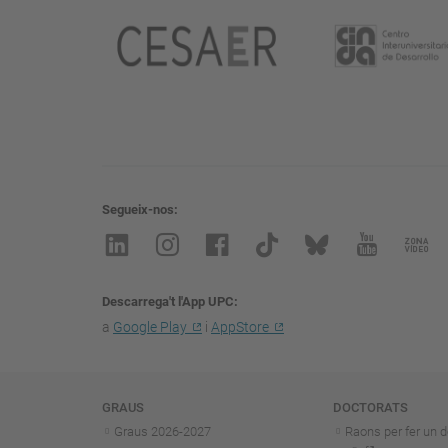
Segueix-nos
Descarrega't l'App UPC
a
Google Play
i
AppStore
Navegació
GRAUS
DOCTORATS
Graus 2026-202
7
Raons per fer un d