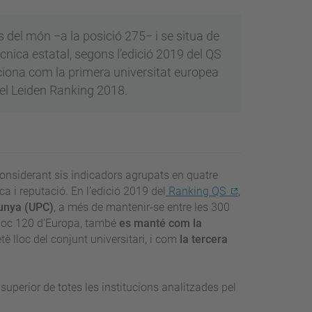
 del món −a la posició 275− i se situa de
ècnica estatal, segons l’edició 2019 del QS
ciona com la primera universitat europea
el Leiden Ranking 2018.
considerant sis indicadors agrupats en quatre
ca i reputació. En l’edició 2019 del
Ranking QS
,
lunya (UPC)
, a més de mantenir-se entre les 300
 lloc 120 d’Europa, també
es manté com la
tè lloc del conjunt universitari, i com
la tercera
superior de totes les institucions analitzades pel