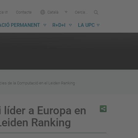
Cercar...
Cerca
Idioma:
ica
Contacte
Català
a
la
ACIÓ PERMANENT
R+D+I
LA UPC
UPC
ncies de la Computació en el Leiden Ranking
 líder a Europa en
Leiden Ranking