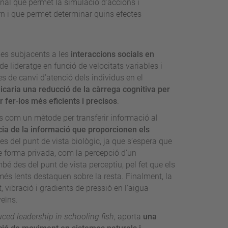
al que permet la simulació d'accions i
n i que permet determinar quins efectes
es subjacents a les
interaccions socials en
 lideratge en funció de velocitats variables i
s de canvi d’atenció dels individus en el
licaria una reducció de la càrrega cognitiva per
r fer-los més eficients i precisos
.
idus com un mètode per transferir informació al
cia de la informació que proporcionen els
 des del punt de vista biològic, ja que s’espera que
de forma privada, com la percepció d’un
é des del punt de vista perceptiu, pel fet que els
s lents destaquen sobre la resta. Finalment, la
, vibració i gradients de pressió en l'aigua
veïns.
uced leadership in schooling fish
, aporta
una