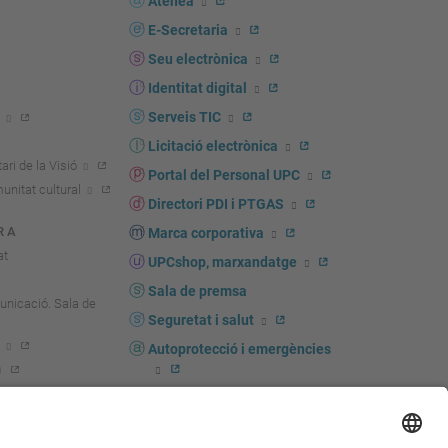
Atenea
E-Secretaria
Seu electrònica
Identitat digital
Serveis TIC
Licitació electrònica
ari de la Visió
Portal del Personal UPC
unitat cultural
Directori PDI i PTGAS
R A
Marca corporativa
at
UPCshop, marxandatge
Sala de premsa
unicació. Sala de
Seguretat i salut
Autoprotecció i emergències
igador