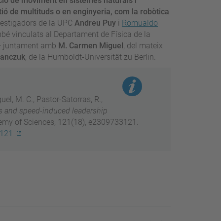
ció de moviment en sistemes naturals i
tió de multituds o en enginyeria, com la robòtica
nvestigadors de la UPC
Andreu Puy
i
Romualdo
é vinculats al Departament de Física de la
)– juntament amb
M. Carmen Miguel
, del mateix
anczuk
, de la Humboldt-Universität zu Berlin.
guel, M. C., Pastor-Satorras, R.,
ons and speed-induced leadership
demy of Sciences, 121(18), e2309733121.
3121