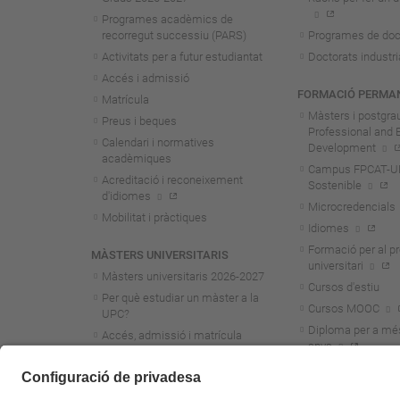
Programes acadèmics de
recorregut successiu (PARS)
Programes de doc
Activitats per a futur estudiantat
Doctorats industri
Accés i admissió
FORMACIÓ PERMA
Matrícula
Màsters i postgra
Preus i beques
Professional and 
Calendari i normatives
Development
acadèmiques
Campus FPCAT-UPC
Acreditació i reconeixement
Sostenible
d'idiomes
Microcredencials
Mobilitat i pràctiques
Idiomes
Formació per al p
MÀSTERS UNIVERSITARIS
universitari
Màsters universitaris 2026-202
7
Cursos d'estiu
Per què estudiar un màster a la
Cursos MOOC
UPC?
Diploma per a mé
Accés, admissió i matrícula
anys
Preus i beques
Calendari i normatives
acadèmiques