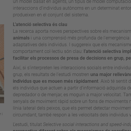
un model basat en agents, un tipus de model computacion
interaccions d'individus autònoms en un determinat entor
produeixen en el conjunt del sistema.
L’atenció selectiva és clau
La recerca aporta noves perspectives sobre els mecanism
animals
i una comprensió més profunda de l'emergència de
adaptatives dels individus. I suggereix que els mecanisme
comportament col·lectiu són clau:
l’atenció selectiva imp
facilitar els processos de presa de decisions en grup, pe
Així, si s’interpreten les interaccions socials entre indiv
grup, els resultats de l’estudi mostren
una major rellevàn
individus que es mouen més ràpidament
. Això té sentit
els individus que actuen a partir d’informació adquirida 
depredador o de menjar, es moguin a major velocitat. Tamb
senyals de moviment ràpid sobre un fons de moviments mé
línia lateral dels peixos, que els permet detectar moviment
 i
circumdant, també respon a les velocitats dels individus 
L'estudi, titulat
Selective social interactions and speed-ind