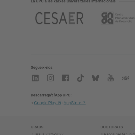
La UPC a les xarxes universitàries internacionals
Segueix-nos
Descarrega't l'App UPC
a
Google Play
i
AppStore
Navegació
GRAUS
DOCTORATS
Graus 2026-202
7
Raons per fer un d