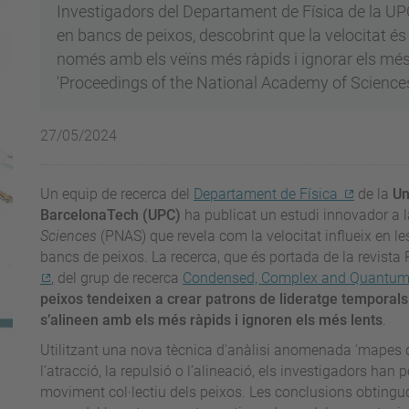
Investigadors del Departament de Física de la UP
en bancs de peixos, descobrint que la velocitat és 
només amb els veïns més ràpids i ignorar els més l
'Proceedings of the National Academy of Science
27/05/2024
Un equip de recerca del
Departament de Física
de la
Un
BarcelonaTech (UPC)
ha publicat un estudi innovador a l
Sciences
(PNAS) que revela com la velocitat influeix en les
bancs de peixos. La recerca, que és portada de la revista 
, del grup de recerca
Condensed, Complex and Quantum
peixos tendeixen a crear patrons de lideratge temporals b
s’alineen amb els més ràpids i ignoren els més lents
.
Utilitzant una nova tècnica d'anàlisi anomenada ‘mapes d
l’atracció, la repulsió o l’alineació, els investigadors han 
moviment col·lectiu dels peixos. Les conclusions obtin