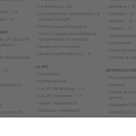
La recerca a la UPC
Biblioteca
torat
La transferència, l'emprenedoria i la
Mobilitat
als
innovació a la UPC
Idiomes
Foment i suport a la recerca
Esports
NENT
Foment i suport a la transferència,
Borsa de treball
us. UPC School of
l'emprenedoria i la innovació
Allotjaments
Executive
Serveis per a empreses
Centre Universit
Serveis Cientificotècnics
 de la Mobilitat
UPCArts, la com
LA UPC
INFORMACIÓ PE
La institució
Futur estudiant
Centres docents
rofessorat no
Empresa
La UPC als rànquings
Mitjans de com
La UPC transparent
premsa
Govern i representació
Estudiants UPC
Estructura i organització
s grans de 55
Personal UPC
Honoris causa
Personal invest
Treballa a la UPC
Alumni
Aliança Unite!