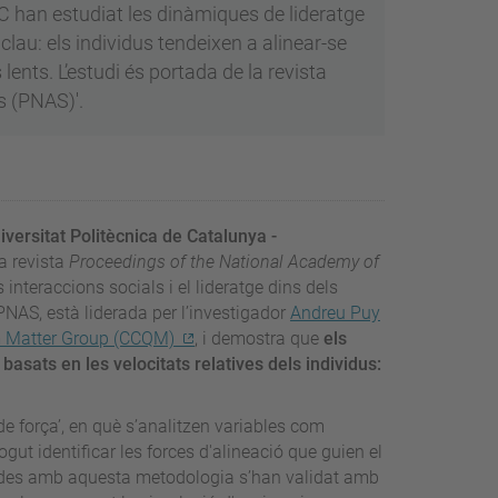
C han estudiat les dinàmiques de lideratge
clau: els individus tendeixen a alinear-se
ents. L’estudi és portada de la revista
s (PNAS)'.
iversitat Politècnica de Catalunya -
a revista
Proceedings of the National Academy of
 interaccions socials i el lideratge dins dels
PNAS, està liderada per l’investigador
Andreu Puy
 Matter Group (CCQM)
, i demostra que
els
asats en les velocitats relatives dels individus:
e força’, en què s’analitzen variables com
pogut identificar les forces d'alineació que guien el
gudes amb aquesta metodologia s’han validat amb