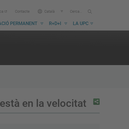
Cercar...
Cerca
Idioma:
ica
Contacte
Català
a
la
ACIÓ PERMANENT
R+D+I
LA UPC
UPC
està en la velocitat