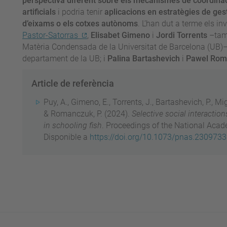
perspectiva diferent sobre els mecanismes de coordina
artificials
i podria tenir
aplicacions en estratègies de ges
d’eixams o els cotxes autònoms
. L’han dut a terme els i
Pastor-Satorras
,
Elisabet Gimeno
i
Jordi Torrents
–tamb
Matèria Condensada de la Universitat de Barcelona (UB
departament de la UB; i
Palina Bartashevich
i
Pawel Rom
Article de referència
Puy, A., Gimeno, E., Torrents, J., Bartashevich, P., Mi
& Romanczuk, P. (2024).
Selective social interacti
in schooling fish
. Proceedings of the National Aca
Disponible a
https://doi.org/10.1073/pnas.230973