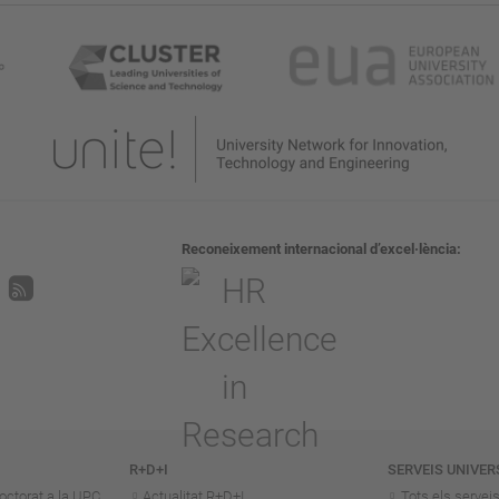
Reconeixement internacional d’excel·lència
R+D+I
SERVEIS UNIVER
octorat a la UPC
Actualitat R+D+I
Tots els servei