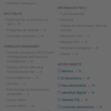
Mobilitat i pràctiques
INFORMACIÓ PER A
DOCTORATS
Futur estudiantat
Raons per fer un doctorat a la
Empresa
UPC
Mitjans de comunicació. Sala de
Programes de doctorat
premsa
Doctorats industrials
Estudiants UPC
Personal UPC
FORMACIÓ PERMANENT
Personal investigador
Màsters i postgraus. UPC School
Alumni
of Professional and Executive
Development
ACCÉS DIRECTE
Campus FPCAT-UPC de la
Atenea
Mobilitat Sostenible
Microcredencials
E-Secretaria
Idiomes
Seu electrònica
Formació per al professorat no
Identitat digital
universitari
Serveis TIC
Cursos d'estiu
Cursos MOOC
Licitació electrònica