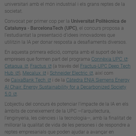
universitari amb el món industrial i els grans reptes de la
societat.
Convocat per primer cop per la
Universitat Politècnica de
Catalunya - BarcelonaTech (UPC)
, el concurs proposa a
l’estudiantat la presentació d’idees innovadores que
utilitzin la IA per donar resposta a desafiaments diversos.
En aquesta primera edició, compta amb el suport de les
empreses que formen part del programa
Connèxia UPC
:
Cetaqua
,
Fractus
(a través del
Fractus-UPC Deep Tech
Hub
),
Mecalux
i
Schneider Electric
, així com
de
CaixaBank Tech
i de la
Càtedra ENIA Siemens Energy
AI Chair. Energy Sustainability for a Decarbonized Society
5.0
.
L'objectiu del concurs és potenciar l’impacte de la IA en els
àmbits de coneixement de la UPC —l’arquitectura,
l’enginyeria, les ciències i la tecnologia—, amb la finalitat de
millorar la qualitat de vida de les persones i de respondre a
reptes empresarials que poden ajudar a avançar en