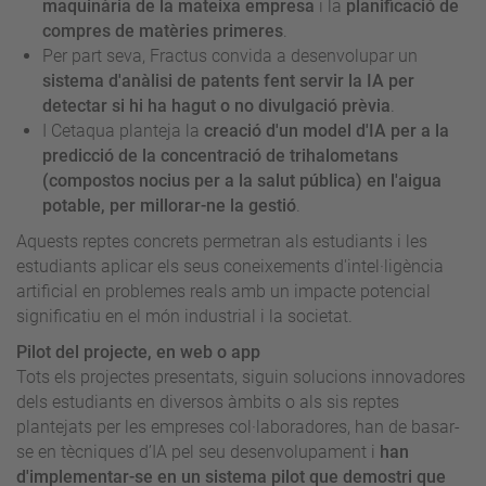
maquinària de la mateixa empresa
i la
planificació de
compres de matèries primeres
.
Per part seva, Fractus convida a desenvolupar un
sistema d'anàlisi de patents fent servir la IA per
detectar si hi ha hagut o no divulgació prèvia
.
I Cetaqua planteja la
creació d'un model d'IA per a la
predicció de la concentració de trihalometans
(compostos nocius per a la salut pública) en l'aigua
potable, per millorar-ne la gestió
.
Aquests reptes concrets permetran als estudiants i les
estudiants aplicar els seus coneixements d'intel·ligència
artificial en problemes reals amb un impacte potencial
significatiu en el món industrial i la societat.
Pilot del projecte, en web o app
Tots els projectes presentats, siguin solucions innovadores
dels estudiants en diversos àmbits o als sis reptes
plantejats per les empreses col·laboradores, han de basar-
se en tècniques d’IA pel seu desenvolupament i
han
d'implementar-se en un sistema pilot que demostri que