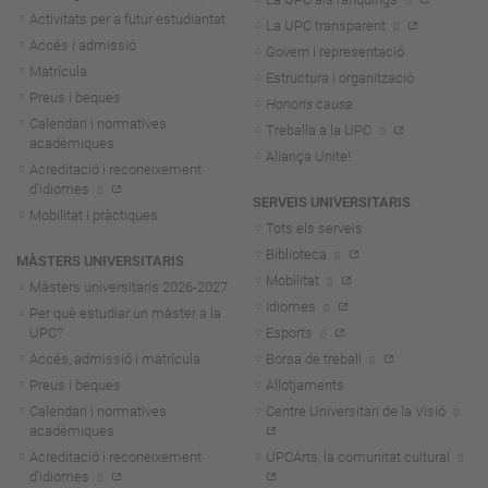
Activitats per a futur estudiantat
La UPC transparent
Accés i admissió
Govern i representació
Matrícula
Estructura i organització
Preus i beques
Honoris causa
Calendari i normatives
Treballa a la UPC
acadèmiques
Aliança Unite!
Acreditació i reconeixement
d'idiomes
SERVEIS UNIVERSITARIS
Mobilitat i pràctiques
Tots els serveis
Biblioteca
MÀSTERS UNIVERSITARIS
Mobilitat
Màsters universitaris 2026-202
7
Idiomes
Per què estudiar un màster a la
UPC?
Esports
Accés, admissió i matrícula
Borsa de treball
Preus i beques
Allotjaments
Calendari i normatives
Centre Universitari de la Visió
acadèmiques
Acreditació i reconeixement
UPCArts, la comunitat cultural
d'idiomes