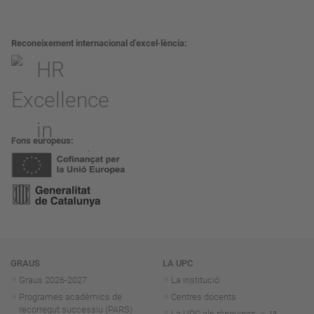
Reconeixement internacional d’excel·lència
Fons europeus
Navegació
GRAUS
LA UPC
Graus 2026-202
7
La institució
Programes acadèmics de
Centres docents
recorregut successiu (PARS)
La UPC als rànquings