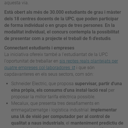
aquesta via.
Està obert als més de 30.000 estudiants de grau i màster
dels 18 centres docents de la UPC
,
que poden participar
de forma individual o en grups de tres persones
.
En la
modalitat individual, el concurs contempla la possibilitat
de presentar com a projecte el treball de fi d’estudis
.
Connectant estudiants i empreses
La iniciativa ofereix també a l'estudiantat de la UPC
l'oportunitat de treballar en
sis reptes reals plantejats per
quatre empreses col·laboradores
i que són
capdavanteres en els seus sectors, com són:
Schneider Electric, que proposa
supervisar, partir d'una
eina pròpia, els consums d’una instal·lació real
per
proposar la millor tarifa elèctrica possible.
Mecalux, que presenta tres desafiaments en
emmagatzematge i logística industrial:
implementar
una IA de visió per computador per al control de
qualitat a naus industrials
, el
manteniment predictiu de