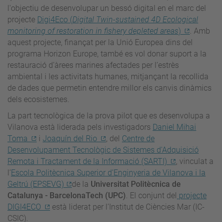
l'objectiu de desenvolupar un bessó digital en el marc del
projecte
Digi4Eco (
Digital Twin-sustained 4D Ecological
monitoring of restoration in fishery depleted areas
)
. Amb
aquest projecte, finançat per la Unió Europea dins del
programa Horizon Europe, també es vol donar suport a la
restauració d’àrees marines afectades per l’estrès
ambiental i les activitats humanes, mitjançant la recollida
de dades que permetin entendre millor els canvis dinàmics
dels ecosistemes.
La part tecnològica de la prova pilot que es desenvolupa a
Vilanova està liderada pels investigadors
Daniel Mihai
Toma
i
Joaquín del Rio
, del
Centre de
Desenvolupament Tecnològic de Sistemes d'Adquisició
Remota i Tractament de la Informació (SARTI)
, vinculat a
l’
Escola Politècnica Superior d’Enginyeria de Vilanova i la
Geltrú (EPSEVG)
de la
Universitat Politècnica de
Catalunya - BarcelonaTech (UPC)
. El conjunt del
projecte
DIGI4ECO
està liderat per l’Institut de Ciències Mar (IC-
CSIC).