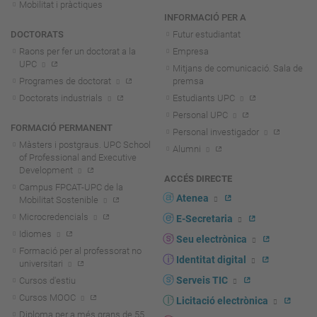
Mobilitat i pràctiques
INFORMACIÓ PER A
DOCTORATS
Futur estudiantat
Raons per fer un doctorat a la
Empresa
UPC
Mitjans de comunicació. Sala de
Programes de doctorat
premsa
Doctorats industrials
Estudiants UPC
Personal UPC
FORMACIÓ PERMANENT
Personal investigador
Màsters i postgraus. UPC School
Alumni
of Professional and Executive
Development
ACCÉS DIRECTE
Campus FPCAT-UPC de la
Atenea
Mobilitat Sostenible
Microcredencials
E-Secretaria
Idiomes
Seu electrònica
Formació per al professorat no
Identitat digital
universitari
Serveis TIC
Cursos d'estiu
Cursos MOOC
Licitació electrònica
Diploma per a més grans de 55