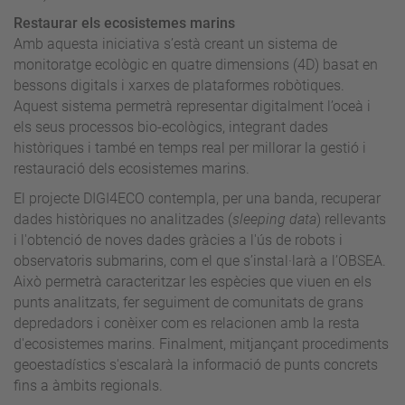
Restaurar els ecosistemes marins
Amb aquesta iniciativa s’està creant un sistema de
monitoratge ecològic en quatre dimensions (4D) basat en
bessons digitals i xarxes de plataformes robòtiques.
Aquest sistema permetrà representar digitalment l’oceà i
els seus processos bio-ecològics, integrant dades
històriques i també en temps real per millorar la gestió i
restauració dels ecosistemes marins.
El projecte DIGI4ECO contempla, per una banda, recuperar
dades històriques no analitzades (
sleeping data
) rellevants
i l'obtenció de noves dades gràcies a l'ús de robots i
observatoris submarins, com el que s’instal·larà a l’OBSEA.
Això permetrà caracteritzar les espècies que viuen en els
punts analitzats, fer seguiment de comunitats de grans
depredadors i conèixer com es relacionen amb la resta
d'ecosistemes marins. Finalment, mitjançant procediments
geoestadístics s'escalarà la informació de punts concrets
fins a àmbits regionals.