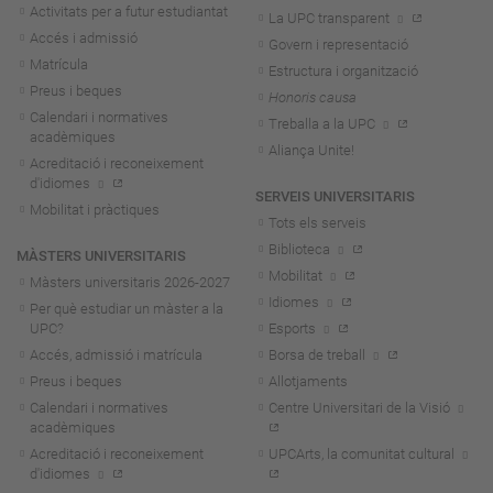
Activitats per a futur estudiantat
La UPC transparent
Accés i admissió
Govern i representació
Matrícula
Estructura i organització
Preus i beques
Honoris causa
Calendari i normatives
Treballa a la UPC
acadèmiques
Aliança Unite!
Acreditació i reconeixement
d'idiomes
SERVEIS UNIVERSITARIS
Mobilitat i pràctiques
Tots els serveis
Biblioteca
MÀSTERS UNIVERSITARIS
Mobilitat
Màsters universitaris 2026-202
7
Idiomes
Per què estudiar un màster a la
UPC?
Esports
Accés, admissió i matrícula
Borsa de treball
Preus i beques
Allotjaments
Calendari i normatives
Centre Universitari de la Visió
acadèmiques
Acreditació i reconeixement
UPCArts, la comunitat cultural
d'idiomes