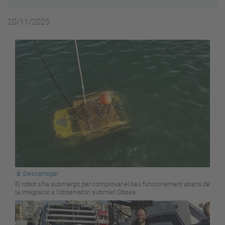
20/11/2025
Descarregar
El robot s'ha submergit per comprovar el seu funcionament abans de
la integració a l'observatori submarí Obsea