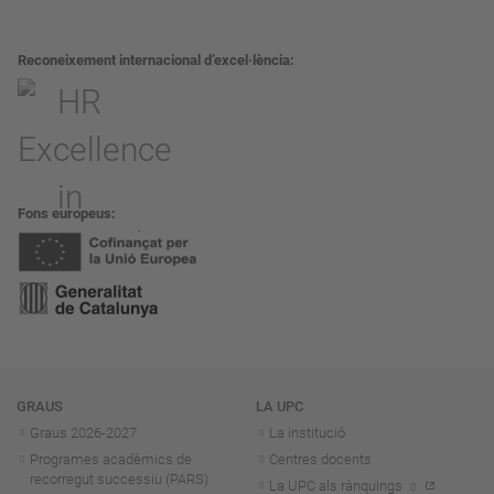
Reconeixement internacional d’excel·lència
Fons europeus
Navegació
GRAUS
LA UPC
Graus 2026-202
7
La institució
Programes acadèmics de
Centres docents
recorregut successiu (PARS)
La UPC als rànquings