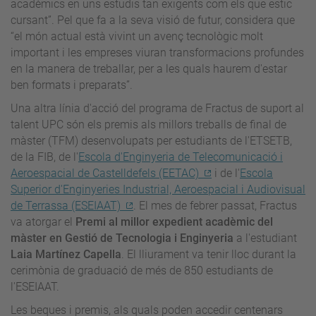
acadèmics en uns estudis tan exigents com els que estic
cursant”. Pel que fa a la seva visió de futur, considera que
“el món actual està vivint un avenç tecnològic molt
important i les empreses viuran transformacions profundes
en la manera de treballar, per a les quals haurem d'estar
ben formats i preparats”.
Una altra línia d'acció del programa de Fractus de suport al
talent UPC són els premis als millors treballs de final de
màster (TFM) desenvolupats per estudiants de l'ETSETB,
de la FIB, de l'
Escola d'Enginyeria de Telecomunicació i
Aeroespacial de Castelldefels (EETAC)
i de l'
Escola
Superior d'Enginyeries Industrial, Aeroespacial i Audiovisual
de Terrassa (ESEIAAT)
. El mes de febrer passat, Fractus
va atorgar el
Premi al millor expedient acadèmic del
màster en Gestió de Tecnologia i Enginyeria
a l'estudiant
Laia Martínez Capella
. El lliurament va tenir lloc durant la
cerimònia de graduació de més de 850 estudiants de
l'ESEIAAT.
Les beques i premis, als quals poden accedir centenars