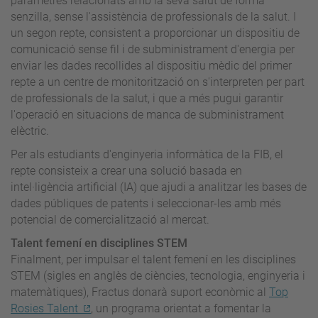
paràmetres relacionats amb la seva salut de forma
senzilla, sense l'assistència de professionals de la salut. I
un segon repte, consistent a proporcionar un dispositiu de
comunicació sense fil i de subministrament d'energia per
enviar les dades recollides al dispositiu mèdic del primer
repte a un centre de monitorització on s'interpreten per part
de professionals de la salut, i que a més pugui garantir
l'operació en situacions de manca de subministrament
elèctric.
Per als estudiants d'enginyeria informàtica de la FIB, el
repte consisteix a crear una solució basada en
intel·ligència artificial (IA) que ajudi a analitzar les bases de
dades públiques de patents i seleccionar-les amb més
potencial de comercialització al mercat.
Talent femení en disciplines STEM
Finalment, per impulsar el talent femení en les disciplines
STEM (sigles en anglès de ciències, tecnologia, enginyeria i
matemàtiques), Fractus donarà suport econòmic al
Top
Rosies Talent
, un programa orientat a fomentar la