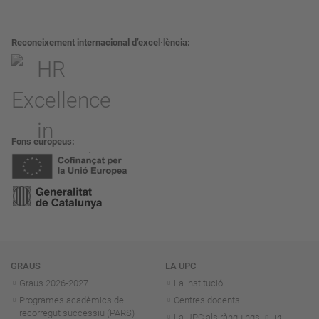
Reconeixement internacional d’excel·lència
Fons europeus
Navegació
GRAUS
LA UPC
Graus 2026-202
7
La institució
Programes acadèmics de
Centres docents
recorregut successiu (PARS)
La UPC als rànquings