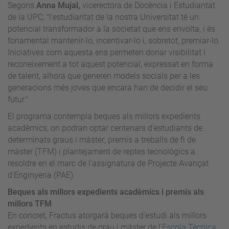
Segons
Anna Mujal,
vicerectora de Docència i Estudiantat
de la UPC, "l'estudiantat de la nostra Universitat té un
potencial transformador a la societat que ens envolta, i és
fonamental mantenir-lo, incentivar-lo i, sobretot, premiar-lo.
Iniciatives com aquesta ens permeten donar visibilitat i
reconeixement a tot aquest potencial, expressat en forma
de talent, alhora que generen models socials per a les
generacions més joves que encara han de decidir el seu
futur."
El programa contempla beques als millors expedients
acadèmics, on podran optar centenars d'estudiants de
determinats graus i màster; premis a treballs de fi de
màster (TFM) i plantejament de reptes tecnològics a
resoldre en el marc de l'assignatura de Projecte Avançat
d'Enginyeria (PAE).
Beques als millors expedients acadèmics i premis als
millors TFM
En concret, Fractus atorgarà beques d'estudi als millors
expedients en estudis de grau i màster de l'
Escola Tècnica