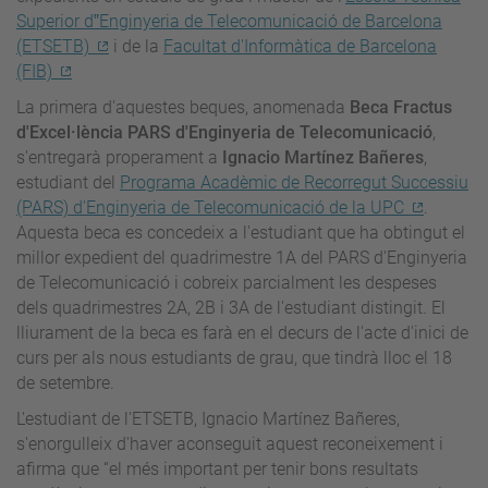
Superior d‟Enginyeria de Telecomunicació de Barcelona
(ETSETB)
i de la
Facultat d'Informàtica de Barcelona
(FIB)
La primera d'aquestes beques, anomenada
Beca Fractus
d'Excel·lència PARS d'Enginyeria de Telecomunicació
,
s'entregarà properament a
Ignacio Martínez Bañeres
,
estudiant del
Programa Acadèmic de Recorregut Successiu
(PARS) d'Enginyeria de Telecomunicació de la UPC
.
Aquesta beca es concedeix a l'estudiant que ha obtingut el
millor expedient del quadrimestre 1A del PARS d'Enginyeria
de Telecomunicació i cobreix parcialment les despeses
dels quadrimestres 2A, 2B i 3A de l'estudiant distingit. El
lliurament de la beca es farà en el decurs de l'acte d'inici de
curs per als nous estudiants de grau, que tindrà lloc el 18
de setembre.
L'estudiant de l'ETSETB, Ignacio Martínez Bañeres,
s'enorgulleix d'haver aconseguit aquest reconeixement i
afirma que “el més important per tenir bons resultats