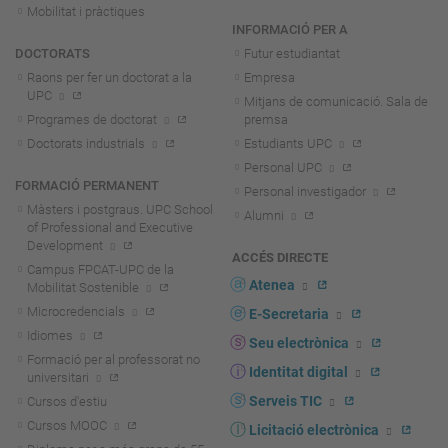
Mobilitat i pràctiques
INFORMACIÓ PER A
DOCTORATS
Futur estudiantat
Raons per fer un doctorat a la
Empresa
UPC
Mitjans de comunicació. Sala de
Programes de doctorat
premsa
Doctorats industrials
Estudiants UPC
Personal UPC
FORMACIÓ PERMANENT
Personal investigador
Màsters i postgraus. UPC School
Alumni
of Professional and Executive
Development
ACCÉS DIRECTE
Campus FPCAT-UPC de la
Atenea
Mobilitat Sostenible
Microcredencials
E-Secretaria
Idiomes
Seu electrònica
Formació per al professorat no
Identitat digital
universitari
Serveis TIC
Cursos d'estiu
Cursos MOOC
Licitació electrònica