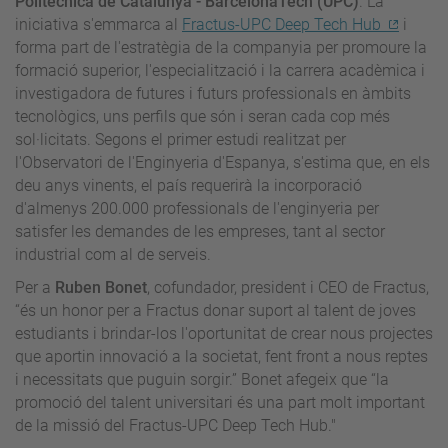
Politècnica de Catalunya - BarcelonaTech (UPC)
. La
iniciativa s'emmarca al
Fractus-UPC Deep Tech Hub
i
forma part de l'estratègia de la companyia per promoure la
formació superior, l'especialització i la carrera acadèmica i
investigadora de futures i futurs professionals en àmbits
tecnològics, uns perfils que són i seran cada cop més
sol·licitats. Segons el primer estudi realitzat per
l'Observatori de l'Enginyeria d'Espanya, s'estima que, en els
deu anys vinents, el país requerirà la incorporació
d'almenys 200.000 professionals de l'enginyeria per
satisfer les demandes de les empreses, tant al sector
industrial com al de serveis.
Per a
Ruben Bonet
, cofundador, president i CEO de Fractus,
“és un honor per a Fractus donar suport al talent de joves
estudiants i brindar-los l'oportunitat de crear nous projectes
que aportin innovació a la societat, fent front a nous reptes
i necessitats que puguin sorgir.” Bonet afegeix que “la
promoció del talent universitari és una part molt important
de la missió del Fractus-UPC Deep Tech Hub."