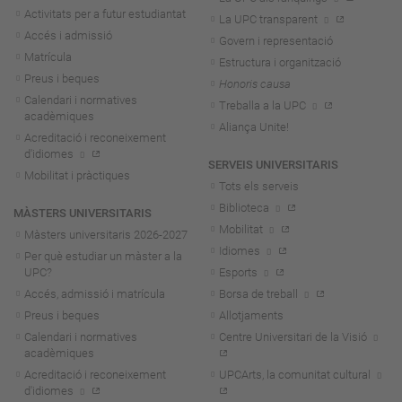
Activitats per a futur estudiantat
La UPC transparent
Accés i admissió
Govern i representació
Matrícula
Estructura i organització
Preus i beques
Honoris causa
Calendari i normatives
Treballa a la UPC
acadèmiques
Aliança Unite!
Acreditació i reconeixement
d'idiomes
SERVEIS UNIVERSITARIS
Mobilitat i pràctiques
Tots els serveis
Biblioteca
MÀSTERS UNIVERSITARIS
Mobilitat
Màsters universitaris 2026-202
7
Idiomes
Per què estudiar un màster a la
UPC?
Esports
Accés, admissió i matrícula
Borsa de treball
Preus i beques
Allotjaments
Calendari i normatives
Centre Universitari de la Visió
acadèmiques
Acreditació i reconeixement
UPCArts, la comunitat cultural
d'idiomes