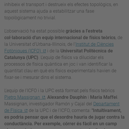
inhibeix el transport i destrueix els efectes topològics, en
aquest sistema ajuda a estabilitzar una fase
topològicament no trivial.
L'observació ha estat possible
gràcies a l'estreta
col·laboració d’un equip internacional de físics teòrics
, de
la Universitat d'Urbana-Illinois, de l'
Institut de Ciències
Fotòniques (ICFO)
i de la
Universitat Politècnica de
Catalunya (UPC)
. L’equip de físics va dilucidar els
processos de física quàntica en joc i van identificar la
quantitat clau en què els físics experimentals havien de
fixar-se i mesurar dins el sistema.
L'equip de l'ICFO i la UPC està format pels físics teòrics
Pietro Massignan
,
Alexandre Dauphin
i
Maria Maffei
.
Massignan, investigador Ramón y Cajal del
Departament
de Física
de la UPC i de l'ICFO, comenta:
"Intuïtivament,
es podria pensar que el desordre hauria de jugar contra la
conductància. Per exemple, córrer és fàcil en un camp