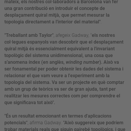
mateix, els nostres col·laboradors a Barcelona van fer
una gran contribució en introduir el concepte de
desplaçament quiral mitjà, que permet mesurar la
topologia directament a l’interior del material"
.
"Treballant amb Taylor"
, afegeix Gadway, "
els nostres
col·legues espanyols van descobrir que el desplaçament
quiral mitjà és essencialment equivalent a l'invariant
topològic del sistema unidimensional, una cosa que
s’anomena índex (en anglès,
winding number
). Això va
ser fonamental per poder obtenir les dades del sistema i
relacionar el que vam veure a l'experiment amb la
topologia del sistema. Va ser un projecte en què comptar
amb un grup de teòrics va ser de gran ajuda, tant per
realitzar les mesures correctes com per comprendre el
que significava tot això".
"És un resultat emocionant en termes d'aplicacions
potencials"
, afirma Gadway.
"Això suggereix que podríem
trobar materials reals que siguin gairebé topològics, i que