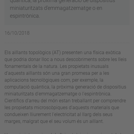
quàntica, la pròxima generació de dispositius
miniaturitzats d'emmagatzematge o en
espintrònica.
16/10/2018
Els aïllants topològics (AT) presenten una física exòtica
que podria donar lloc a nous descobriments sobre les lleis
fonamentals de la natura. Les propietats inusuals
d'aquests aïllants són una gran promesa per a les
aplicacions tecnològiques com, per exemple, la
computació quàntica, la pròxima generació de dispositius
miniaturitzats d'emmagatzematge o l'espintrònica.
Científics d’arreu del món estan treballant per comprendre
les propietats microscòpiques d'aquests materials que
condueixen lliurement l'electricitat al llarg dels seus
marges, malgrat que el seu volum és un aïllant.