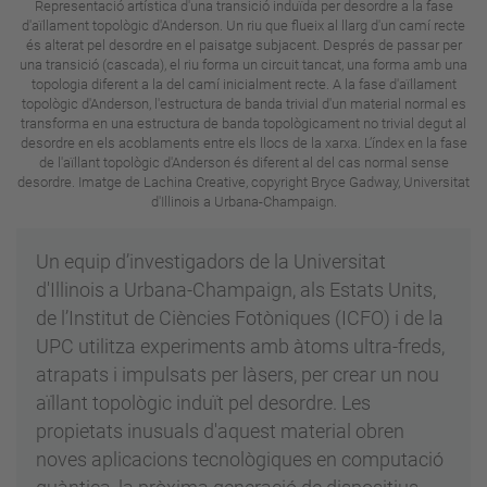
Representació artística d'una transició induïda per desordre a la fase
d'aïllament topològic d'Anderson. Un riu que flueix al llarg d'un camí recte
és alterat pel desordre en el paisatge subjacent. Després de passar per
una transició (cascada), el riu forma un circuit tancat, una forma amb una
topologia diferent a la del camí inicialment recte. A la fase d'aïllament
topològic d'Anderson, l'estructura de banda trivial d'un material normal es
transforma en una estructura de banda topològicament no trivial degut al
desordre en els acoblaments entre els llocs de la xarxa. L’índex en la fase
de l'aïllant topològic d'Anderson és diferent al del cas normal sense
desordre. Imatge de Lachina Creative, copyright Bryce Gadway, Universitat
d'Illinois a Urbana-Champaign.
Un equip d’investigadors de la Universitat
d'Illinois a Urbana-Champaign, als Estats Units,
de l’Institut de Ciències Fotòniques (ICFO) i de la
UPC utilitza experiments amb àtoms ultra-freds,
atrapats i impulsats per làsers, per crear un nou
aïllant topològic induït pel desordre. Les
propietats inusuals d'aquest material obren
noves aplicacions tecnològiques en computació