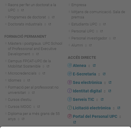
Raons per fer un doctorat a la
Empresa
UPC
Mitjans de comunicació. Sala de
Programes de doctorat
premsa
Doctorats industrials
Estudiants UPC
Personal UPC
FORMACIÓ PERMANENT
Personal investigador
Màsters i postgraus. UPC School
Alumni
of Professional and Executive
Development
ACCÉS DIRECTE
Campus FPCAT-UPC de la
Atenea
Mobilitat Sostenible
Microcredencials
E-Secretaria
Idiomes
Seu electrònica
Formació per al professorat no
Identitat digital
universitari
Serveis TIC
Cursos d'estiu
Cursos MOOC
Licitació electrònica
Diploma per a més grans de 55
Portal del Personal UPC
anys
Directori PDI i PTGAS