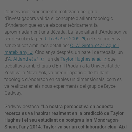
L'observació experimental realitzada pel grup
d’investigadors valida el concepte d'aïllant topològic
d'Anderson que es va elaborar teòricament fa
aproximadament una dècada. La fase aïllant d'Anderson va
ser descoberta per
J. Li
et al.
el 2009
, i el seu origen va
ser explicat amb més detall per
C. W. Groth,
et al
. aquell
mateix any
. Cinc anys després, un parell de treballs, un
d'
A. Altland
et al.
i un de
Taylor Hughes
et al.
que
treballava amb el grup d'Emil Prodan a la Universitat de
Yeshiva, a Nova Yok, va predir l'aparició de l'aïllant
topològic d'Anderson en cables unidimensionals, com es
va realitzar en els nous experiments del grup de Bryce
Gadway.
Gadway destaca:
"La nostra perspectiva en aquesta
recerca es va inspirar realment en la predicció de Taylor
Hughes i el seu estudiant de postgrau Ian Mondragon-
Shem, l'any 2014. Taylor va ser un col·laborador clau. Així