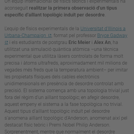
Un equip internacional de físics teòrics i experimentals ha
aconseguit
realitzar la primera observació d'un tipus
específic d’aïllant topològic induït per desordre
.
L'equip de físics experimentals de la
Universitat d'Illinois a
Urbana-Champaign
, format pel professor
Bryce Gadway
i els estudiants de postgrau
Eric Meier
i
Alex An
, ha
utilitzat una simulació quàntica atòmica –una tècnica
experimental que utilitza làsers controlats de forma molt
precisa i àtoms ultrafreds, aproximadament mil milions de
vegades més freds que la temperatura ambient– per imitar
les propietats físiques dels cables electrònics
unidimensionals en presència de desordre controlat amb
precisió. El sistema comença amb una topologia trivial just
fora del règim d'un aïllant topològic; en afegir desordre,
aquest empeny el sistema a la fase topològica no trivial.
Aquest tipus d’aïllant topològic induït pel desordre
s’anomena aïllant topològic d'Anderson, anomenat així pel
destacat físic teòric i Premi Nobel Philip Anderson.
Sorprenentment, mentre que normalment el desordre