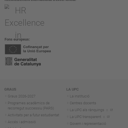
Fons europeus
Navegació
GRAUS
LA UPC
Graus 2026-202
7
La institució
Programes acadèmics de
Centres docents
recorregut successiu (PARS)
La UPC als rànquings
Activitats per a futur estudiantat
La UPC transparent
Accés i admissió
Govern i representació