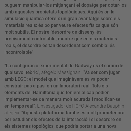
puguem manipular-los mitjançant el dopatge per dotar-los
amb aquestes propietats topològiques. Aquí és on la
simulació quàntica ofereix un gran avantatge sobre els
materials reals: és bo per veure efectes físics que són
molt subtils. El nostre ‘desordre de disseny’ és
precisament controlable, mentre que en els materials
reals, el desordre és tan desordenat com sembla: és
incontrolable"
.
"La configuració experimental de Gadway és el somni de
qualsevol teòric"
, afegeix Massignan.
"Va ser com jugar
amb LEGO: el model que imaginàvem es va poder
construir pas a pas, en un laboratori real. Tots els
elements del Hamiltonià que teníem al cap podien
implementar-se de manera molt acurada i modificar-se
en temps real"
. L'investigador de l'ICFO Alexandre Dauphin
afegeix:
"Aquesta plataforma també és molt prometedora
per estudiar els efectes de la interacció i el desordre en
els sistemes topològics, que podria portar a una nova