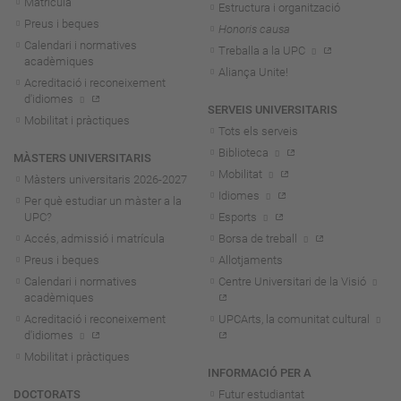
Matrícula
Estructura i organització
Preus i beques
Honoris causa
Calendari i normatives
Treballa a la UPC
acadèmiques
Aliança Unite!
Acreditació i reconeixement
d'idiomes
SERVEIS UNIVERSITARIS
Mobilitat i pràctiques
Tots els serveis
Biblioteca
MÀSTERS UNIVERSITARIS
Mobilitat
Màsters universitaris 2026-202
7
Idiomes
Per què estudiar un màster a la
UPC?
Esports
Accés, admissió i matrícula
Borsa de treball
Preus i beques
Allotjaments
Calendari i normatives
Centre Universitari de la Visió
acadèmiques
Acreditació i reconeixement
UPCArts, la comunitat cultural
d'idiomes
Mobilitat i pràctiques
INFORMACIÓ PER A
DOCTORATS
Futur estudiantat