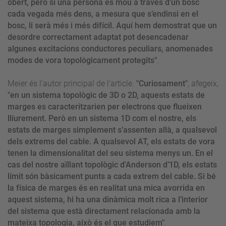
obert, però si una persona es mou a través d'un bosc
cada vegada més dens, a mesura que s’endinsi en el
bosc, li serà més i més difícil. Aquí hem demostrat que un
desordre correctament adaptat pot desencadenar
algunes excitacions conductores peculiars, anomenades
modes de vora topològicament protegits"
.
Meier és l'autor principal de l'article.
"Curiosament"
, afegeix,
"en un sistema topològic de 3D o 2D, aquests estats de
marges es caracteritzarien per electrons que flueixen
lliurement. Però en un sistema 1D com el nostre, els
estats de marges simplement s’assenten allà, a qualsevol
dels extrems del cable. A qualsevol AT, els estats de vora
tenen la dimensionalitat del seu sistema menys un. En el
cas del nostre aïllant topològic d'Anderson d’1D, els estats
límit són bàsicament punts a cada extrem del cable. Si bé
la física de marges és en realitat una mica avorrida en
aquest sistema, hi ha una dinàmica molt rica a l’interior
del sistema que està directament relacionada amb la
mateixa topologia, això és el que estudiem"
.