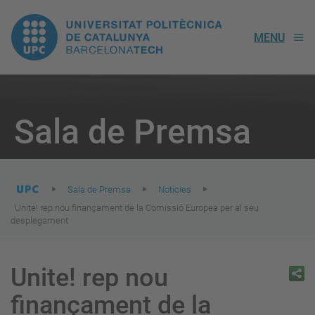
UPC.
MENU
Universitat
Politècnica
You
are
Sala de Premsa
here:
de
Catalunya
Sala de Premsa
Notícies
Unite! rep nou finançament de la Comissió Europea per al seu
desplegament
Unite! rep nou
finançament de la