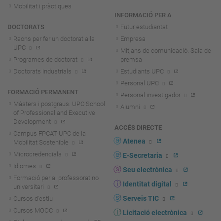
Mobilitat i pràctiques
INFORMACIÓ PER A
DOCTORATS
Futur estudiantat
Raons per fer un doctorat a la
Empresa
UPC
Mitjans de comunicació. Sala de
Programes de doctorat
premsa
Doctorats industrials
Estudiants UPC
Personal UPC
FORMACIÓ PERMANENT
Personal investigador
Màsters i postgraus. UPC School
Alumni
of Professional and Executive
Development
ACCÉS DIRECTE
Campus FPCAT-UPC de la
Atenea
Mobilitat Sostenible
Microcredencials
E-Secretaria
Idiomes
Seu electrònica
Formació per al professorat no
Identitat digital
universitari
Serveis TIC
Cursos d'estiu
Cursos MOOC
Licitació electrònica