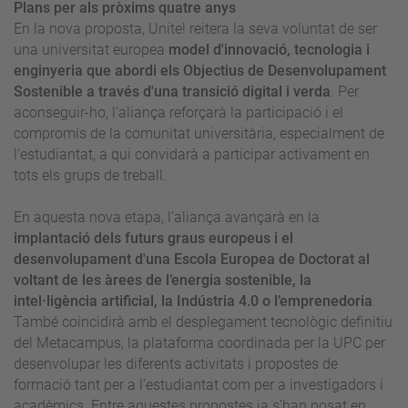
Plans per als pròxims quatre anys
En la nova proposta, Unite! reitera la seva voluntat de ser
una universitat europea
model d'innovació, tecnologia i
enginyeria que abordi els Objectius de Desenvolupament
Sostenible a través d'una transició digital i verda
. Per
aconseguir-ho, l'aliança reforçarà la participació i el
compromís de la comunitat universitària, especialment de
l’estudiantat, a qui convidarà a participar activament en
tots els grups de treball.
En aquesta nova etapa, l’aliança avançarà en la
implantació dels futurs graus europeus i el
desenvolupament d'una Escola Europea de Doctorat al
voltant de les àrees de l’energia sostenible, la
intel·ligència artificial, la Indústria 4.0 o l’emprenedoria
.
També coincidirà amb el desplegament tecnològic definitiu
del Metacampus, la plataforma coordinada per la UPC per
desenvolupar les diferents activitats i propostes de
formació tant per a l’estudiantat com per a investigadors i
acadèmics. Entre aquestes propostes ja s’han posat en