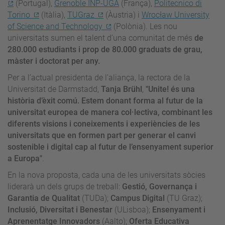
(Portugal),
Grenoble INP-UGA
(França),
Politecnico di
Torino
(Itàlia),
TUGraz
(Àustria) i
Wrocław University
of Science and Technology
(Polònia). Les nou
universitats sumen el talent d’una comunitat de més
de
280.000 estudiants i prop de 80.000 graduats de grau,
màster i doctorat per any.
Per a l’actual presidenta de l’aliança, la rectora de la
Universitat de Darmstadd,
Tanja Brühl
,
"Unite! és una
història d’èxit comú. Estem donant forma al futur de la
universitat europea de manera col·lectiva, combinant les
diferents visions i coneixements i experiències de les
universitats que en formen part per generar el canvi
sostenible i digital cap al futur de l’ensenyament superior
a Europa"
.
En la nova proposta, cada una de les universitats sòcies
liderarà un dels grups de treball:
Gestió, Governança i
Garantia de Qualitat
(TUDa);
Campus Digital
(TU Graz);
Inclusió, Diversitat i Benestar
(ULisboa);
Ensenyament i
Aprenentatge Innovadors
(Aalto);
Oferta Educativa