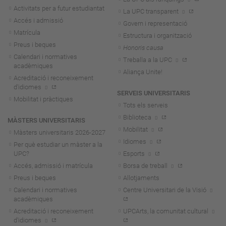
Activitats per a futur estudiantat
La UPC transparent
Accés i admissió
Govern i representació
Matrícula
Estructura i organització
Preus i beques
Honoris causa
Calendari i normatives
Treballa a la UPC
acadèmiques
Aliança Unite!
Acreditació i reconeixement
d'idiomes
SERVEIS UNIVERSITARIS
Mobilitat i pràctiques
Tots els serveis
Biblioteca
MÀSTERS UNIVERSITARIS
Mobilitat
Màsters universitaris 2026-202
7
Idiomes
Per què estudiar un màster a la
UPC?
Esports
Accés, admissió i matrícula
Borsa de treball
Preus i beques
Allotjaments
Calendari i normatives
Centre Universitari de la Visió
acadèmiques
Acreditació i reconeixement
UPCArts, la comunitat cultural
d'idiomes