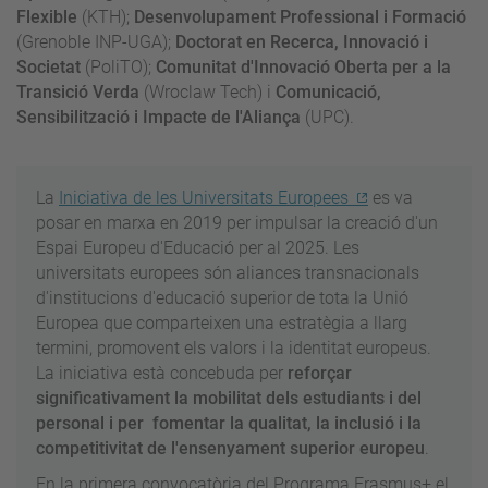
Flexible
(KTH);
Desenvolupament Professional i Formació
(Grenoble INP-UGA);
Doctorat en Recerca, Innovació i
Societat
(PoliTO);
Comunitat d'Innovació Oberta per a la
Transició Verda
(Wroclaw Tech) i
Comunicació,
Sensibilització i Impacte de l'Aliança
(UPC).
La
Iniciativa de les Universitats Europees
es va
posar en marxa en 2019 per impulsar la creació d'un
Espai Europeu d'Educació per al 2025. Les
universitats europees són aliances transnacionals
d'institucions d'educació superior de tota la Unió
Europea que comparteixen una estratègia a llarg
termini, promovent els valors i la identitat europeus.
La iniciativa està concebuda per
reforçar
significativament la mobilitat dels estudiants i del
personal i per fomentar la qualitat, la inclusió i la
competitivitat de l'ensenyament superior europeu
.
En la primera convocatòria del Programa Erasmus+ el