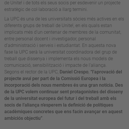
de Unite! i de tots els seus socis per esdevenir un projecte
estratègic de col·laboració a llarg termini.
La UPC és una de les universitats sòcies més actives en els
diferents grups de treball de Unite!, en els quals estan
implicats més d’un centenar de membres de la comunitat,
entre personal docent i investigador, personal
d’administració i serveis i estudiantat. En aquesta nova
fase la UPC serà la universitat coordinadora del grup de
treball que dissenya i implementa els nous models de
comunicació, sensibilització i impacte de l’aliança.
Segons el rector de la UPC,
Daniel Crespo
,
“l’aprovació del
projecte avui per part de la Comissió Europea i la
incorporació dels nous membres és una gran notícia. Des
de la UPC volem continuar sent protagonistes del disseny
de la universitat europea del futur i del treball amb els
socis de l’aliança n’esperem la definició de polítiques
acadèmiques concretes que ens facin avançar en aquest
ambiciós objectiu”
.