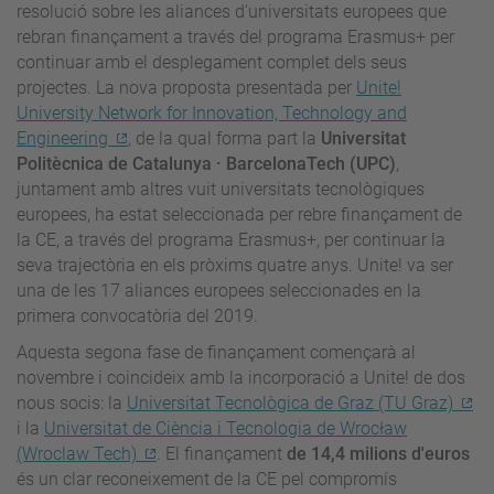
resolució sobre les aliances d'universitats europees que
rebran finançament a través del programa Erasmus+ per
continuar amb el desplegament complet dels seus
projectes. La nova proposta presentada per
Unite!
University Network for Innovation, Technology and
Engineering
, de la qual forma part la
Universitat
Politècnica de Catalunya · BarcelonaTech (UPC)
,
juntament amb altres vuit universitats tecnològiques
europees, ha estat seleccionada per rebre finançament de
la CE, a través del programa Erasmus+, per continuar la
seva trajectòria en els pròxims quatre anys. Unite! va ser
una de les 17 aliances europees seleccionades en la
primera convocatòria del 2019.
Aquesta segona fase de finançament començarà al
novembre i coincideix amb la incorporació a Unite! de dos
nous socis: la
Universitat Tecnològica de Graz (TU Graz)
i la
Universitat de Ciència i Tecnologia de Wrocław
(Wroclaw Tech)
. El finançament
de 14,4 milions d'euros
és un clar reconeixement de la CE pel compromís