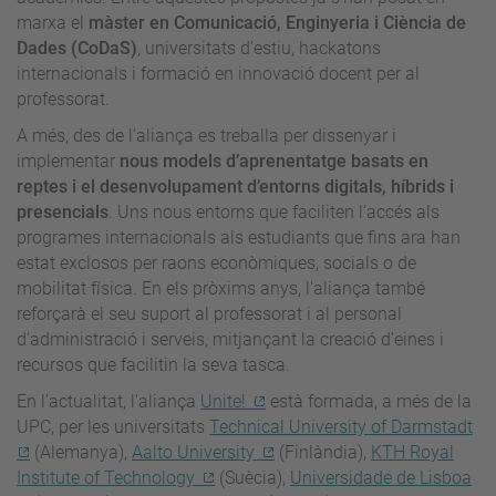
marxa el
màster en Comunicació, Enginyeria i Ciència de
Dades (CoDaS)
, universitats d’estiu, hackatons
internacionals i formació en innovació docent per al
professorat.
A més, des de l’aliança es treballa per dissenyar i
implementar
nous models d’aprenentatge basats en
reptes i el desenvolupament d’entorns digitals, híbrids i
presencials
. Uns nous entorns que faciliten l’accés als
programes internacionals als estudiants que fins ara han
estat exclosos per raons econòmiques, socials o de
mobilitat física. En els pròxims anys, l'aliança també
reforçarà el seu suport al professorat i al personal
d’administració i serveis, mitjançant la creació d’eines i
recursos que facilitin la seva tasca.
En l’actualitat, l'aliança
Unite!
està formada, a més de la
UPC, per les universitats
Technical University of Darmstadt
(Alemanya),
Aalto University
(Finlàndia),
KTH Royal
Institute of Technology
(Suècia),
Universidade de Lisboa