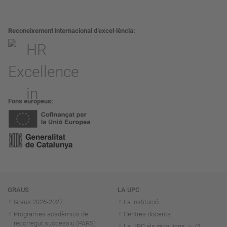
Reconeixement internacional d’excel·lència
Fons europeus
Navegació
GRAUS
LA UPC
Graus 2026-202
7
La institució
Programes acadèmics de
Centres docents
recorregut successiu (PARS)
La UPC als rànquings