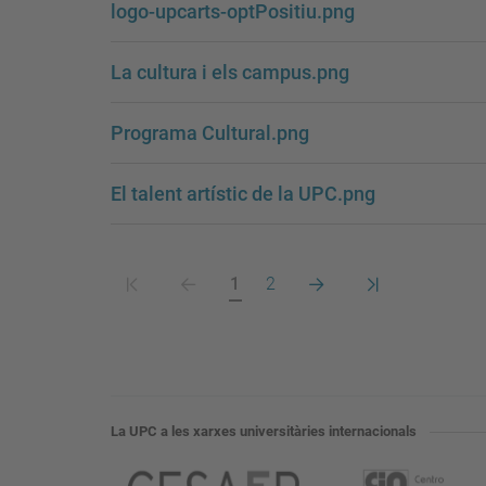
logo-upcarts-optPositiu.png
La cultura i els campus.png
Programa Cultural.png
El talent artístic de la UPC.png
Primera
Pàgina
Pàgina
Pàgina
Pàgina
Darrera
1
2
pàgina
anterior
actual
següent
pàgina
La UPC a les xarxes universitàries internacionals