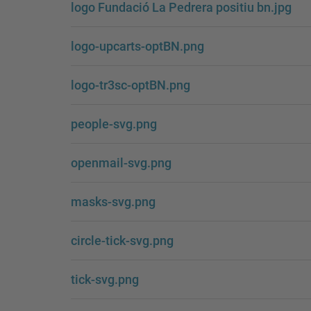
logo Fundació La Pedrera positiu bn.jpg
logo-upcarts-optBN.png
logo-tr3sc-optBN.png
people-svg.png
openmail-svg.png
masks-svg.png
circle-tick-svg.png
tick-svg.png