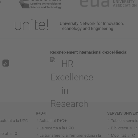
Reconeixement internacional d’excel·lència
R+D+I
SERVEIS UNIVER
octorat a la UPC
Actualitat R+D+I
Tots els servei
La recerca a la UPC
Biblioteca
torat
La transferència, l'emprenedoria i la
Mobilitat