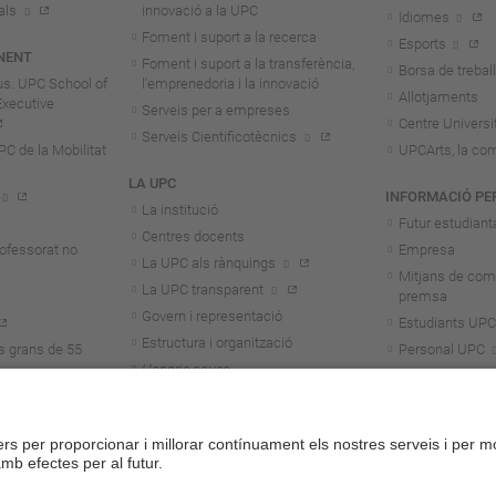
als
innovació a la UPC
Idiomes
Foment i suport a la recerca
Esports
NENT
Foment i suport a la transferència,
Borsa de treball
us. UPC School of
l'emprenedoria i la innovació
Allotjaments
Executive
Serveis per a empreses
Centre Universit
Serveis Cientificotècnics
 de la Mobilitat
UPCArts, la com
LA UPC
INFORMACIÓ PE
La institució
Futur estudiant
Centres docents
rofessorat no
Empresa
La UPC als rànquings
Mitjans de com
La UPC transparent
premsa
Govern i representació
Estudiants UPC
Estructura i organització
s grans de 55
Personal UPC
Honoris causa
Personal invest
Treballa a la UPC
Alumni
Aliança Unite!