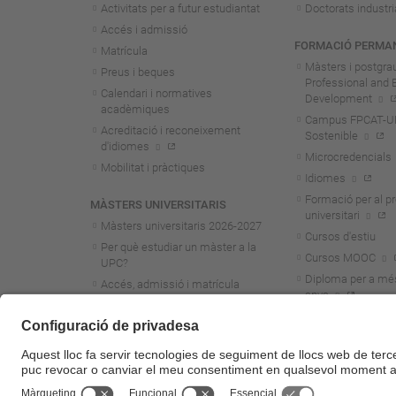
Activitats per a futur estudiantat
Doctorats industri
Accés i admissió
FORMACIÓ PERMA
Matrícula
Màsters i postgra
Preus i beques
Professional and 
Calendari i normatives
Development
acadèmiques
Campus FPCAT-UPC
Acreditació i reconeixement
Sostenible
d'idiomes
Microcredencials
Mobilitat i pràctiques
Idiomes
Formació per al p
MÀSTERS UNIVERSITARIS
universitari
Màsters universitaris 2026-202
7
Cursos d'estiu
Per què estudiar un màster a la
Cursos MOOC
UPC?
Diploma per a mé
Accés, admissió i matrícula
anys
Preus i beques
Calendari i normatives
acadèmiques
Acreditació i reconeixement
d'idiomes