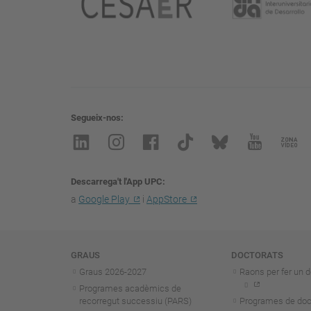
Segueix-nos
Descarrega't l'App UPC
a
Google Play
i
AppStore
Navegació
GRAUS
DOCTORATS
Graus 2026-202
7
Raons per fer un d
Programes acadèmics de
recorregut successiu (PARS)
Programes de doc