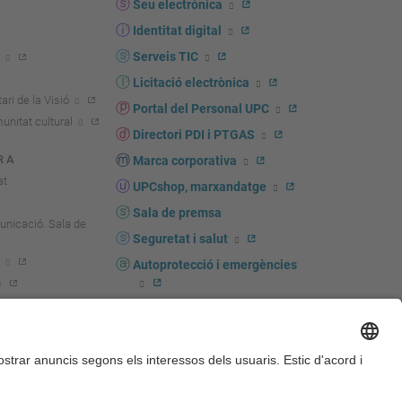
Seu electrònica
Identitat digital
Serveis TIC
Licitació electrònica
ari de la Visió
Portal del Personal UPC
unitat cultural
Directori PDI i PTGAS
R A
Marca corporativa
at
UPCshop, marxandatge
Sala de premsa
unicació. Sala de
Seguretat i salut
Autoprotecció i emergències
igador