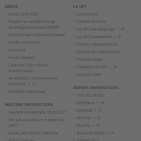
Navegació
GRAUS
LA UPC
Graus 2026-202
7
La institució
Programes acadèmics de
Centres docents
recorregut successiu (PARS)
La UPC als rànquings
Activitats per a futur estudiantat
La UPC transparent
Accés i admissió
Govern i representació
Matrícula
Estructura i organització
Preus i beques
Honoris causa
Calendari i normatives
Treballa a la UPC
acadèmiques
Aliança Unite!
Acreditació i reconeixement
d'idiomes
SERVEIS UNIVERSITARIS
Mobilitat i pràctiques
Tots els serveis
Biblioteca
MÀSTERS UNIVERSITARIS
Mobilitat
Màsters universitaris 2026-202
7
Idiomes
Per què estudiar un màster a la
UPC?
Esports
Accés, admissió i matrícula
Borsa de treball
Preus i beques
Allotjaments