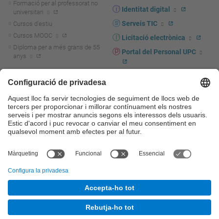
Formació per al professorat no
Identitat digital
universitari
Serveis TIC
Cursos d'estiu
Cursos MOOC
Licitació electrònica
Diploma per a més grans de 55
Portal del Personal UPC
anys
Directori PDI i PTGAS
R+D+I
Actualitat R+D+I
Marca corporativa
La recerca a la UPC
UPCshop, marxandatge
La transferència, l'emprenedoria i
Sala de premsa
la innovació a la UPC
Foment i suport a la recerca
Seguretat i salut
Foment i suport a la
Autoprotecció i emergències
transferència, l'emprenedoria i la
innovació
Serveis per a empreses
Serveis Cientificotècnics
© UPC
Universitat Politècnica de Catalunya - BarcelonaTech