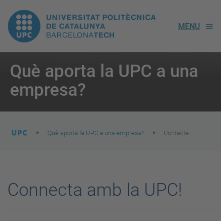
UPC.
MENU
Universitat
Politècnica
You
Què aporta la UPC a una
are
empresa?
here:
de
Catalunya
Què aporta la UPC a una empresa?
Contacte
Connecta amb la UPC!