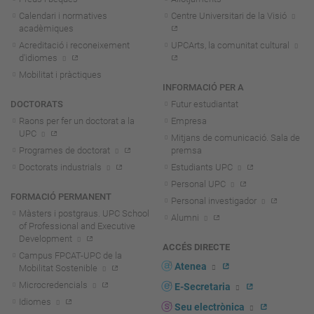
Calendari i normatives
Centre Universitari de la Visió
acadèmiques
Acreditació i reconeixement
UPCArts, la comunitat cultural
d'idiomes
Mobilitat i pràctiques
INFORMACIÓ PER A
DOCTORATS
Futur estudiantat
Raons per fer un doctorat a la
Empresa
UPC
Mitjans de comunicació. Sala de
Programes de doctorat
premsa
Doctorats industrials
Estudiants UPC
Personal UPC
FORMACIÓ PERMANENT
Personal investigador
Màsters i postgraus. UPC School
Alumni
of Professional and Executive
Development
ACCÉS DIRECTE
Campus FPCAT-UPC de la
Atenea
Mobilitat Sostenible
Microcredencials
E-Secretaria
Idiomes
Seu electrònica