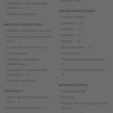
Aliança Unite!
Acreditació i reconeixement
d'idiomes
SERVEIS UNIVERSITARIS
Mobilitat i pràctiques
Tots els serveis
Biblioteca
MÀSTERS UNIVERSITARIS
Mobilitat
Màsters universitaris 2026-202
7
Idiomes
Per què estudiar un màster a la
UPC?
Esports
Accés, admissió i matrícula
Borsa de treball
Preus i beques
Allotjaments
Calendari i normatives
Centre Universitari de la Visió
acadèmiques
Acreditació i reconeixement
UPCArts, la comunitat cultural
d'idiomes
Mobilitat i pràctiques
INFORMACIÓ PER A
DOCTORATS
Futur estudiantat
Raons per fer un doctorat a la
Empresa
UPC
Mitjans de comunicació. Sala de
Programes de doctorat
premsa