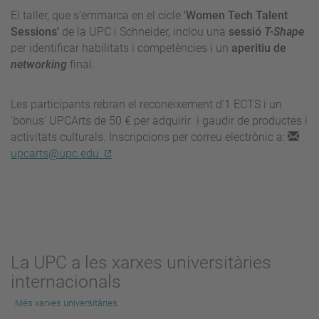
El taller, que s’emmarca en el cicle
'Women Tech Talent
Sessions'
de la UPC i Schneider,
inclou una
sessió
T-Shape
per identificar habilitats i competències i un
aperitiu de
networking
final.
Les participants rebran el reconeixement d’1 ECTS i un
'bonus' UPCArts de 50 € per adquirir i gaudir de productes i
activitats culturals. Inscripcions per correu electrònic a:
upcarts@upc.edu
La UPC a les xarxes universitàries
internacionals
Més xarxes universitàries