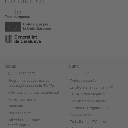
Fons europeus
Navegació
GRAUS
LA UPC
Graus 2026-202
7
La institució
Programes acadèmics de
Centres docents
recorregut successiu (PARS)
La UPC als rànquings
Activitats per a futur estudiantat
La UPC transparent
Accés i admissió
Govern i representació
Matrícula
Estructura i organització
Preus i beques
Honoris causa
Calendari i normatives
Treballa a la UPC
acadèmiques