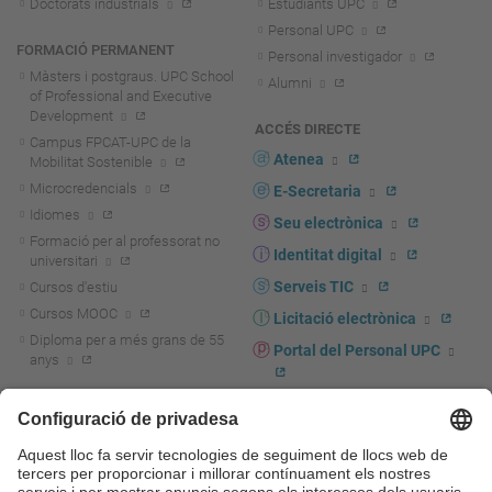
Doctorats industrials
Estudiants UPC
Personal UPC
FORMACIÓ PERMANENT
Personal investigador
Màsters i postgraus. UPC School
Alumni
of Professional and Executive
Development
ACCÉS DIRECTE
Campus FPCAT-UPC de la
Atenea
Mobilitat Sostenible
Microcredencials
E-Secretaria
Idiomes
Seu electrònica
Formació per al professorat no
Identitat digital
universitari
Serveis TIC
Cursos d'estiu
Cursos MOOC
Licitació electrònica
Diploma per a més grans de 55
Portal del Personal UPC
anys
Directori PDI i PTGAS
R+D+I
Actualitat R+D+I
Marca corporativa
La recerca a la UPC
UPCshop, marxandatge
La transferència, l'emprenedoria i