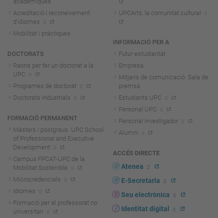
acadèmiques
Acreditació i reconeixement
UPCArts, la comunitat cultural
d'idiomes
Mobilitat i pràctiques
INFORMACIÓ PER A
DOCTORATS
Futur estudiantat
Raons per fer un doctorat a la
Empresa
UPC
Mitjans de comunicació. Sala de
Programes de doctorat
premsa
Doctorats industrials
Estudiants UPC
Personal UPC
FORMACIÓ PERMANENT
Personal investigador
Màsters i postgraus. UPC School
Alumni
of Professional and Executive
Development
ACCÉS DIRECTE
Campus FPCAT-UPC de la
Atenea
Mobilitat Sostenible
Microcredencials
E-Secretaria
Idiomes
Seu electrònica
Formació per al professorat no
Identitat digital
universitari