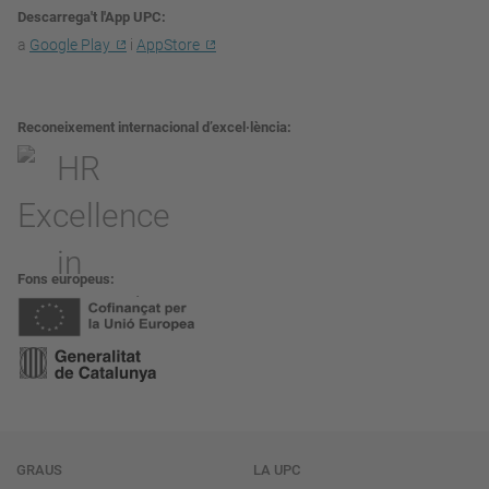
Descarrega't l'App UPC
a
Google Play
i
AppStore
Reconeixement internacional d’excel·lència
Fons europeus
Navegació
GRAUS
LA UPC