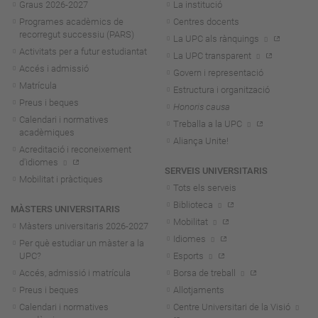
Graus 2026-202
7
La institució
Programes acadèmics de
Centres docents
recorregut successiu (PARS)
La UPC als rànquings
Activitats per a futur estudiantat
La UPC transparent
Accés i admissió
Govern i representació
Matrícula
Estructura i organització
Preus i beques
Honoris causa
Calendari i normatives
Treballa a la UPC
acadèmiques
Aliança Unite!
Acreditació i reconeixement
d'idiomes
SERVEIS UNIVERSITARIS
Mobilitat i pràctiques
Tots els serveis
Biblioteca
MÀSTERS UNIVERSITARIS
Mobilitat
Màsters universitaris 2026-202
7
Idiomes
Per què estudiar un màster a la
UPC?
Esports
Accés, admissió i matrícula
Borsa de treball
Preus i beques
Allotjaments
Calendari i normatives
Centre Universitari de la Visió