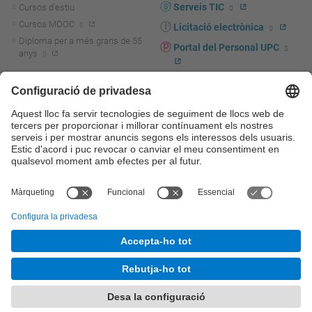
Serveis TIC
Cursos d'estiu
Cursos MOOC
Licitació electrònica
Diploma per a més grans de 55
Portal del Personal UPC
anys
Directori PDI i PTGAS
R+D+I
Actualitat R+D+I
Marca corporativa
La recerca a la UPC
UPCshop, marxandatge
La transferència, l'emprenedoria i
Sala de premsa
la innovació a la UPC
Foment i suport a la recerca
Seguretat i salut
Foment i suport a la
Autoprotecció i emergències
transferència, l'emprenedoria i la
innovació
Serveis per a empreses
Serveis Cientificotècnics
© UPC
Universitat Politècnica de Catalunya - BarcelonaTech
Contacte
Mapa del web
Accessibilitat
Avís legal