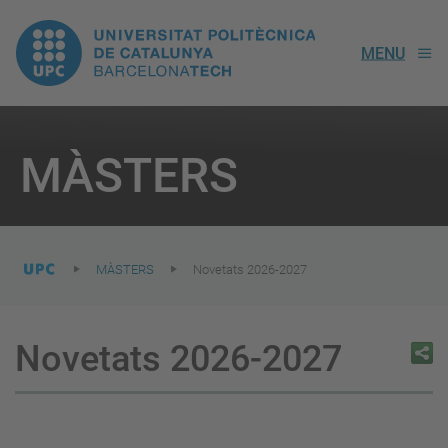
UPC.
MENU
Universitat
Politècnica
You
are
MÀSTERS
here:
de
Catalunya
MÀSTERS
Novetats 2026-2027
Novetats 2026-2027