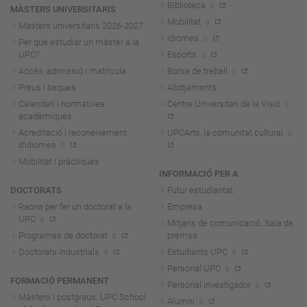
Biblioteca
MÀSTERS UNIVERSITARIS
Mobilitat
Màsters universitaris 2026-202
7
Idiomes
Per què estudiar un màster a la
UPC?
Esports
Accés, admissió i matrícula
Borsa de treball
Preus i beques
Allotjaments
Calendari i normatives
Centre Universitari de la Visió
acadèmiques
Acreditació i reconeixement
UPCArts, la comunitat cultural
d'idiomes
Mobilitat i pràctiques
INFORMACIÓ PER A
DOCTORATS
Futur estudiantat
Raons per fer un doctorat a la
Empresa
UPC
Mitjans de comunicació. Sala de
Programes de doctorat
premsa
Doctorats industrials
Estudiants UPC
Personal UPC
FORMACIÓ PERMANENT
Personal investigador
Màsters i postgraus. UPC School
Alumni