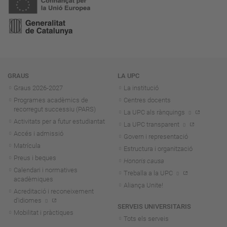
Navegació
GRAUS
LA UPC
Graus 2026-202
7
La institució
Programes acadèmics de
Centres docents
recorregut successiu (PARS)
La UPC als rànquings
Activitats per a futur estudiantat
La UPC transparent
Accés i admissió
Govern i representació
Matrícula
Estructura i organització
Preus i beques
Honoris causa
Calendari i normatives
Treballa a la UPC
acadèmiques
Aliança Unite!
Acreditació i reconeixement
d'idiomes
SERVEIS UNIVERSITARIS
Mobilitat i pràctiques
Tots els serveis