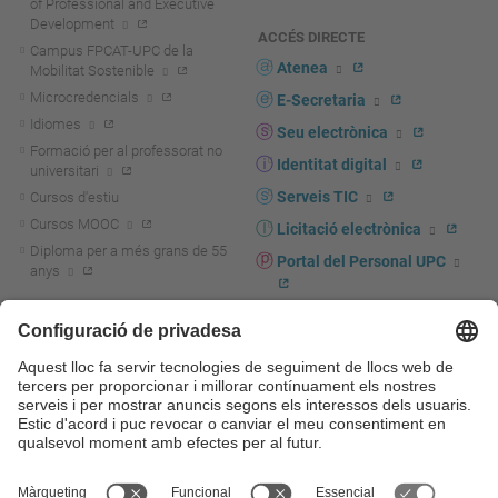
of Professional and Executive
Development
ACCÉS DIRECTE
Campus FPCAT-UPC de la
Atenea
Mobilitat Sostenible
Microcredencials
E-Secretaria
Idiomes
Seu electrònica
Formació per al professorat no
Identitat digital
universitari
Serveis TIC
Cursos d'estiu
Cursos MOOC
Licitació electrònica
Diploma per a més grans de 55
Portal del Personal UPC
anys
Directori PDI i PTGAS
R+D+I
Actualitat R+D+I
Marca corporativa
La recerca a la UPC
UPCshop, marxandatge
La transferència, l'emprenedoria i
Sala de premsa
la innovació a la UPC
Foment i suport a la recerca
Seguretat i salut
Foment i suport a la
Autoprotecció i emergències
transferència, l'emprenedoria i la