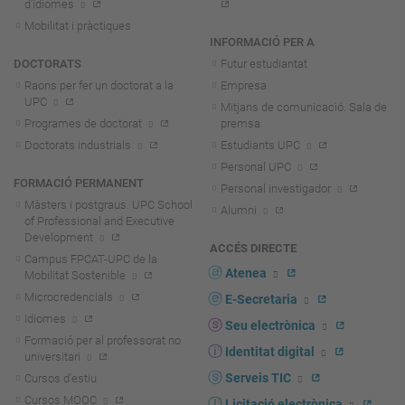
d'idiomes
Mobilitat i pràctiques
INFORMACIÓ PER A
DOCTORATS
Futur estudiantat
Raons per fer un doctorat a la
Empresa
UPC
Mitjans de comunicació. Sala de
Programes de doctorat
premsa
Doctorats industrials
Estudiants UPC
Personal UPC
FORMACIÓ PERMANENT
Personal investigador
Màsters i postgraus. UPC School
Alumni
of Professional and Executive
Development
ACCÉS DIRECTE
Campus FPCAT-UPC de la
Atenea
Mobilitat Sostenible
Microcredencials
E-Secretaria
Idiomes
Seu electrònica
Formació per al professorat no
Identitat digital
universitari
Serveis TIC
Cursos d'estiu
Cursos MOOC
Licitació electrònica