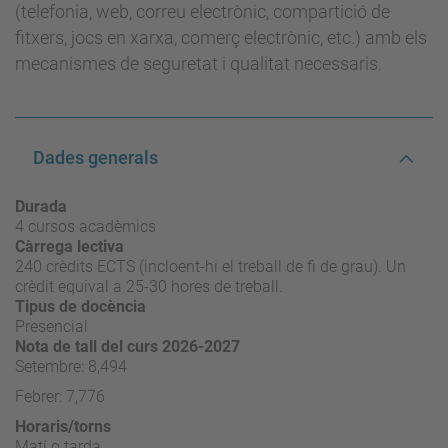
(telefonia, web, correu electrònic, compartició de
fitxers, jocs en xarxa, comerç electrònic, etc.) amb els
mecanismes de seguretat i qualitat necessaris.
Dades generals
Durada
4 cursos acadèmics
Càrrega lectiva
240 crèdits ECTS (incloent-hi el treball de fi de grau). Un
crèdit equival a 25-30 hores de treball.
Tipus de docència
Presencial
Nota de tall del curs 2026-2027
Setembre: 8,494
Febrer: 7,776
Horaris/torns
Matí o tarda