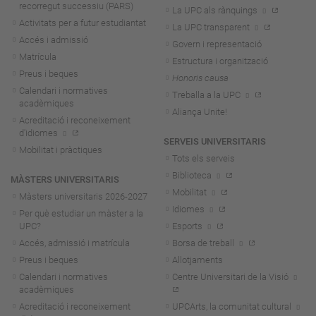
recorregut successiu (PARS)
La UPC als rànquings
Activitats per a futur estudiantat
La UPC transparent
Accés i admissió
Govern i representació
Matrícula
Estructura i organització
Preus i beques
Honoris causa
Calendari i normatives
Treballa a la UPC
acadèmiques
Aliança Unite!
Acreditació i reconeixement
d'idiomes
SERVEIS UNIVERSITARIS
Mobilitat i pràctiques
Tots els serveis
Biblioteca
MÀSTERS UNIVERSITARIS
Mobilitat
Màsters universitaris 2026-202
7
Idiomes
Per què estudiar un màster a la
UPC?
Esports
Accés, admissió i matrícula
Borsa de treball
Preus i beques
Allotjaments
Calendari i normatives
Centre Universitari de la Visió
acadèmiques
Acreditació i reconeixement
UPCArts, la comunitat cultural