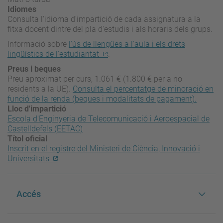
Idiomes
Consulta l'idioma d'impartició de cada assignatura a la
fitxa docent dintre del pla d'estudis i als horaris dels grups.
Informació sobre
l'ús de llengües a l'aula i els drets
lingüístics de l'estudiantat
.
Preus i beques
Preu aproximat per curs, 1.061 € (1.800 € per a no
residents a la UE).
Consulta el percentatge de minoració en
funció de la renda (beques i modalitats de pagament).
Lloc d'impartició
Escola d'Enginyeria de Telecomunicació i Aeroespacial de
Castelldefels (EETAC)
Títol oficial
Inscrit en el registre del Ministeri de Ciència, Innovació i
Universitats
Accés