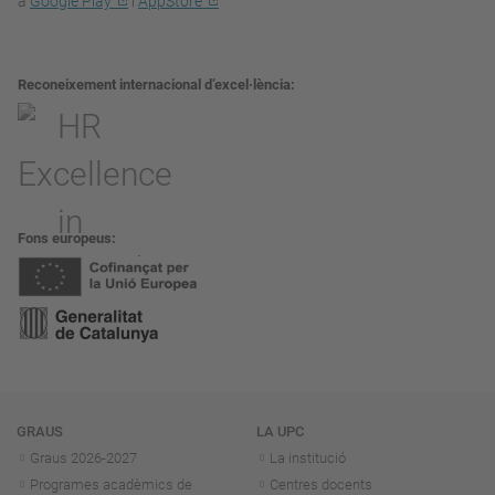
a
Google Play
i
AppStore
Reconeixement internacional d’excel·lència
Fons europeus
Navegació
GRAUS
LA UPC
Graus 2026-202
7
La institució
Programes acadèmics de
Centres docents