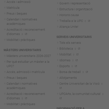
Accés i admissió
Govern i representació
Matrícula
Estructura i organització
Preus i beques
Honoris causa
Calendari i normatives
Treballa a la UPC
acadèmiques
Aliança Unite!
Acreditació i reconeixement
d'idiomes
SERVEIS UNIVERSITARIS
Mobilitat i pràctiques
Tots els serveis
Biblioteca
MÀSTERS UNIVERSITARIS
Mobilitat
Màsters universitaris 2026-202
7
Idiomes
Per què estudiar un màster a la
UPC?
Esports
Accés, admissió i matrícula
Borsa de treball
Preus i beques
Allotjaments
Calendari i normatives
Centre Universitari de la Visió
acadèmiques
Acreditació i reconeixement
UPCArts, la comunitat cultural
d'idiomes
Mobilitat i pràctiques
INFORMACIÓ PER A