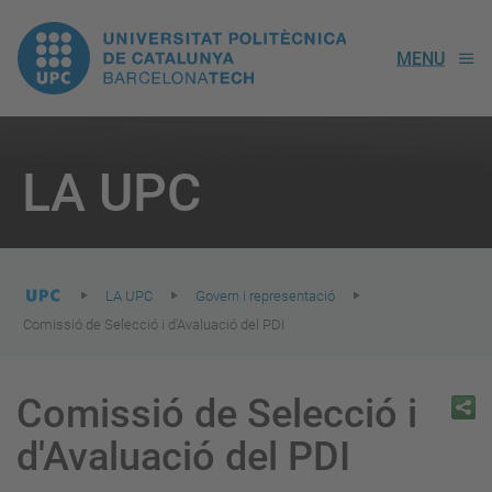
UPC.
MENU
Universitat
Politècnica
You
are
LA UPC
here:
de
Catalunya
LA UPC
Govern i representació
Comissió de Selecció i d'Avaluació del PDI
Comissió de Selecció i
d'Avaluació del PDI