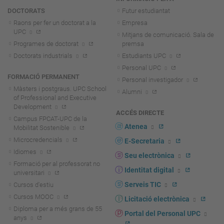
DOCTORATS
Futur estudiantat
Raons per fer un doctorat a la
Empresa
UPC
Mitjans de comunicació. Sala de
Programes de doctorat
premsa
Doctorats industrials
Estudiants UPC
Personal UPC
FORMACIÓ PERMANENT
Personal investigador
Màsters i postgraus. UPC School
Alumni
of Professional and Executive
Development
ACCÉS DIRECTE
Campus FPCAT-UPC de la
Atenea
Mobilitat Sostenible
Microcredencials
E-Secretaria
Idiomes
Seu electrònica
Formació per al professorat no
Identitat digital
universitari
Serveis TIC
Cursos d'estiu
Cursos MOOC
Licitació electrònica
Diploma per a més grans de 55
Portal del Personal UPC
anys