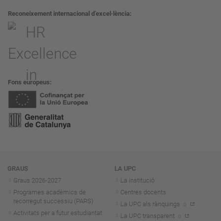
Reconeixement internacional d’excel·lència
Fons europeus
Navegació
GRAUS
LA UPC
Graus 2026-202
7
La institució
Programes acadèmics de
Centres docents
recorregut successiu (PARS)
La UPC als rànquings
Activitats per a futur estudiantat
La UPC transparent