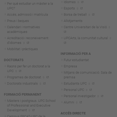
Idiomes
Per què estudiar un màster a la
UPC?
Esports
Accés, admissió i matrícula
Borsa de treball
Preus i beques
Allotjaments
Calendari i normatives
Centre Universitari de la Visió
acadèmiques
Acreditació i reconeixement
UPCArts, la comunitat cultural
d'idiomes
Mobilitat i pràctiques
INFORMACIÓ PER A
DOCTORATS
Futur estudiantat
Raons per fer un doctorat a la
Empresa
UPC
Mitjans de comunicació. Sala de
Programes de doctorat
premsa
Doctorats industrials
Estudiants UPC
Personal UPC
FORMACIÓ PERMANENT
Personal investigador
Màsters i postgraus. UPC School
Alumni
of Professional and Executive
Development
ACCÉS DIRECTE
Campus FPCAT-UPC de la