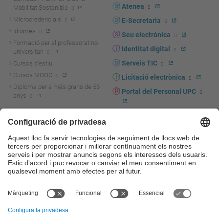
Atenea
Mobilitat Sostenible
Microcredencials
E-Secretaria
Idiomes
Seu electrònica
Formació per al professorat no
Identitat digital
universitari
Serveis TIC
Cursos d'estiu
Cursos MOOC
Licitació electrònica
Diploma per a més grans de 55
Portal del Personal UPC
anys
Directori PDI i PTGAS
R+D+I
Actualitat R+D+I
Marca corporativa
La recerca a la UPC
UPCshop, marxandatge
La transferència, l'emprenedoria i
Sala de premsa
la innovació a la UPC
Foment i suport a la recerca
Seguretat i salut
Foment i suport a la
Autoprotecció i emergències
transferència, l'emprenedoria i la
innovació
Serveis per a empreses