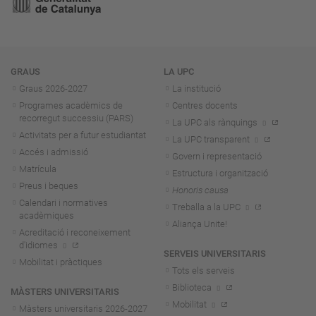
Navegació
GRAUS
LA UPC
Graus 2026-202
7
La institució
Programes acadèmics de
Centres docents
recorregut successiu (PARS)
La UPC als rànquings
Activitats per a futur estudiantat
La UPC transparent
Accés i admissió
Govern i representació
Matrícula
Estructura i organització
Preus i beques
Honoris causa
Calendari i normatives
Treballa a la UPC
acadèmiques
Aliança Unite!
Acreditació i reconeixement
d'idiomes
SERVEIS UNIVERSITARIS
Mobilitat i pràctiques
Tots els serveis
Biblioteca
MÀSTERS UNIVERSITARIS
Mobilitat
Màsters universitaris 2026-202
7