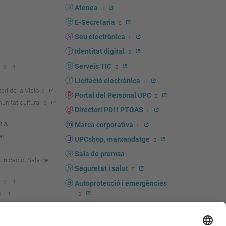
s
Atenea
E-Secretaria
Seu electrònica
Identitat digital
Serveis TIC
Licitació electrònica
ari de la Visió
Portal del Personal UPC
unitat cultural
Directori PDI i PTGAS
R A
Marca corporativa
at
UPCshop, marxandatge
Sala de premsa
unicació. Sala de
Seguretat i salut
Autoprotecció i emergències
igador