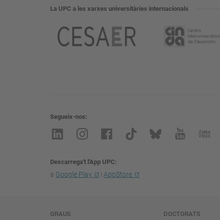
La UPC a les xarxes universitàries internacionals
Segueix-nos
Descarrega't l'App UPC
a
Google Play
i
AppStore
Navegació
GRAUS
DOCTORATS