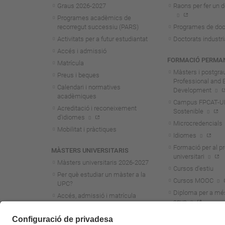
Graus 2026-202
7
Raons per fer un d
Programes acadèmics de
recorregut successiu (PARS)
Programes de doc
Activitats per a futur estudiantat
Doctorats industri
Accés i admissió
FORMACIÓ PERMA
Matrícula
Màsters i postgra
Preus i beques
Professional and 
Calendari i normatives
Development
acadèmiques
Campus FPCAT-UPC
Acreditació i reconeixement
Sostenible
d'idiomes
Microcredencials
Mobilitat i pràctiques
Idiomes
Formació per al p
MÀSTERS UNIVERSITARIS
universitari
Màsters universitaris 2026-202
7
Cursos d'estiu
Per què estudiar un màster a la
Cursos MOOC
UPC?
Diploma per a mé
Accés, admissió i matrícula
anys
Preus i beques
Calendari i normatives