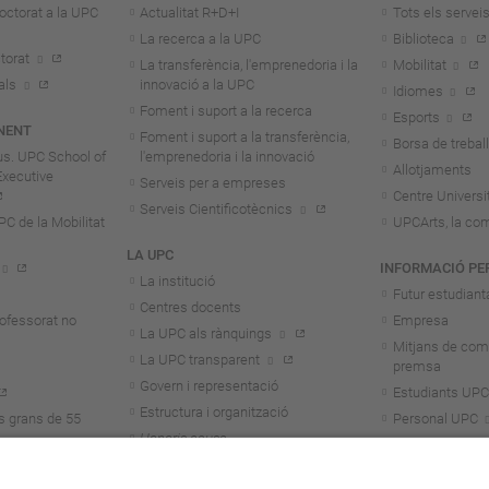
octorat a la UPC
Actualitat R+D+I
Tots els servei
La recerca a la UPC
Biblioteca
torat
La transferència, l'emprenedoria i la
Mobilitat
als
innovació a la UPC
Idiomes
Foment i suport a la recerca
Esports
NENT
Foment i suport a la transferència,
Borsa de treball
us. UPC School of
l'emprenedoria i la innovació
Allotjaments
Executive
Serveis per a empreses
Centre Universit
Serveis Cientificotècnics
 de la Mobilitat
UPCArts, la com
LA UPC
INFORMACIÓ PE
La institució
Futur estudiant
Centres docents
rofessorat no
Empresa
La UPC als rànquings
Mitjans de com
La UPC transparent
premsa
Govern i representació
Estudiants UPC
Estructura i organització
s grans de 55
Personal UPC
Honoris causa
Personal invest
Treballa a la UPC
Alumni